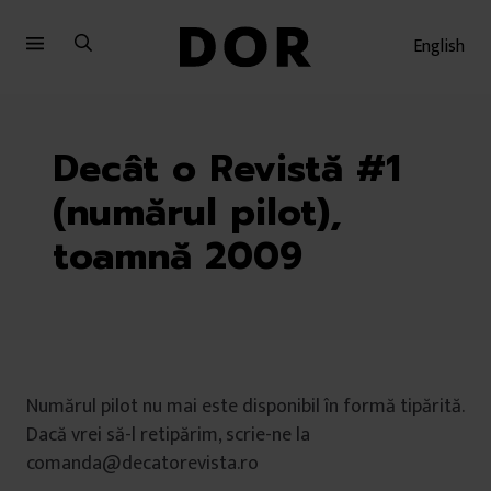
Sari
Sari
la
la
English
meniu
conținut
Decât o Revistă #1
(numărul pilot),
toamnă 2009
Numărul pilot nu mai este disponibil în formă tipărită.
Dacă vrei să-l retipărim, scrie-ne la
comanda@decatorevista.ro