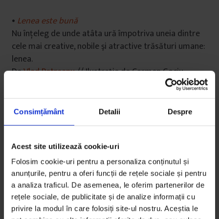
•
Lenea este bună
Nu înţeleg de unde atâta ură împotriva uneia dintre
cele mai creative, nobile şi atractive trăsături umane:
lenea.
De
Vlad Petreanu
// Ilustraţie de Carmen Gociu
•
Postapocalipsa e mai cumplită decât apocalipsa
Sau de ce mirosul cenuşei e mai cumplit decât
Consimțământ
Detalii
Despre
pototpul.
De Sebastian Ispas
Acest site utilizează cookie-uri
•
Simţul curentului
Folosim cookie-uri pentru a personaliza conținutul și
Ce e curentul? De ce ne e frică de el? E o fobie
anunțurile, pentru a oferi funcții de rețele sociale și pentru
întemeiată sau doar o născocire românească?
a analiza traficul. De asemenea, le oferim partenerilor de
De Sorana Stănescu // Ilustraţie de Irina „Rhea”
rețele sociale, de publicitate și de analize informații cu
Georgescu
privire la modul în care folosiți site-ul nostru. Aceștia le