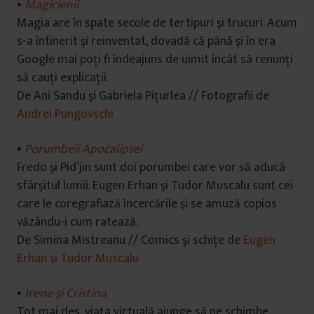
•
Magicienii
Magia are în spate secole de tertipuri şi trucuri. Acum
s-a întinerit şi reinventat, dovadă că până şi în era
Google mai poţi fi îndeajuns de uimit încât să renunţi
să cauţi explicaţii.
De Ani Sandu şi Gabriela Piţurlea // Fotografii de
Andrei Pungovschi
•
Porumbeii Apocalipsei
Fredo şi Pid’jin sunt doi porumbei care vor să aducă
sfârşitul lumii. Eugen Erhan şi Tudor Muscalu sunt cei
care le coregrafiază încercările şi se amuză copios
văzându-i cum ratează.
De Simina Mistreanu // Comics şi schiţe de
Eugen
Erhan şi Tudor Muscalu
•
Irene şi Cristina
Tot mai des, viaţa virtuală ajunge să ne schimbe