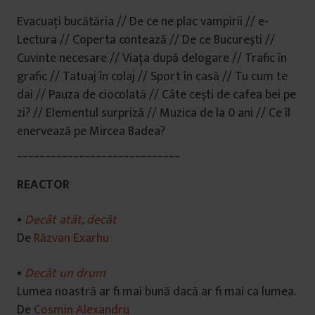
Evacuaţi bucătăria // De ce ne plac vampirii // e-
Lectura // Coperta contează // De ce Bucureşti //
Cuvinte necesare // Viaţa după delogare // Trafic în
grafic // Tatuaj în colaj // Sport în casă // Tu cum te
dai // Pauza de ciocolată // Câte ceşti de cafea bei pe
zi? // Elementul surpriză // Muzica de la 0 ani // Ce îl
enervează pe Mircea Badea?
_____________________________
REACTOR
•
Decât atât, decât
De
Răzvan Exarhu
•
Decât un drum
Lumea noastră ar fi mai bună dacă ar fi mai ca lumea.
De
Cosmin Alexandru