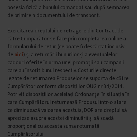
posesia fizică a bunului comandat sau după semnarea
de primire a documentului de transport.
Exercitarea dreptului de retragere din Contract de
către Cumpărător se face prin completarea online a
formularului de retur (ce poate fi descărcat inclusiv
de
aici
) și a returnării bunurilor și a eventualelor
cadouri oferite în urma unei promoții sau campanii
care au însoțit bunul respectiv. Costurile directe
legate de returnarea Produselor se suportă de către
Cumpărător conform dispozițiilor OUG nr.34/2014.
Potrivit dispozițiilor aceleiași Ordonanțe, în situația în
care Cumpărătorul returnează Produsul într-o stare
ce diminuează valoarea acestuia, DOR are dreptul să
aprecieze asupra acestei diminuării și să scadă
proporțional cu aceasta suma returnată
Cumpărătorului.