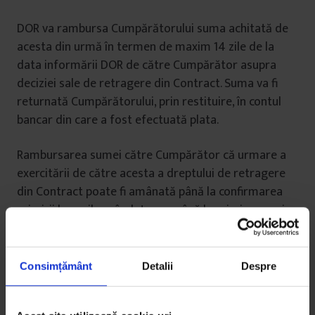
DOR va rambursa Cumpărătorului suma achitată de
acesta din urmă în termen de maxim 14 zile de la
data informării DOR de către Cumpărător asupra
deciziei sale de retragere din Contract. Suma va fi
returnată Cumpărătorului, prin restituire, în contul
bancar din care a fost efectuată plata.
Rambursarea sumei către Cumpărător că urmare a
exercitării de către acesta a dreptului de retragere
din Contract poate fi amânată până la confirmarea
primirii bunurilor vândute sau până la primirea unei
dovezi conform căreia acestea au fost expediate
către DOR.
Consimțământ
Detalii
Despre
În situația puțin probabilă în care un Produs
comandat de către Cumpărător nu poate fi livrat de