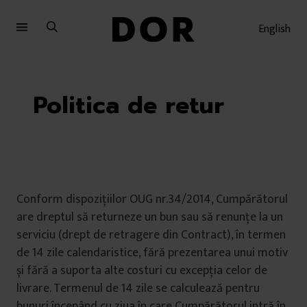
Sari
Sari
la
la
English
meniu
conținut
Politica de retur
Conform dispozițiilor OUG nr.34/2014, Cumpărătorul
are dreptul să returneze un bun sau să renunțe la un
serviciu (drept de retragere din Contract), în termen
de 14 zile calendaristice, fără prezentarea unui motiv
și fără a suporta alte costuri cu excepția celor de
livrare. Termenul de 14 zile se calculează pentru
bunuri începând cu ziua în care Cumpărătorul intră în