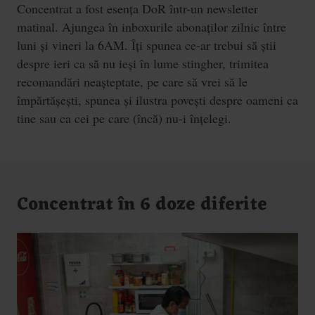
Concentrat a fost esența DoR într-un newsletter
matinal. Ajungea în inboxurile abonaților zilnic între
luni și vineri la 6AM. Îți spunea ce-ar trebui să știi
despre ieri ca să nu ieși în lume stingher, trimitea
recomandări neașteptate, pe care să vrei să le
împărtășești, spunea și ilustra povești despre oameni ca
tine sau ca cei pe care (încă) nu-i înțelegi.
Concentrat în 6 doze diferite