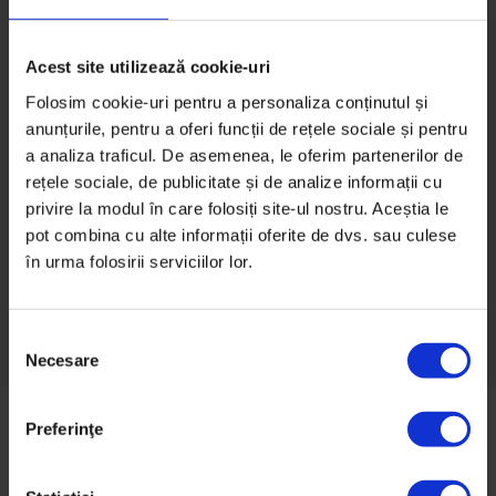
Procrastinarea somnului din răzbunare, o
recomandare de carte și vești din Coreea de
Acest site utilizează cookie-uri
Nord.
Folosim cookie-uri pentru a personaliza conținutul și
anunțurile, pentru a oferi funcții de rețele sociale și pentru
a analiza traficul. De asemenea, le oferim partenerilor de
Citește
rețele sociale, de publicitate și de analize informații cu
privire la modul în care folosiți site-ul nostru. Aceștia le
pot combina cu alte informații oferite de dvs. sau culese
în urma folosirii serviciilor lor.
Toate dozele de până acum
S
Necesare
e
l
e
Preferinţe
Ce spun cititorii
c
ț