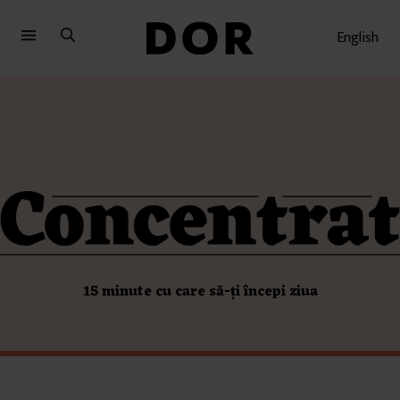
Sari
Sari
la
la
English
meniu
conținut
15 minute cu care să-ți începi ziua