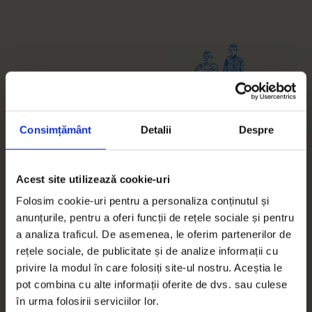
Episodul 4
Procesul
Consimțământ
Detalii
Despre
Mădălina vrea să câștige custodia copiilor și face naveta de la
Buziaș la București pentru procese. Rudele și vecinii o presează
Acest site utilizează cookie-uri
să revină acasă. Satul ei virtual o încurajează să continue. Ce va
Folosim cookie-uri pentru a personaliza conținutul și
alege?
anunțurile, pentru a oferi funcții de rețele sociale și pentru
a analiza traficul. De asemenea, le oferim partenerilor de
rețele sociale, de publicitate și de analize informații cu
privire la modul în care folosiți site-ul nostru. Aceștia le
pot combina cu alte informații oferite de dvs. sau culese
în urma folosirii serviciilor lor.