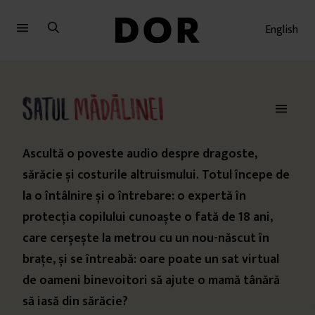
Sari
Sari
la
la
English
meniu
conținut
Ascultă o poveste audio despre dragoste,
sărăcie și costurile altruismului. Totul începe de
la o întâlnire și o întrebare: o expertă în
protecția copilului cunoaște o fată de 18 ani,
care cerșește la metrou cu un nou-născut în
brațe, și se întreabă: oare poate un sat virtual
de oameni binevoitori să ajute o mamă tânără
să iasă din sărăcie?