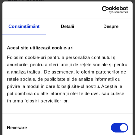
De
Alexandra Furnea
Timp de citire: 13 minute
16 octombrie 2022
Consimțământ
Detalii
Despre
Acest site utilizează cookie-uri
Folosim cookie-uri pentru a personaliza conținutul și
anunțurile, pentru a oferi funcții de rețele sociale și pentru
a analiza traficul. De asemenea, le oferim partenerilor de
rețele sociale, de publicitate și de analize informații cu
privire la modul în care folosiți site-ul nostru. Aceștia le
pot combina cu alte informații oferite de dvs. sau culese
în urma folosirii serviciilor lor.
S
Necesare
e