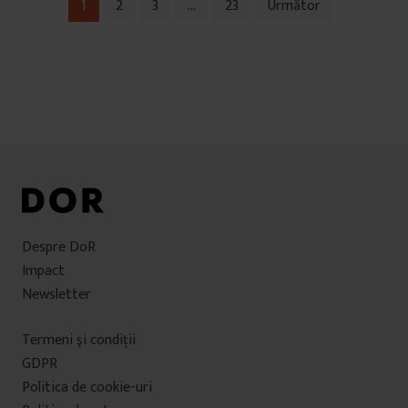
1
2
3
…
23
Următor
Navigare
în
articole
Despre DoR
Impact
Newsletter
Termeni şi condiţii
GDPR
Politica de cookie-uri