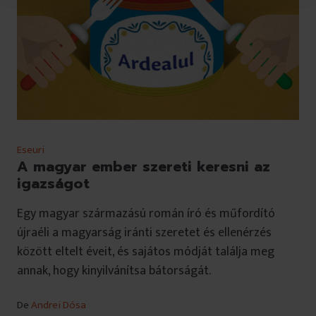
l
u
i
Eseuri
A magyar ember szereti keresni az
igazságot
Egy magyar származású román író és műfordító
újraéli a magyarság iránti szeretet és ellenérzés
között eltelt éveit, és sajátos módját találja meg
annak, hogy kinyilvánítsa bátorságát.
De
Andrei Dósa