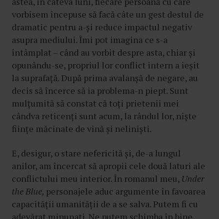
astea, în câteva luni, fiecare persoană cu care
vorbisem începuse să facă câte un gest destul de
dramatic pentru a-și reduce impactul negativ
asupra mediului. Îmi pot imagina ce s-a
întâmplat – când au vorbit despre asta, chiar și
opunându-se, propriul lor conflict intern a ieșit
la suprafață. După prima avalanșă de negare, au
decis să încerce să ia problema-n piept. Sunt
mulțumită să constat că toți prietenii mei
cândva reticenți sunt acum, la rândul lor, niște
ființe măcinate de vină și neliniști.
E, desigur, o stare nefericită și, de-a lungul
anilor, am încercat să apropii cele două laturi ale
conflictului meu interior. În romanul meu,
Under
the Blue,
personajele aduc argumente în favoarea
capacității umanității de a se salva. Putem fi cu
adevărat minunați. Ne putem schimba în bine.