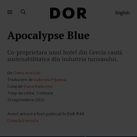
Sari
Sari
la
la
English
meniu
conținut
Apocalypse Blue
Co-proprietara unui hotel din Grecia caută
sustenabilitatea din industria turismului.
De
Oana Aristide
Traducere de
Gabriela Pițurlea
Colaj de
Oana Barbonie
Timp de citire: 5 minute
13 septembrie 2022
Acest articol a fost publicat în DoR #49.
Cumpără revista