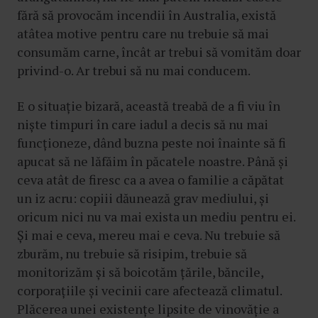
fără să provocăm incendii în Australia, există
atâtea motive pentru care nu trebuie să mai
consumăm carne, încât ar trebui să vomităm doar
privind-o. Ar trebui să nu mai conducem.
E o situație bizară, această treabă de a fi viu în
niște timpuri în care iadul a decis să nu mai
funcționeze, dând buzna peste noi înainte să fi
apucat să ne lăfăim în păcatele noastre. Până și
ceva atât de firesc ca a avea o familie a căpătat
un iz acru: copiii dăunează grav mediului, și
oricum nici nu va mai exista un mediu pentru ei.
Și mai e ceva, mereu mai e ceva. Nu trebuie să
zburăm, nu trebuie să risipim, trebuie să
monitorizăm și să boicotăm țările, băncile,
corporațiile și vecinii care afectează climatul.
Plăcerea unei existențe lipsite de vinovăție a