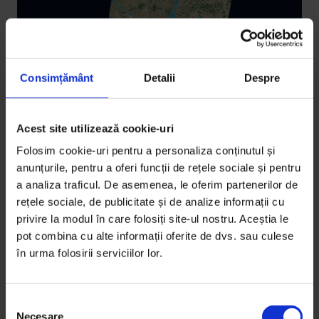
Consimțământ
Detalii
Despre
Acest site utilizează cookie-uri
Eseuri
Apocalypse Blue
Folosim cookie-uri pentru a personaliza conținutul și
anunțurile, pentru a oferi funcții de rețele sociale și pentru
Co-proprietara unui hotel din Grecia caută
a analiza traficul. De asemenea, le oferim partenerilor de
sustenabilitatea din industria turismului.
rețele sociale, de publicitate și de analize informații cu
privire la modul în care folosiți site-ul nostru. Aceștia le
De
Oana Aristide
pot combina cu alte informații oferite de dvs. sau culese
Traducere de
Gabriela Pițurlea
în urma folosirii serviciilor lor.
Colaj de
Oana Barbonie
Timp de citire: 5 minute
13 septembrie 2022
S
Necesare