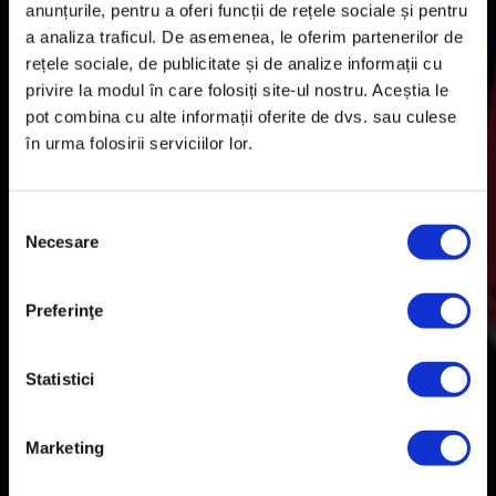
anunțurile, pentru a oferi funcții de rețele sociale și pentru
a analiza traficul. De asemenea, le oferim partenerilor de
rețele sociale, de publicitate și de analize informații cu
privire la modul în care folosiți site-ul nostru. Aceștia le
pot combina cu alte informații oferite de dvs. sau culese
în urma folosirii serviciilor lor.
S
Necesare
e
l
e
Preferinţe
c
ț
i
Statistici
a
c
Marketing
o
n