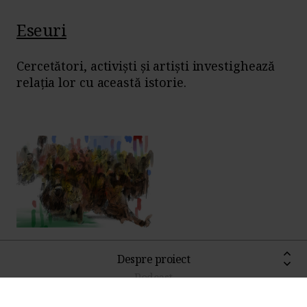
Eseuri
Cercetători, activiști și artiști investighează
relația lor cu această istorie.
Drumul vindecării înseamnă
Despre proiect
acceptare
Podcast
De
Gilbert Costache