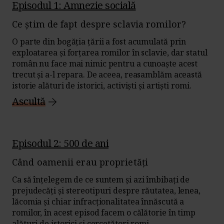
Episodul 1: Amnezie socială
Ce știm de fapt despre sclavia romilor?
O parte din bogăția țării a fost acumulată prin
exploatarea și forțarea romilor în sclavie, dar statul
român nu face mai nimic pentru a cunoaște acest
trecut și a-l repara. De aceea, reasamblăm această
istorie alături de istorici, activiști și artiști romi.
Ascultă
Episodul 2: 500 de ani
Când oamenii erau proprietăți
Ca să înțelegem de ce suntem și azi îmbibați de
prejudecăți
și stereotipuri despre răutatea, lenea,
lăcomia și chiar infracționalitatea înnăscută a
romilor, în acest episod facem o călătorie în timp
alături de istorici și cercetători romi.