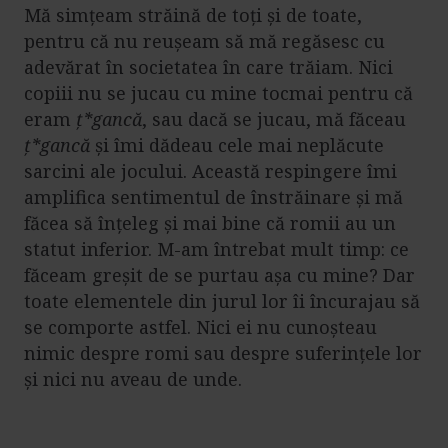
Mă simțeam străină de toți și de toate,
pentru că nu reușeam să mă regăsesc cu
adevărat în societatea în care trăiam. Nici
copiii nu se jucau cu mine tocmai pentru că
eram
ț*gancă
, sau dacă se jucau, mă făceau
ț*gancă
și îmi dădeau cele mai neplăcute
sarcini ale jocului. Această respingere îmi
amplifica sentimentul de înstrăinare și mă
făcea să înțeleg și mai bine că romii au un
statut inferior. M-am întrebat mult timp: ce
făceam greșit de se purtau așa cu mine? Dar
toate elementele din jurul lor îi încurajau să
se comporte astfel. Nici ei nu cunoșteau
nimic despre romi sau despre suferințele lor
și nici nu aveau de unde.