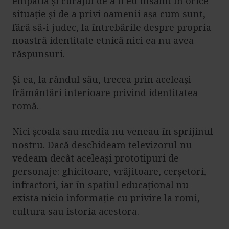
empatia și curajul de a fi eu însămi în orice
situație și de a privi oamenii așa cum sunt,
fără să-i judec, la întrebările despre propria
noastră identitate etnică nici ea nu avea
răspunsuri.
Și ea, la rândul său, trecea prin aceleași
frământări interioare privind identitatea
romă.
Nici școala sau media nu veneau în sprijinul
nostru. Dacă deschideam televizorul nu
vedeam decât aceleași prototipuri de
personaje: ghicitoare, vrăjitoare, cerșetori,
infractori, iar în spațiul educațional nu
exista nicio informație cu privire la romi,
cultura sau istoria acestora.