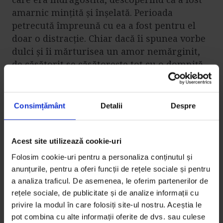
amarnic mințită și înșelată. Perioada
petrecută împreună cu ea a fost pentru el
doar o distracție. Chiar dacă îi spunea vorbe
dulci și îi mărturisea un amor nemărginit,
de căsătorit se căsătorește tot cu o domniță
de rangul lui.
Dar nu era să-și lege destinul de
o ț*gancă roabă?
.
Consimțământ
Detalii
Despre
La fel am cunoscut-o pe Maria din
Emanciparea Țiganilor, de Gheorghe Sion,
o
mamă care încearcă din răsputeri să-și
Acest site utilizează cookie-uri
protejeze fiul, dar eșuează datorită relațiilor
Folosim cookie-uri pentru a personaliza conținutul și
de putere din societatea vremii. Ea, o biată
anunțurile, pentru a oferi funcții de rețele sociale și pentru
roabă, nu se poate pune împotriva dorinței
a analiza traficul. De asemenea, le oferim partenerilor de
coanei Profirița, care era stăpâna de drept a
rețele sociale, de publicitate și de analize informații cu
Mariei, dar și a fiului ei. M-a impresionat și
privire la modul în care folosiți site-ul nostru. Aceștia le
pot combina cu alte informații oferite de dvs. sau culese
povestea frumoasei Rada din romanul
Vinul