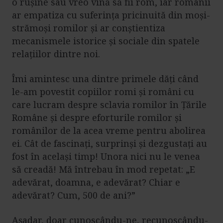
o rușine sau vreo vină să fii rom, iar românii
ar empatiza cu suferința pricinuită din moși-
strămoși romilor și ar conștientiza
mecanismele istorice și sociale din spatele
relațiilor dintre noi.
Îmi amintesc una dintre primele dăți când
le-am povestit copiilor romi și români cu
care lucram despre sclavia romilor în Țările
Române și despre eforturile romilor și
românilor de la acea vreme pentru abolirea
ei. Cât de fascinați, surprinși și dezgustați au
fost în același timp! Unora nici nu le venea
să creadă! Mă întrebau în mod repetat: „E
adevărat, doamna, e adevărat? Chiar e
adevărat? Cum, 500 de ani?”
Așadar, doar cunoscându-ne, recunoscându-