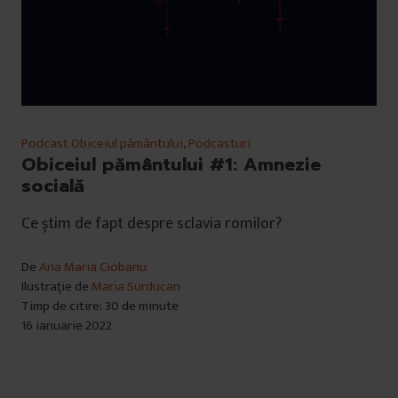
Podcast Obiceiul pământului
,
Podcasturi
Obiceiul pământului #1: Amnezie
socială
Ce știm de fapt despre sclavia romilor?
De
Ana Maria Ciobanu
Ilustrație de
Maria Surducan
Timp de citire: 30 de minute
16 ianuarie 2022