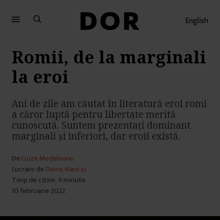
Sari
Sari
la
la
English
meniu
conținut
Romii, de la marginali
la eroi
Ani de zile am căutat în literatură eroi romi
a căror luptă pentru libertate merită
cunoscută. Suntem prezentați dominant
marginali și inferiori, dar eroii există.
De
Luiza Medeleanu
Lucrare de
Denis Nanciu
Timp de citire: 9 minute
10 februarie 2022