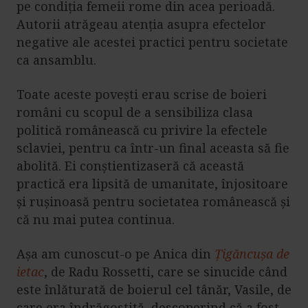
pe condiția femeii rome din acea perioadă.
Autorii atrăgeau atenția asupra efectelor
negative ale acestei practici pentru societate
ca ansamblu.
Toate aceste povești erau scrise de boieri
români cu scopul de a sensibiliza clasa
politică românească cu privire la efectele
sclaviei, pentru ca într-un final aceasta să fie
abolită. Ei conștientizaseră că această
practică era lipsită de umanitate, înjositoare
și rușinoasă pentru societatea românească și
că nu mai putea continua.
Așa am cunoscut-o pe Anica din
Țigăncușa de
ietac
, de Radu Rossetti, care se sinucide când
este înlăturată de boierul cel tânăr, Vasile, de
care era îndrăgostită, descoperind că a fost