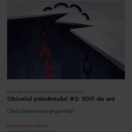
Podcast Obiceiul pământului
,
Podcasturi
Obiceiul pământului #2: 500 de ani
Când oamenii erau proprietăți
De
Ana Maria Ciobanu