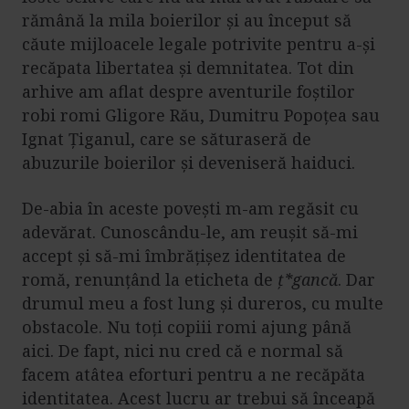
rămână la mila boierilor și au început să
căute mijloacele legale potrivite pentru a-și
recăpata libertatea și demnitatea. Tot din
arhive am aflat despre aventurile foștilor
robi romi Gligore Rău, Dumitru Popoțea sau
Ignat Țiganul, care se săturaseră de
abuzurile boierilor și deveniseră haiduci.
De-abia în aceste povești m-am regăsit cu
adevărat. Cunoscându-le, am reușit să-mi
accept și să-mi îmbrățișez identitatea de
romă, renunțând la eticheta de
ț*gancă
. Dar
drumul meu a fost lung și dureros, cu multe
obstacole. Nu toți copiii romi ajung până
aici. De fapt, nici nu cred că e normal să
facem atâtea eforturi pentru a ne recăpăta
identitatea. Acest lucru ar trebui să înceapă