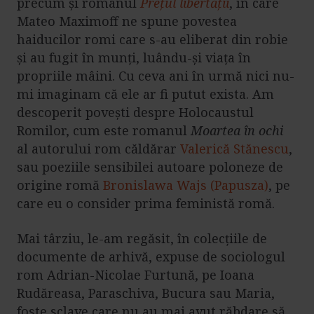
precum și romanul
Prețul libertății
, în care
Mateo Maximoff ne spune povestea
haiducilor romi care s-au eliberat din robie
și au fugit în munți, luându-și viața în
propriile mâini. Cu ceva ani în urmă nici nu-
mi imaginam că ele ar fi putut exista. Am
descoperit povești despre Holocaustul
Romilor, cum este romanul
Moartea în ochi
al autorului rom căldărar
Valerică Stănescu
,
sau poeziile sensibilei autoare poloneze de
origine romă
Bronislawa Wajs (Papusza)
, pe
care eu o consider prima feministă romă.
Mai târziu, le-am regăsit, în colecțiile de
documente de arhivă, expuse de sociologul
rom Adrian-Nicolae Furtună, pe Ioana
Rudăreasa, Paraschiva, Bucura sau Maria,
foste sclave care nu au mai avut răbdare să