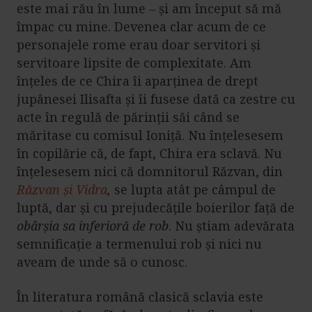
este mai rău în lume – și am început să mă
împac cu mine. Devenea clar acum de ce
personajele rome erau doar servitori și
servitoare lipsite de complexitate. Am
înțeles de ce Chira îi aparținea de drept
jupânesei Ilisafta și îi fusese dată ca zestre cu
acte în regulă de părinții săi când se
măritase cu comisul Ioniță. Nu înțelesesem
în copilărie că, de fapt, Chira era sclavă. Nu
înțelesesem nici că domnitorul Răzvan, din
Răzvan și Vidra
,
se lupta atât pe câmpul de
luptă, dar și cu prejudecățile boierilor față de
obârșia sa inferioră de rob
. Nu știam adevărata
semnificație a termenului rob și nici nu
aveam de unde să o cunosc.
În literatura română clasică sclavia este