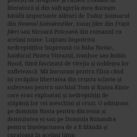
literatură și din sufrageria mea duceam
bătălii importante alături de Tudor Șoimarul
din
Neamul Șoimăreștilor
, Ionuț Jder din
Frații
Jderi
sau Nicoară Potcoavă din romanul cu
același nume. Luptam împotriva
nedreptăților împreună cu Baba Novac,
haiducul Pintea Viteazul, Ivanhoe sau Robin
Hood, fiind fascinată de vitejia și noblețea lor
sufletească. Mă bucuram pentru Eliza când
își recăpăta libertatea din crunta sclavie și
sufeream pentru unchiul Tom și Kunta Kinte
care erau exploatați și nedreptățiți de
stăpânii lor cei meschini și cruzi. O admiram
pe domnița Nasta pentru dârzenia și
demnitatea ei sau pe Domnița Ruxandra
pentru înțelepciunea de a fi blândă și
curajoasă în același timp.