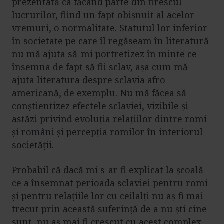
prezentată ca făcând parte din firescul
lucrurilor, fiind un fapt obișnuit al acelor
vremuri, o normalitate. Statutul lor inferior
în societate pe care îl regăseam în literatură
nu mă ajuta să-mi portretizez în minte ce
însemna de fapt să fii sclav, așa cum mă
ajuta literatura despre sclavia afro-
americană, de exemplu. Nu mă făcea să
conștientizez efectele sclaviei, vizibile și
astăzi privind evoluția relațiilor dintre romi
și români și percepția romilor în interiorul
societății.
Probabil că dacă mi s-ar fi explicat la școală
ce a însemnat perioada sclaviei pentru romi
și pentru relațiile lor cu ceilalți nu aș fi mai
trecut prin această suferință de a nu ști cine
sunt, nu aș mai fi crescut cu acest complex