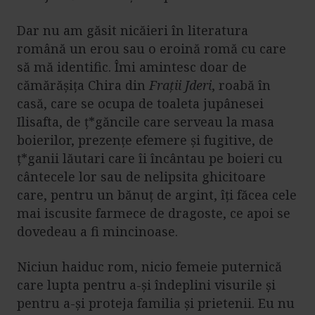
Dar nu am găsit nicăieri în literatura
română un erou sau o eroină romă cu care
să mă identific. Îmi amintesc doar de
cămărășița Chira din
Frații Jderi
, roabă în
casă, care se ocupa de toaleta jupânesei
Ilisafta, de ț*găncile care serveau la masa
boierilor, prezențe efemere și fugitive, de
ț*ganii lăutari care îi încântau pe boieri cu
cântecele lor sau de nelipsita ghicitoare
care, pentru un bănuț de argint, îți făcea cele
mai iscusite farmece de dragoste, ce apoi se
dovedeau a fi mincinoase.
Niciun haiduc rom, nicio femeie puternică
care lupta pentru a-și îndeplini visurile și
pentru a-și proteja familia și prietenii. Eu nu