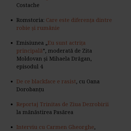
Costache
Romstoria:
Care este diferența dintre
robie și rumânie
Emisiunea „
Eu sunt actrița
principală
”,
moderată de Zita
Moldovan și Mihaela Drăgan,
episodul 4
De ce blackface e rasist
, cu Oana
Dorobanțu
Reportaj Trinitas de Ziua Dezrobirii
la mănăstirea Pasărea
Interviu cu Carmen Gheorghe
,