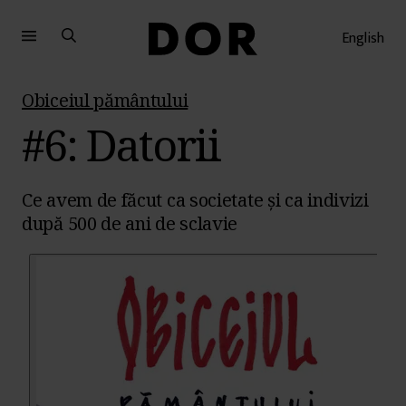
Sari
Sari
la
la
English
meniu
conținut
Obiceiul pământului
#6: Datorii
Ce avem de făcut ca societate și ca indivizi
după 500 de ani de sclavie