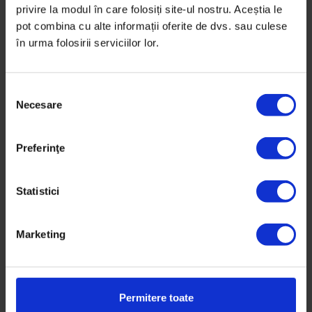
privire la modul în care folosiți site-ul nostru. Aceștia le
pot combina cu alte informații oferite de dvs. sau culese
în urma folosirii serviciilor lor.
S
Necesare
e
l
e
Preferinţe
c
ț
i
Statistici
a
c
Marketing
o
n
s
i
Permitere toate
m