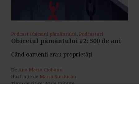
Podcast Obiceiul pământului
,
Podcasturi
Obiceiul pământului #2: 500 de ani
Când oamenii erau proprietăți
De
Ana Maria Ciobanu
Ilustrație de
Maria Surducan
Timp de citire: 40 de minute
23 ianuarie 2022