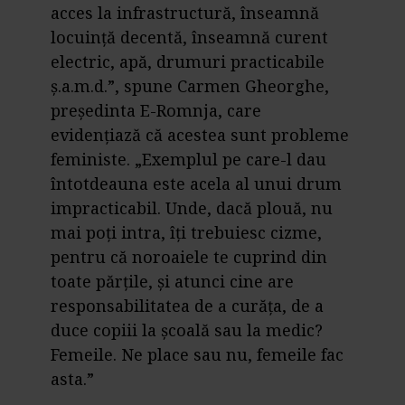
acces la infrastructură, înseamnă
locuință decentă, înseamnă curent
electric, apă, drumuri practicabile
ș.a.m.d.”, spune Carmen Gheorghe,
președinta E-Romnja, care
evidențiază că acestea sunt probleme
feministe. „Exemplul pe care-l dau
întotdeauna este acela al unui drum
impracticabil. Unde, dacă plouă, nu
mai poți intra, îți trebuiesc cizme,
pentru că noroaiele te cuprind din
toate părțile, și atunci cine are
responsabilitatea de a curăța, de a
duce copiii la școală sau la medic?
Femeile. Ne place sau nu, femeile fac
asta.”