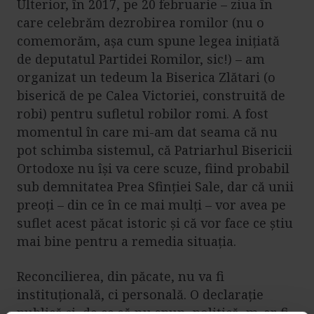
Ulterior, în 2017, pe 20 februarie – ziua în
care celebrăm dezrobirea romilor (nu o
comemorăm, așa cum spune legea inițiată
de deputatul Partidei Romilor, sic!) – am
organizat un tedeum la Biserica Zlătari (o
biserică de pe Calea Victoriei, construită de
robi) pentru sufletul robilor romi. A fost
momentul în care mi-am dat seama că nu
pot schimba sistemul, că Patriarhul Bisericii
Ortodoxe nu își va cere scuze, fiind probabil
sub demnitatea Prea Sfinției Sale, dar că unii
preoți – din ce în ce mai mulți – vor avea pe
suflet acest păcat istoric și că vor face ce știu
mai bine pentru a remedia situația.
Reconcilierea, din păcate, nu va fi
instituțională, ci personală. O declarație
publică și, de ce să nu spun, politică, m-ar fi