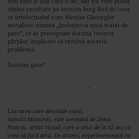
mai sunt și alții care o fac, dar nu vom putea
obține rezultate pe termen lung fără de ceea
ce intelectualul rom Nicolae Gheorghe
metaforic numea „încheierea unui tratat de
pace”, ce ar presupune dorința tuturor
părților implicate să rezolve această
problemă.
Suntem gata?
Lucrarea care deschide eseul,
numită
Moment
, este semnată de Denis
Nanciu, artist vizual, care a știut de la 12 ani că
vrea să facă artă. De atunci, experimentează cu