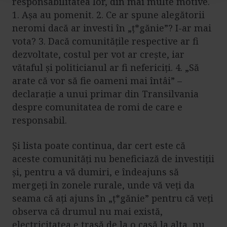
responsabilitatea lor, din mai multe motive.
l
1. Așa au pomenit. 2. Ce ar spune alegătorii
u
i
neromi dacă ar investi în „ț*gănie”? I-ar mai
vota? 3. Dacă comunitățile respective ar fi
dezvoltate, costul per vot ar crește, iar
vătaful și politicianul ar fi nefericiți. 4. „Să
arate că vor să fie oameni mai întâi” –
declarație a unui primar din Transilvania
despre comunitatea de romi de care e
responsabil.
Și lista poate continua, dar cert este că
aceste comunități nu beneficiază de investiții
și, pentru a vă dumiri, e îndeajuns să
mergeți în zonele rurale, unde vă veți da
seama că ați ajuns în „ț*gănie” pentru că veți
observa că drumul nu mai există,
electricitatea e trasă de la o casă la alta, nu