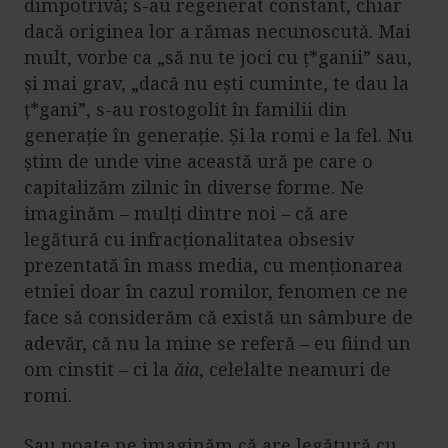
dimpotrivă; s-au regenerat constant, chiar
dacă originea lor a rămas necunoscută. Mai
mult, vorbe ca „să nu te joci cu ț*ganii” sau,
și mai grav, „dacă nu ești cuminte, te dau la
ț*gani”, s-au rostogolit în familii din
generație în generație. Și la romi e la fel. Nu
știm de unde vine această ură pe care o
capitalizăm zilnic în diverse forme. Ne
imaginăm – mulți dintre noi – că are
legătură cu infracționalitatea obsesiv
prezentată în mass media, cu menționarea
etniei doar în cazul romilor, fenomen ce ne
face să considerăm că există un sâmbure de
adevăr, că nu la mine se referă – eu fiind un
om cinstit – ci la
ăia
, celelalte neamuri de
romi.
Sau poate ne imaginăm că are legătură cu