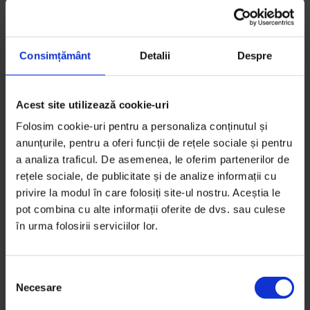
mulțumit în 2016. Acum cred că, pentru ca
ea să conteze, fiecare dintre noi ar trebui să
treacă printr-un proces lăuntric. Și, poate,
Consimțământ
Detalii
Despre
atunci când va fi un număr semnificativ de
clerici care cunosc acest episod istoric și îl
internalizează, considerându-l nedrept, cine
Acest site utilizează cookie-uri
știe, poate și instituția va fi pregătită pentru
Folosim cookie-uri pentru a personaliza conținutul și
o reconciliere istorică.
anunțurile, pentru a oferi funcții de rețele sociale și pentru
a analiza traficul. De asemenea, le oferim partenerilor de
rețele sociale, de publicitate și de analize informații cu
privire la modul în care folosiți site-ul nostru. Aceștia le
pot combina cu alte informații oferite de dvs. sau culese
în urma folosirii serviciilor lor.
Sclavia romilor din Principatele Române a
generat tot ceea ce comunitatea romilor
S
reprezintă azi în România. „Țigăniile” – a se
Necesare
e
citi: locurile în care autoritățile locale nu
l