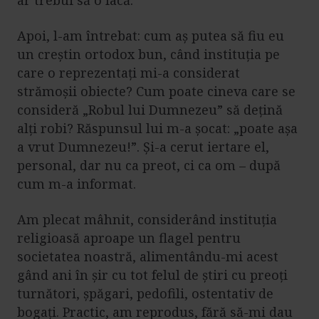
ar trebui să o facă.
Apoi, l-am întrebat: cum aș putea să fiu eu
un creștin ortodox bun, când instituția pe
care o reprezentați mi-a considerat
strămoșii obiecte? Cum poate cineva care se
consideră „Robul lui Dumnezeu” să dețină
alți robi? Răspunsul lui m-a șocat: „poate așa
a vrut Dumnezeu!”. Și-a cerut iertare el,
personal, dar nu ca preot, ci ca om – după
cum m-a informat.
Am plecat mâhnit, considerând instituția
religioasă aproape un flagel pentru
societatea noastră, alimentându-mi acest
gând ani în șir cu tot felul de știri cu preoți
turnători, șpăgari, pedofili, ostentativ de
bogați. Practic, am reprodus, fără să-mi dau