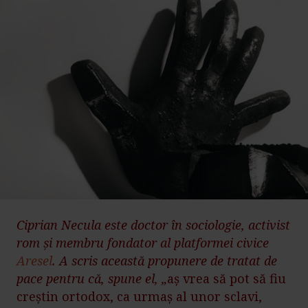
Ciprian Necula este doctor în sociologie, activist
rom și membru fondator al platformei civice
Aresel
. A scris această propunere de tratat de
pace pentru că, spune el, „
aș vrea să pot să fiu
creștin ortodox, ca urmaș al unor sclavi,