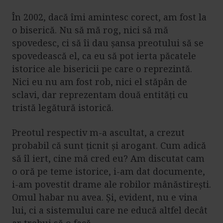
În 2002, dacă îmi amintesc corect, am fost la
o biserică. Nu să mă rog, nici să mă
spovedesc, ci să îi dau șansa preotului să se
spovedească el, ca eu să pot ierta păcatele
istorice ale bisericii pe care o reprezintă.
Nici eu nu am fost rob, nici el stăpân de
sclavi, dar reprezentam două entități cu
tristă legătură istorică.
Preotul respectiv m-a ascultat, a crezut
probabil că sunt țicnit și arogant. Cum adică
să îl iert, cine mă cred eu? Am discutat cam
o oră pe teme istorice, i-am dat documente,
i-am povestit drame ale robilor mânăstirești.
Omul habar nu avea. Și, evident, nu e vina
lui, ci a sistemului care ne educă altfel decât