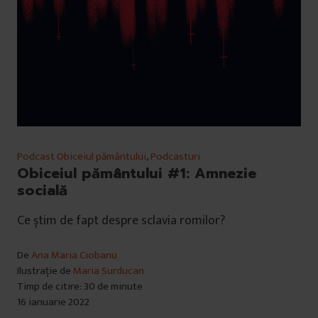
Podcast Obiceiul pământului
,
Podcasturi
Obiceiul pământului #1: Amnezie
socială
Ce știm de fapt despre sclavia romilor?
De
Ana Maria Ciobanu
Ilustrație de
Maria Surducan
Timp de citire: 30 de minute
16 ianuarie 2022