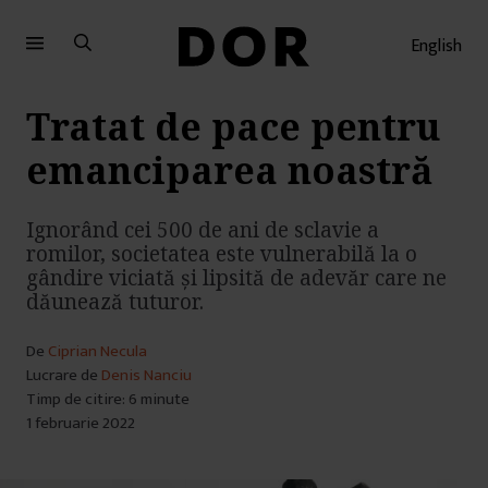
Sari
Sari
la
la
English
meniu
conținut
Tratat de pace pentru
emanciparea noastră
Ignorând cei 500 de ani de sclavie a
romilor, societatea este vulnerabilă la o
gândire viciată și lipsită de adevăr care ne
dăunează tuturor.
De
Ciprian Necula
Lucrare de
Denis Nanciu
Timp de citire: 6 minute
1 februarie 2022