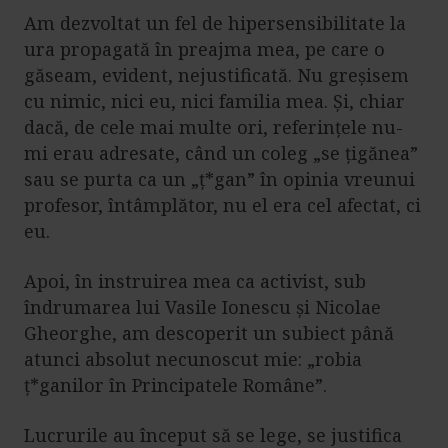
Am dezvoltat un fel de hipersensibilitate la
ura propagată în preajma mea, pe care o
găseam, evident, nejustificată. Nu greșisem
cu nimic, nici eu, nici familia mea. Și, chiar
dacă, de cele mai multe ori, referințele nu-
mi erau adresate, când un coleg „se țigănea”
sau se purta ca un „ț*gan” în opinia vreunui
profesor, întâmplător, nu el era cel afectat, ci
eu.
Apoi, în instruirea mea ca activist, sub
îndrumarea lui Vasile Ionescu și Nicolae
Gheorghe, am descoperit un subiect până
atunci absolut necunoscut mie: „robia
ț*ganilor în Principatele Române”.
Lucrurile au început să se lege, se justifica