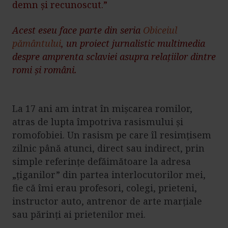
demn și recunoscut.”
Acest eseu face parte din seria
Obiceiul
pământului
, un proiect jurnalistic multimedia
despre amprenta sclaviei asupra relațiilor dintre
romi și români.
La 17 ani am intrat în mișcarea romilor,
atras de lupta împotriva rasismului și
romofobiei. Un rasism pe care îl resimțisem
zilnic până atunci, direct sau indirect, prin
simple referințe defăimătoare la adresa
„țiganilor” din partea interlocutorilor mei,
fie că îmi erau profesori, colegi, prieteni,
instructor auto, antrenor de arte marțiale
sau părinți ai prietenilor mei.