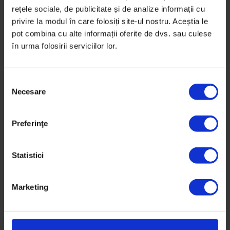
„Ristina nu era
rețele sociale, de publicitate și de analize informații cu
sclavă în acte, dar
privire la modul în care folosiți site-ul nostru. Aceștia le
pot combina cu alte informații oferite de dvs. sau culese
tot a boierului era.”
în urma folosirii serviciilor lor.
S
Istoria nu e completă până nu
Necesare
e
cuprindem trecutul care conține
l
sclavie și Holocaust, dar și povești
e
Preferinţe
c
despre rezistență și supraviețuire.
ț
i
Statistici
De
Rowena Marin
a
Ilustrație de
Renata Mihaly
c
Marketing
Traducere de Gabriela Pițurlea
o
Timp de citire: 6 minute
n
s
6 decembrie 2021
i