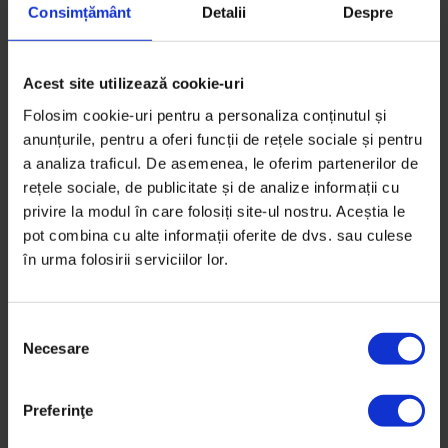
Consimțământ
Detalii
Despre
16 decembrie 2021
Acest site utilizează cookie-uri
Folosim cookie-uri pentru a personaliza conținutul și
anunțurile, pentru a oferi funcții de rețele sociale și pentru
a analiza traficul. De asemenea, le oferim partenerilor de
rețele sociale, de publicitate și de analize informații cu
privire la modul în care folosiți site-ul nostru. Aceștia le
pot combina cu alte informații oferite de dvs. sau culese
în urma folosirii serviciilor lor.
S
Necesare
e
l
e
Eseuri
,
Obiceiul pământului
Preferinţe
c
Istoricii români sunt datori cu o altfel
ț