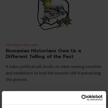
The Way of the Land
Romanian Historians Owe Us a
Different Telling of the Past
It takes political will, books on slave-owning societies
and exhibitions to heal the wounds still traumatizing
the present.
De
Petre Petcuț
Translated by
Anca Bărbulescu
Illustration by
Renata Mihaly
Timp de citire: 5 minute