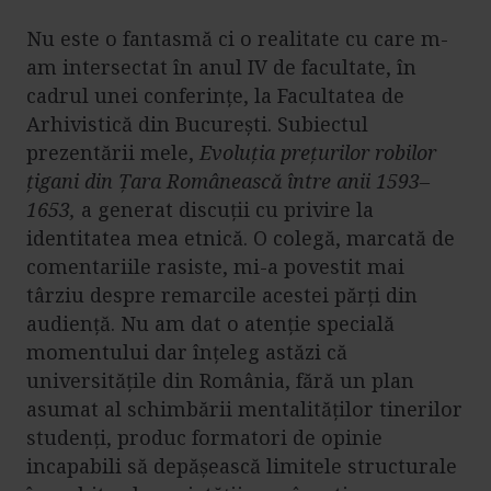
Nu este o fantasmă ci o realitate cu care m-
am intersectat în anul IV de facultate, în
cadrul unei conferințe, la Facultatea de
Arhivistică din București. Subiectul
prezentării mele,
Evoluț
ia pre
țurilor robilor
țigani din Ț
ara Rom
ânească între anii 1593–
1653,
a generat discuții cu privire la
identitatea mea etnică. O colegă, marcată de
comentariile rasiste, mi-a povestit mai
târziu despre remarcile acestei părți din
audiență. Nu am dat o atenție specială
momentului dar înțeleg astăzi că
universitățile din România, fără un plan
asumat al schimbării mentalităților tinerilor
studenți, produc formatori de opinie
incapabili să depășească limitele structurale