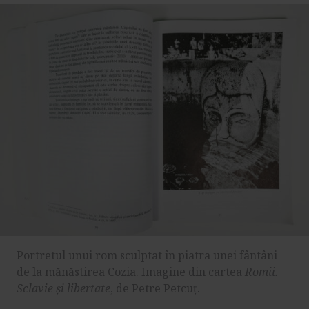
Portretul unui rom sculptat în piatra unei fântâni
de la mănăstirea Cozia. Imagine din cartea
Romii.
Sclavie și libertate
, de Petre Petcuț.