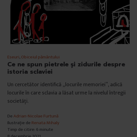
Eseuri
,
Obiceiul pământului
Ce ne spun pietrele și zidurile despre
istoria sclaviei
Un cercetător identifică „locurile memoriei”, adică
locurile în care sclavia a lăsat urme la nivelul întregii
societăți.
De
Adrian-Nicolae Furtună
Ilustrație de
Renata Mihaly
Timp de citire: 6 minute
8 decembrie 2021