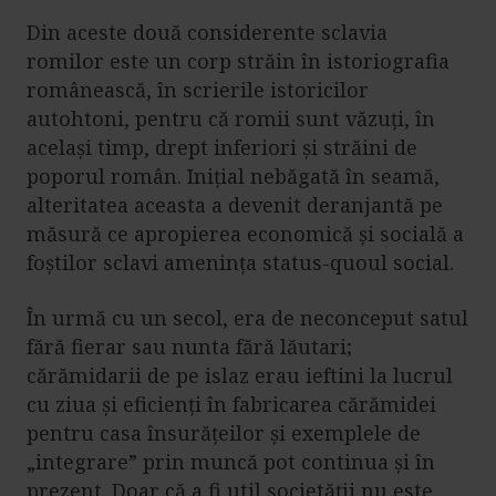
Din aceste două considerente sclavia
romilor este un corp străin în istoriografia
românească, în scrierile istoricilor
autohtoni, pentru că romii sunt văzuți, în
același timp, drept inferiori și străini de
poporul român. Inițial nebăgată în seamă,
alteritatea aceasta a devenit deranjantă pe
măsură ce apropierea economică și socială a
foștilor sclavi amenința status-quoul social.
În urmă cu un secol, era de neconceput satul
fără fierar sau nunta fără lăutari;
cărămidarii de pe islaz erau ieftini la lucrul
cu ziua și eficienți în fabricarea cărămidei
pentru casa însurățeilor și exemplele de
„integrare” prin muncă pot continua și în
prezent. Doar că a fi util societății nu este