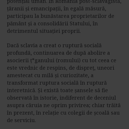
potențial uman. În România post-sclavagistă,
țăranii și emancipații, în egală măsură,
participau la bunăstarea proprietarilor de
pământ și a consolidării Statului, în
detrimentul situației proprii.
Dacă sclavia a creat o ruptură socială
profundă, continuarea de după abolire a
asocierii ț*ganului (romului) cu tot ceea ce
este vrednic de respins, de dispreț, uneori
amestecat cu milă și curiozitate, a
transformat ruptura socială în ruptură
interetnică. Și există toate șansele să fie
observată în istorie, indiferent de deceniul
asupra căruia ne oprim privirea; chiar trăită
în prezent, în relație cu colegii de școală sau
de serviciu.