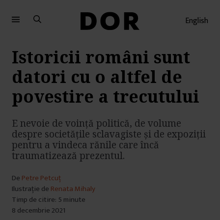
Sari
Sari
la
la
English
meniu
conținut
Istoricii români sunt
datori cu o altfel de
povestire a trecutului
E nevoie de voință politică, de volume
despre societățile sclavagiste și de expoziții
pentru a vindeca rănile care încă
traumatizează prezentul.
De
Petre Petcuț
Ilustrație de
Renata Mihaly
Timp de citire: 5 minute
8 decembrie 2021