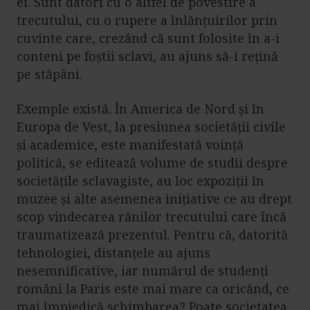
ei. Sunt datori cu o altfel de povestire a
trecutului, cu o rupere a înlănțuirilor prin
cuvinte care, crezând că sunt folosite în a-i
conteni pe foștii sclavi, au ajuns să-i rețină
pe stăpâni.
Exemple există. În America de Nord și în
Europa de Vest, la presiunea societății civile
și academice, este manifestată voință
politică, se editează volume de studii despre
societățile sclavagiste, au loc expoziții în
muzee și alte asemenea inițiative ce au drept
scop vindecarea rănilor trecutului care încă
traumatizează prezentul. Pentru că, datorită
tehnologiei, distanțele au ajuns
nesemnificative, iar numărul de studenți
români la Paris este mai mare ca oricând, ce
mai împiedică schimbarea? Poate societatea