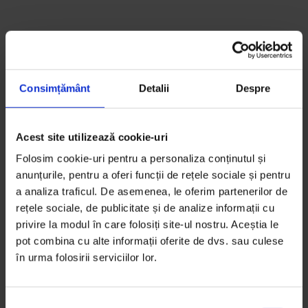
Consimțământ
Detalii
Despre
Acest site utilizează cookie-uri
Folosim cookie-uri pentru a personaliza conținutul și
anunțurile, pentru a oferi funcții de rețele sociale și pentru
a analiza traficul. De asemenea, le oferim partenerilor de
Cine în lume sunt
rețele sociale, de publicitate și de analize informații cu
privire la modul în care folosiți site-ul nostru. Aceștia le
eu?
pot combina cu alte informații oferite de dvs. sau culese
în urma folosirii serviciilor lor.
Până la 25 de ani eram convinsă că
S