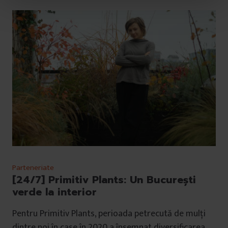
t
u
l
u
i
Parteneriate
[24/7] Primitiv Plants: Un București
verde la interior
Pentru Primitiv Plants, perioada petrecută de mulți
dintre noi în case în 2020 a însemnat diversificarea