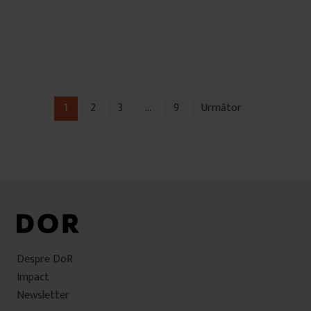
1
2
3
…
9
Următor
Navigare
în
articole
Despre DoR
Impact
Newsletter