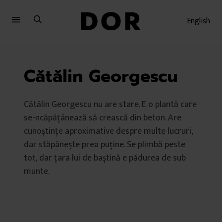
Sari
Sari
la
la
English
meniu
conținut
Cătălin Georgescu
Cătălin Georgescu nu are stare. E o plantă care
se-ncăpățânează să crească din beton. Are
cunoștințe aproximative despre multe lucruri,
dar stăpânește prea puține. Se plimbă peste
tot, dar țara lui de baștină e pădurea de sub
munte.