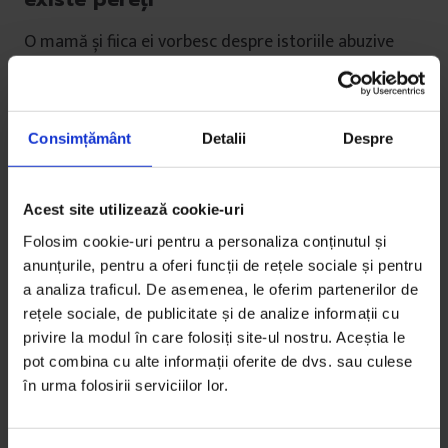
O mamă și fiica ei vorbesc despre istoriile abuzive
care le-au ținut la distanță și, într-un final, readus
împreună.
Consimțământ
Detalii
Despre
De
Irina Tacu
Fotografii din arhiva personală
Fotografii de
Cătălin Georgescu
Timp de citire: 34 de minute
Acest site utilizează cookie-uri
7 martie 2021
Folosim cookie-uri pentru a personaliza conținutul și
anunțurile, pentru a oferi funcții de rețele sociale și pentru
a analiza traficul. De asemenea, le oferim partenerilor de
rețele sociale, de publicitate și de analize informații cu
privire la modul în care folosiți site-ul nostru. Aceștia le
pot combina cu alte informații oferite de dvs. sau culese
în urma folosirii serviciilor lor.