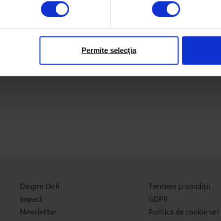
Permite selecția
Despre DoR
Termeni şi condiţii
Impact
GDPR
Newsletter
Politica de cookie-uri