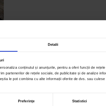
a
Detalii
uri
rsonaliza conținutul și anunțurile, pentru a oferi funcții de rețele
im partenerilor de rețele sociale, de publicitate și de analize info
u
ceștia le pot combina cu alte informații oferite de dvs. sau culese î
e
Preferinţe
Statistici