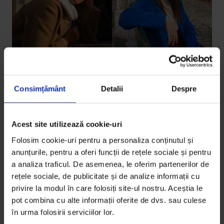
Consimțământ
Detalii
Despre
Interviuri
Toate trec: O conversație între Ada
Galeș și Alexandra Badea
Acest site utilizează cookie-uri
Ada Galeș este actriță. Alexandra Badea este
Folosim cookie-uri pentru a personaliza conținutul și
dramaturgă și regizoare. În 2022 au lucrat împreună
anunțurile, pentru a oferi funcții de rețele sociale și pentru
la spectacolul Exil, care se joacă la Teatrul Național
a analiza traficul. De asemenea, le oferim partenerilor de
rețele sociale, de publicitate și de analize informații cu
din București. În noiembrie s-au revăzut la Paris, unde
privire la modul în care folosiți site-ul nostru. Aceștia le
le-am rugat să poarte o conversație despre mituri
pot combina cu alte informații oferite de dvs. sau culese
fondatoare, libertate și cum putem vedea și vindeca
în urma folosirii serviciilor lor.
traume.