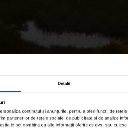
Detalii
uri
 învață 10 ani în P
rsonaliza conținutul și anunțurile, pentru a oferi funcții de rețele
im partenerilor de rețele sociale, de publicitate și de analize info
ceștia le pot combina cu alte informații oferite de dvs. sau culese î