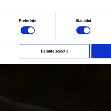
rești despre cum să
ervăm natura în ora
Preferinţe
Statistici
Permite selecția