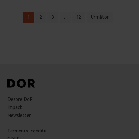
1
2
3
…
12
Următor
Navigare
în
articole
Despre DoR
Impact
Newsletter
Termeni şi condiţii