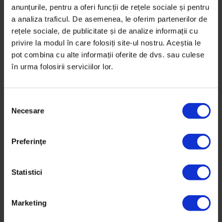
anunțurile, pentru a oferi funcții de rețele sociale și pentru
a analiza traficul. De asemenea, le oferim partenerilor de
rețele sociale, de publicitate și de analize informații cu
privire la modul în care folosiți site-ul nostru. Aceștia le
pot combina cu alte informații oferite de dvs. sau culese
în urma folosirii serviciilor lor.
S
Necesare
e
l
e
Preferinţe
Actualizator
,
Parteneriate
c
[24/7] Creionetica: cum îți evaluezi
ț
costul real al muncii
i
Statistici
a
O agenție de comunicare ajută ONG-uri și proiecte cu
c
impact social să comunice mai eficient, dar învață și
Marketing
o
să lucreze mai eficient și plătit corect.
n