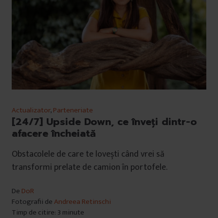
Actualizator
,
Parteneriate
[24/7] Upside Down, ce înveți dintr-o
afacere încheiată
Obstacolele de care te lovești când vrei să
transformi prelate de camion în portofele.
De
DoR
Fotografii de
Andreea Retinschi
Timp de citire: 3 minute