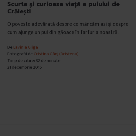
Scurta și curioasa viaţă a puiului de
Crăiești
O poveste adevărată despre ce mâncăm azi și despre
cum ajunge un pui din găoace în farfuria noastră.
De
Lavinia Gliga
Fotografii de
Cristina Gânj (Bristena)
Timp de citire: 32 de minute
21 decembrie 2015
Navigare
în
articole