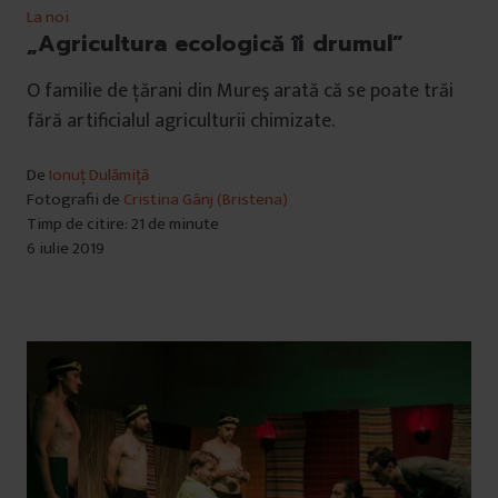
La noi
„Agricultura ecologică îi drumul”
O familie de ţărani din Mureş arată că se poate trăi
fără artificialul agriculturii chimizate.
De
Ionuț Dulămiță
Fotografii de
Cristina Gânj (Bristena)
Timp de citire: 21 de minute
6 iulie 2019