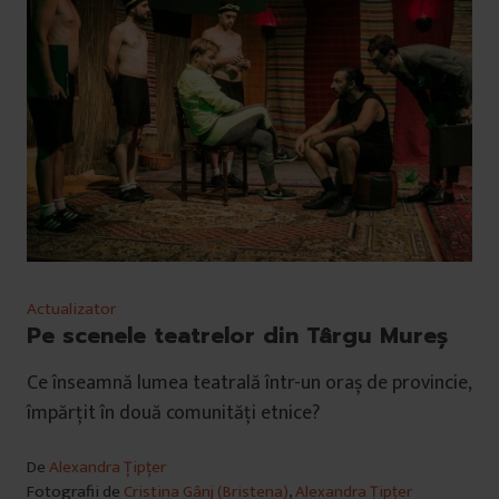
Actualizator
Pe scenele teatrelor din Târgu Mureș
Ce înseamnă lumea teatrală într-un oraș de provincie,
împărțit în două comunități etnice?
De
Alexandra Țipțer
Fotografii de
Cristina Gânj (Bristena)
,
Alexandra Țipțer