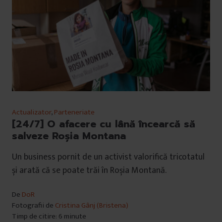
Actualizator
,
Parteneriate
[24/7] O afacere cu lână încearcă să
salveze Roșia Montana
Un business pornit de un activist valorifică tricotatul
și arată că se poate trăi în Roșia Montană.
De
DoR
Fotografii de
Cristina Gânj (Bristena)
Timp de citire: 6 minute