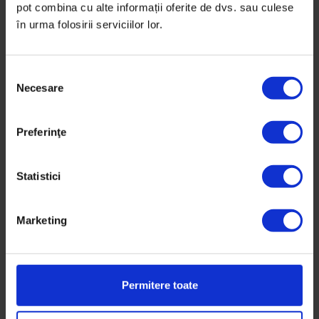
pot combina cu alte informații oferite de dvs. sau culese
Fotografii de
Cătălin Georgescu
,
Cristina Gânj (Bristena)
,
Iulian
în urma folosirii serviciilor lor.
Ifrim
Timp de citire: 3 minute
3 ianuarie 2020
S
Necesare
e
l
e
Preferinţe
c
ț
i
Statistici
a
c
Marketing
o
n
s
i
Permitere toate
m
ț