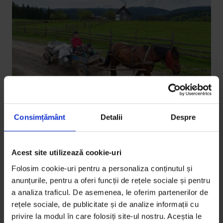
Consimțământ
Detalii
Despre
La noi
6 articole din 2019 despre satul
românesc din 2020
Acest site utilizează cookie-uri
Folosim cookie-uri pentru a personaliza conținutul și
O selecție a celor mai relevante materiale La noi,
anunțurile, pentru a oferi funcții de rețele sociale și pentru
despre viața în afara orașului.
a analiza traficul. De asemenea, le oferim partenerilor de
rețele sociale, de publicitate și de analize informații cu
De
Sorana Stănescu
privire la modul în care folosiți site-ul nostru. Aceștia le
Ilustrații de
Mircea Pop
,
Sorina Vasilescu