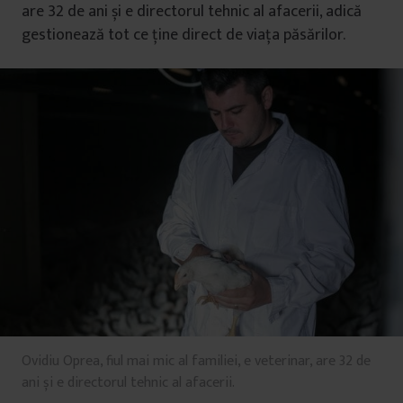
are 32 de ani și e directorul tehnic al afacerii, adică
gestionează tot ce ține direct de viața păsărilor.
Ovidiu Oprea, fiul mai mic al familiei, e veterinar, are 32 de
ani și e directorul tehnic al afacerii.