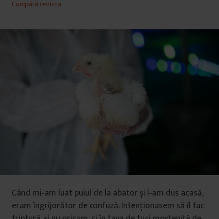
Cumpără revista
Când mi‑am luat puiul de la abator și l‑am dus acasă,
eram îngrijorător de confuză. Intenționasem să îl fac
friptură, și nu oricum, ci în tava de tuci moștenită de