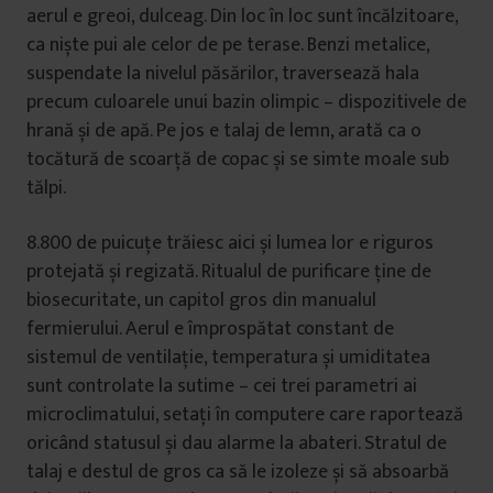
aerul e greoi, dulceag. Din loc în loc sunt încălzitoare,
ca niște pui ale celor de pe terase. Benzi metalice,
suspendate la nivelul păsărilor, traversează hala
precum culoarele unui bazin olimpic – dispozitivele de
hrană și de apă. Pe jos e talaj de lemn, arată ca o
tocătură de scoarță de copac și se simte moale sub
tălpi.
8.800 de puicuțe trăiesc aici și lumea lor e riguros
protejată și regizată. Ritualul de purificare ține de
biosecuritate, un capitol gros din manualul
fermierului. Aerul e împrospătat constant de
sistemul de ventilație, temperatura și umiditatea
sunt controlate la sutime – cei trei parametri ai
microclimatului, setați în computere care raportează
oricând statusul și dau alarme la abateri. Stratul de
talaj e destul de gros ca să le izoleze și să absoarbă