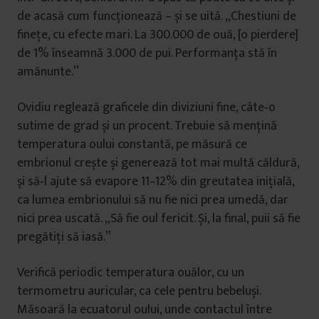
de acasă cum funcționează – și se uită. „Chestiuni de
finețe, cu efecte mari. La 300.000 de ouă, [o pierdere]
de 1% înseamnă 3.000 de pui. Performanța stă în
amănunte.”
Ovidiu reglează graficele din diviziuni fine, câte‑o
sutime de grad și un procent. Trebuie să mențină
temperatura oului constantă, pe măsură ce
embrionul crește și generează tot mai multă căldură,
și să‑l ajute să evapore 11–12% din greutatea inițială,
ca lumea embrionului să nu fie nici prea umedă, dar
nici prea uscată. „Să fie oul fericit. Și, la final, puii să fie
pregătiți să iasă.”
Verifică periodic temperatura ouălor, cu un
termometru auricular, ca cele pentru bebeluși.
Măsoară la ecuatorul oului, unde contactul între