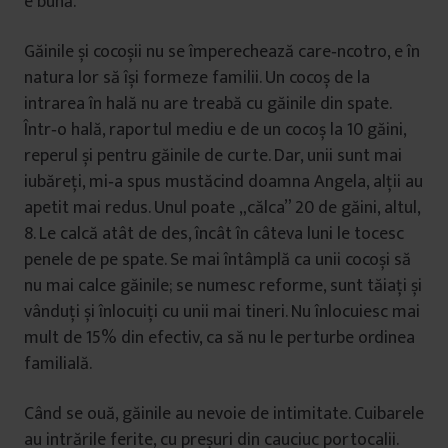
e bună.”
Găinile și cocoșii nu se împerechează care‑ncotro, e în
natura lor să își formeze familii. Un cocoș de la
intrarea în hală nu are treabă cu găinile din spate.
Într‑o hală, raportul mediu e de un cocoș la 10 găini,
reperul și pentru găinile de curte. Dar, unii sunt mai
iubăreți, mi‑a spus mustăcind doamna Angela, alții au
apetit mai redus. Unul poate „călca” 20 de găini, altul,
8. Le calcă atât de des, încât în câteva luni le tocesc
penele de pe spate. Se mai întâmplă ca unii cocoși să
nu mai calce găinile; se numesc reforme, sunt tăiați și
vânduți și înlocuiți cu unii mai tineri. Nu înlocuiesc mai
mult de 15% din efectiv, ca să nu le perturbe ordinea
familială.
Când se ouă, găinile au nevoie de intimitate. Cuibarele
au intrările ferite, cu preșuri din cauciuc portocalii.