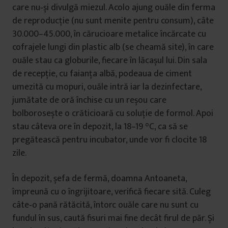
care nu‑și divulgă miezul. Acolo ajung ouăle din ferma
de reproducție (nu sunt menite pentru consum), câte
30.000–45.000, în cărucioare metalice încărcate cu
cofrajele lungi din plastic alb (se cheamă site), în care
ouăle stau ca globurile, fiecare în lăcașul lui. Din sala
de recepție, cu faianța albă, podeaua de ciment
umezită cu mopuri, ouăle intră iar la dezinfectare,
jumătate de oră închise cu un reșou care
bolborosește o crăticioară cu soluție de formol. Apoi
stau câteva ore în depozit, la 18–19 °C, ca să se
pregătească pentru incubator, unde vor fi clocite 18
zile.
În depozit, șefa de fermă, doamna Antoaneta,
împreună cu o îngrijitoare, verifică fiecare sită. Culeg
câte‑o pană rătăcită, întorc ouăle care nu sunt cu
fundul în sus, caută fisuri mai fine decât firul de păr. Și