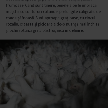
frumoase. Când sunt tinere, penele albe le îmbracă
mușchii cu contururi rotunde, prelungite caligrafic de
coada țâfnoasă. Sunt aproape grațioase, cu ciocul
rozaliu, creasta și picioarele de‑o nuanță mai închisă
și ochii rotunzi gri‑albăstrui, încă în definire.