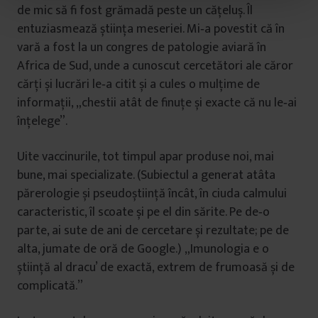
t
de mic să fi fost grămadă peste un cățeluș. Îl
u
entuziasmează știința meseriei. Mi‑a povestit că în
l
vară a fost la un congres de patologie aviară în
u
Africa de Sud, unde a cunoscut cercetători ale căror
i
cărți și lucrări le‑a citit și a cules o mulțime de
informații, „chestii atât de finuțe și exacte că nu le‑ai
înțelege”.
Uite vaccinurile, tot timpul apar produse noi, mai
bune, mai specializate. (Subiectul a generat atâta
părerologie și pseudoștiință încât, în ciuda calmului
caracteristic, îl scoate și pe el din sărite. Pe de‑o
parte, ai sute de ani de cercetare și rezultate; pe de
alta, jumate de oră de Google.) „Imunologia e o
știință al dracu’ de exactă, extrem de frumoasă și de
complicată.”