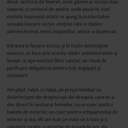
două: sectorul de tineret, unde găinile și cocoșii stau
separat, și sectorul de adulte, unde păsările sunt
mutate împreună odată ce ajung la maturitatea
sexuală. Fiecare sector conține câte o clădire
administrativă, nimic impunător, aduce‑a dispensar.
Intrarea în fiecare sector, și în toate destinațiile
noastre, se face prin aceste clădiri administrative și
începe cu așa‑numitul filtru sanitar, un ritual de
purificare obligatoriu pentru toți angajații și
vizitatorii.
Am pășit, talpă cu talpă, pe preșul îmbibat cu
dezinfectant din dreptul ușii din dreapta, care m‑a
dus direct în vestiarul femeilor, cu un cuier pentru
hainele de exterior, un cuier pentru echipamentul de
interior și duș. Mi‑am luat pe mine un tricou și o
salopetă curate, o pereche de espadrile noi, din