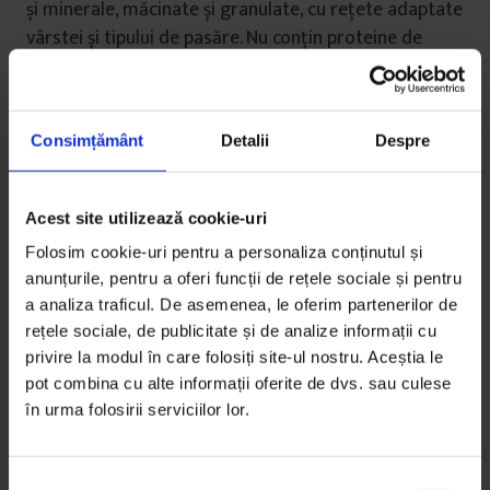
și minerale, măcinate și granulate, cu rețete adaptate
vârstei și tipului de pasăre. Nu conțin proteine de
origine animală (sunt și interzise în România, în afară
de făina de pește). Apa e la discreție: pe benzi sunt
agățate ca notele muzicale niște linguri portocalii, în
Consimțământ
Detalii
Despre
care picură când păsările lovesc cu ciocul bumbuțul
negru de deasupra. De când au o zi știu să‑l
ciocănească, atrase de picătura suspendată. Le plac
Acest site utilizează cookie-uri
lucrurile care lucesc.
Folosim cookie-uri pentru a personaliza conținutul și
anunțurile, pentru a oferi funcții de rețele sociale și pentru
Secretul în reproducție, mi‑a explicat Ovidiu, e
a analiza traficul. De asemenea, le oferim partenerilor de
uniformitatea. Dacă cresc sănătos și uniform,
rețele sociale, de publicitate și de analize informații cu
păsările vor răspunde uniform la stimularea
privire la modul în care folosiți site-ul nostru. Aceștia le
luminoasă și vor începe să facă ouă uniform și în
pot combina cu alte informații oferite de dvs. sau culese
procent cât mai mare.
în urma folosirii serviciilor lor.
Vaccinurile sunt esențiale pentru prevenția bolilor și
aici, la ferma de părinți, insistă să le facă el. „Și ca să
S