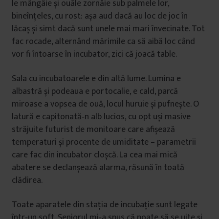
le mângâie și ouăle zornăie sub palmele lor,
bineînțeles, cu rost: așa aud dacă au loc de joc în
lăcaș și simt dacă sunt unele mai mari învecinate. Tot
fac rocade, alternând mărimile ca să aibă loc când
vor fi întoarse în incubator, zici că joacă table.
Sala cu incubatoarele e din altă lume. Lumina e
albastră și podeaua e portocalie, e cald, parcă
miroase a vopsea de ouă, locul huruie și pufnește. O
latură e capitonată‑n alb lucios, cu opt uși masive
străjuite futurist de monitoare care afișează
temperaturi și procente de umiditate – parametrii
care fac din incubator cloșcă. La cea mai mică
abatere se declanșează alarma, răsună în toată
clădirea.
Toate aparatele din stația de incubație sunt legate
într‑un soft, Seniorul mi‑a spus că poate să se uite și