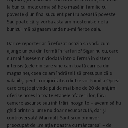
la bunicul meu; urma să fie o masă în familie cu
poveste și un final suculent pentru această poveste.
Sau poate că, și vorba asta am moștenit‑o de la
bunicu’, mă băgasem unde nu‑mi fierbe oala.
Dar ce reporter ar fi refuzat ocazia să vadă cum
ajunge un pui din fermă în farfurie? Sigur nu eu, care
nu mai fusesem niciodată într‑o fermă în sistem
intensiv (cele din care vine cam toată carnea din
magazine), ceea ce am îndrăznit să presupun că e
valabil și pentru majoritatea dintre voi. Familia Oprea,
care crește și vinde pui de mai bine de 20 de ani, îmi
oferise acces la toate etapele afacerii lor, fără
camere ascunse sau infiltrări incognito – aveam să fiu
ghid printr‑o lume nu doar necunoscută, dar și
controversată. Mai mult. Sunt și un omnivor
preocupat de „relația noastră cu mâncarea” – de