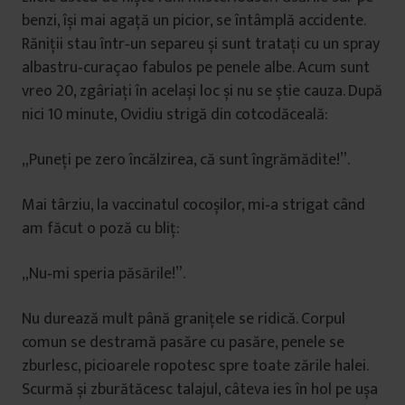
benzi, își mai agață un picior, se întâmplă accidente.
Răniții stau într‑un separeu și sunt tratați cu un spray
albastru‑curaçao fabulos pe penele albe. Acum sunt
vreo 20, zgâriați în același loc și nu se știe cauza. După
nici 10 minute, Ovidiu strigă din cotcodăceală:
„Puneți pe zero încălzirea, că sunt îngrămădite!”.
Mai târziu, la vaccinatul cocoșilor, mi‑a strigat când
am făcut o poză cu bliț:
„Nu‑mi speria păsările!”.
Nu durează mult până granițele se ridică. Corpul
comun se destramă pasăre cu pasăre, penele se
zburlesc, picioarele ropotesc spre toate zările halei.
Scurmă și zburătăcesc talajul, câteva ies în hol pe ușa