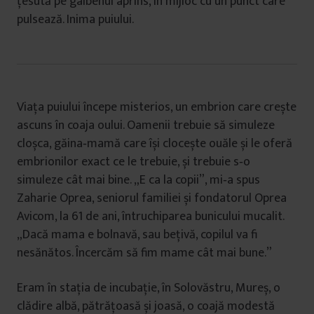
țesută pe galbenul aprins, în mijloc cu un punct care
pulsează. Inima puiului.
Viața puiului începe misterios, un embrion care crește
ascuns în coaja oului. Oamenii trebuie să simuleze
cloșca, găina‑mamă care își clocește ouăle și le oferă
embrionilor exact ce le trebuie, și trebuie s‑o
simuleze cât mai bine. „E ca la copii”, mi‑a spus
Zaharie Oprea, seniorul familiei și fondatorul Oprea
Avicom, la 61 de ani, întruchiparea bunicului mucalit.
„Dacă mama e bolnavă, sau bețivă, copilul va fi
nesănătos. Încercăm să fim mame cât mai bune.”
Eram în stația de incubație, în Solovăstru, Mureș, o
clădire albă, pătrățoasă și joasă, o coajă modestă