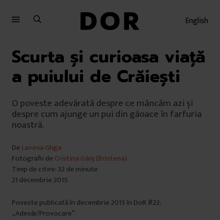
Sari
Sari
la
la
English
meniu
conținut
Scurta și curioasa viaţă
a puiului de Crăiești
O poveste adevărată despre ce mâncăm azi și
despre cum ajunge un pui din găoace în farfuria
noastră.
De
Lavinia Gliga
Fotografii de
Cristina Gânj (Bristena)
Timp de citire: 32 de minute
21 decembrie 2015
Poveste publicată în decembrie 2015 în DoR #22:
„Adevăr/Provocare”