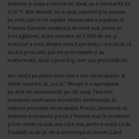
embrion și coajă e cel mai fin. Ideal, au o constantă de
37,8 °C. Mai demult, mi‑a spus, oamenii și le puneau
pe ochi, cum le iei copiilor temperatura pupându‑le
fruntea. Oamenii incubează de mult ouă, primii au
fost egiptenii, acum mai bine de 2.000 de ani; și
Aristotel a scris despre asta. Experiența i‑a învățat că
dacă e prea cald, puii ies prea repede și au
malformații, dacă e prea frig, mor sau prea întârzie.
Am simțit pe pielea mea cum e într‑un incubator al
zilelor noastre, la „miraj”. Mirajul e o operațiune
pe‑atât de neverosimilă pe cât sună. Teoretic,
înseamnă verificarea dezvoltării embrionilor, la
mijlocul perioadei de incubație. Practic, înseamnă că
doamna Antoaneta și încă o femeie stau în incubator
și trec sitele cu ouă, una câte una, peste o masă ca de
foosball, cu un șir de‑a curmezișul de becuri. Când