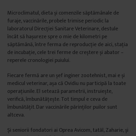
Microclimatul, dieta și comenzile săptămânale de
furaje, vaccinările, probele trimise periodic la
laboratorul Direcției Sanitare Veterinare, destule
încât să hașureze spre o mie de kilometri pe
săptămână, între ferma de reproducție de aici, stația
de incubație, cele trei ferme de creștere și abator –
reperele cronologiei puiului.
Fiecare fermă are un șef inginer zootehnist, mai e și
medicul veterinar, așa că Ovidiu nu participă la toate
operațiunile. El setează parametrii, instruiește,
verifică, îmbunătățește. Tot timpul e ceva de
îmbunătățit. Dar vaccinările părinților puilor sunt
altceva.
Și seniorii fondatori ai Oprea Avicom, tatăl, Zaharie, și