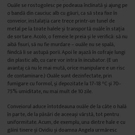
Ouăle se rostogolesc pe podeaua înclinată și ajung pe
o bandă din cauciuc alb cu găuri, ca să stea fixe în
conveior, instalația care trece printr‑un tunel de
metal pe la toate halele și transportă ouăle în stația
de sortare. Acolo, o femeie le preia și le verifică: să nu
aibă fisuri, să nu fie murdare – ouăle nu se spală,
fiindcă li se astupă porii. Apoi le așază în cofraje lungi
din plastic alb, cu care vor intra în incubator. (E un
avantaj că nu le mai mută, orice manipulare e un risc
de contaminare.) Ouăle sunt dezinfectate, prin
fumigare cu formol, și depozitate la 17–18 °C și 70–
75% umiditate, nu mai mult de 10 zile.
Conveiorul aduce întotdeauna ouăle de la câte o hală
în parte, de la păsări de aceeași vârstă, tot pentru
uniformitate. Acum, de exemplu, una dintre hale e cu
găini tinere și Ovidiu și doamna Angela urmăresc