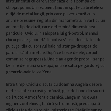
Instrumentul cu care vaccinează e leit pompă de
stropit pomii. Un recipient ținut în spate cu bretele și
o tijă de metal lungă, prin care pulverizează cu o
anume presiune, reglată din manometru, în vârf cu un
anume tip de duză, care determină dimensiunea
particulei. Ovidiu, în salopeta lui gri‑petrol, mănuși
chirurgicale și bonetă, înaintează prin densitatea de
puicuțe, tija cu sprayul baleind stânga‑dreapta de
parc‑ar căuta metale. După ce trece de ele, corpul
comun se regrupează. Unele au agende proprii, sar pe
benzile de hrană și de apă, una se saltă pe gărduleț cu
ghearele‑nainte, ca Xena.
Între timp, Ovidiu discută cu doamna Angela despre
diete, salate cu roșii și brânză, glucide bune din sucuri
de fructe. Atmosfera e casnică. Lângă mine e Ana,
inginer zootehnist, tânără și frumoasă, preocupată
zilele astea de niște răni misterioase. Păsările sar pe