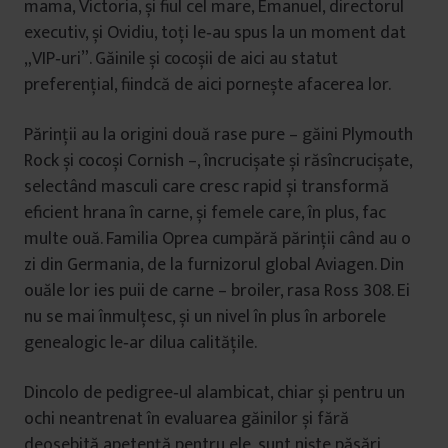
mama, Victoria, și fiul cel mare, Emanuel, directorul
executiv, și Ovidiu, toți le‑au spus la un moment dat
„VIP‑uri”. Găinile și cocoșii de aici au statut
preferențial, fiindcă de aici pornește afacerea lor.
Părinții au la origini două rase pure – găini Plymouth
Rock și cocoși Cornish –, încrucișate și răsîncrucișate,
selectând masculi care cresc rapid și transformă
eficient hrana în carne, și femele care, în plus, fac
multe ouă. Familia Oprea cumpără părinții când au o
zi din Germania, de la furnizorul global Aviagen. Din
ouăle lor ies puii de carne – broiler, rasa Ross 308. Ei
nu se mai înmulțesc, și un nivel în plus în arborele
genealogic le‑ar dilua calitățile.
Dincolo de pedigree‑ul alambicat, chiar și pentru un
ochi neantrenat în evaluarea găinilor și fără
deosebită apetență pentru ele, sunt niște păsări