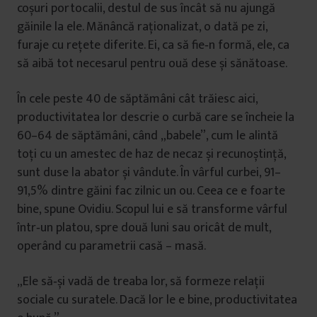
coșuri portocalii, destul de sus încât să nu ajungă
găinile la ele. Mănâncă raționalizat, o dată pe zi,
furaje cu rețete diferite. Ei, ca să fie‑n formă, ele, ca
să aibă tot necesarul pentru ouă dese și sănătoase.
În cele peste 40 de săptămâni cât trăiesc aici,
productivitatea lor descrie o curbă care se încheie la
60–64 de săptămâni, când „babele”, cum le alintă
toți cu un amestec de haz de necaz și recunoștință,
sunt duse la abator și vândute. În vârful curbei, 91–
91,5% dintre găini fac zilnic un ou. Ceea ce e foarte
bine, spune Ovidiu. Scopul lui e să transforme vârful
într‑un platou, spre două luni sau oricât de mult,
operând cu parametrii casă – masă.
„Ele să‑și vadă de treaba lor, să formeze relații
sociale cu suratele. Dacă lor le e bine, productivitatea