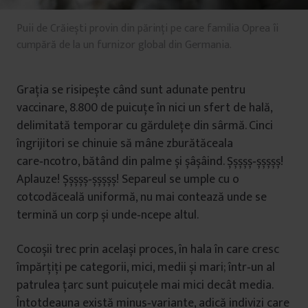
Puii de Crăiești provin din părinți pe care familia Oprea îi
cumpără de la un furnizor global din Germania.
Grația se risipește când sunt adunate pentru
vaccinare, 8.800 de puicuțe în nici un sfert de hală,
delimitată temporar cu gărdulețe din sârmă. Cinci
îngrijitori se chinuie să mâne zburătăceala
care‑ncotro, bătând din palme și șâșâind. Șșșșș‑șșșșș!
Aplauze! Șșșșș‑șșșșș! Separeul se umple cu o
cotcodăceală uniformă, nu mai contează unde se
termină un corp și unde‑ncepe altul.
Cocoșii trec prin același proces, în hala în care cresc
împărțiți pe categorii, mici, medii și mari; într‑un al
patrulea țarc sunt puicuțele mai mici decât media.
Întotdeauna există minus‑variante, adică indivizi care