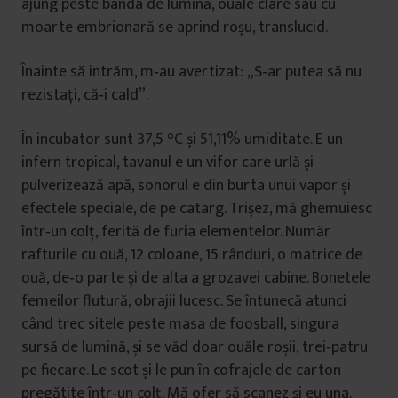
ajung peste banda de lumină, ouăle clare sau cu
moarte embrionară se aprind roșu, translucid.
Înainte să intrăm, m‑au avertizat: „S‑ar putea să nu
rezistați, că‑i cald”.
În incubator sunt 37,5 °C și 51,11% umiditate. E un
infern tropical, tavanul e un vifor care urlă și
pulverizează apă, sonorul e din burta unui vapor și
efectele speciale, de pe catarg. Trișez, mă ghemuiesc
într‑un colț, ferită de furia elementelor. Număr
rafturile cu ouă, 12 coloane, 15 rânduri, o matrice de
ouă, de‑o parte și de alta a grozavei cabine. Bonetele
femeilor flutură, obrajii lucesc. Se întunecă atunci
când trec sitele peste masa de foosball, singura
sursă de lumină, și se văd doar ouăle roșii, trei‑patru
pe fiecare. Le scot și le pun în cofrajele de carton
pregătite într‑un colț. Mă ofer să scanez și eu una.