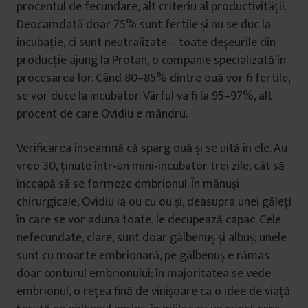
procentul de fecundare, alt criteriu al productivității.
Deocamdată doar 75% sunt fertile și nu se duc la
incubație, ci sunt neutralizate – toate deșeurile din
producție ajung la Protan, o companie specializată în
procesarea lor. Când 80–85% dintre ouă vor fi fertile,
se vor duce la incubator. Vârful va fi la 95–97%, alt
procent de care Ovidiu e mândru.
Verificarea înseamnă că sparg ouă și se uită în ele. Au
vreo 30, ținute într‑un mini‑incubator trei zile, cât să
înceapă să se formeze embrionul. În mănuși
chirurgicale, Ovidiu ia ou cu ou și, deasupra unei găleți
în care se vor aduna toate, le decupează capac. Cele
nefecundate, clare, sunt doar gălbenuș și albuș; unele
sunt cu moarte embrionară, pe gălbenuș e rămas
doar conturul embrionului; în majoritatea se vede
embrionul, o rețea fină de vinișoare ca o idee de viață