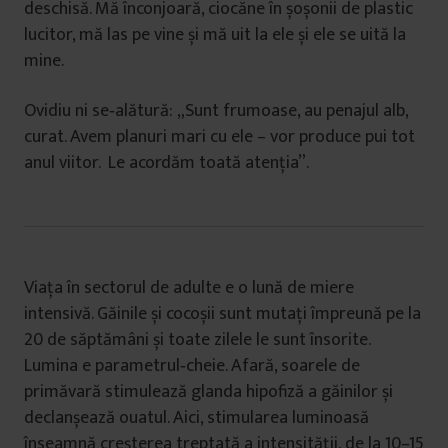
deschisă. Mă înconjoară, ciocăne în șoșonii de plastic
lucitor, mă las pe vine și mă uit la ele și ele se uită la
mine.
Ovidiu ni se‑alătură: „Sunt frumoase, au penajul alb,
curat. Avem planuri mari cu ele – vor produce pui tot
anul viitor. Le acordăm toată atenția”.
Viața în sectorul de adulte e o lună de miere
intensivă. Găinile și cocoșii sunt mutați împreună pe la
20 de săptămâni și toate zilele le sunt însorite.
Lumina e parametrul‑cheie. Afară, soarele de
primăvară stimulează glanda hipofiză a găinilor și
declanșează ouatul. Aici, stimularea luminoasă
înseamnă creșterea treptată a intensității, de la 10–15