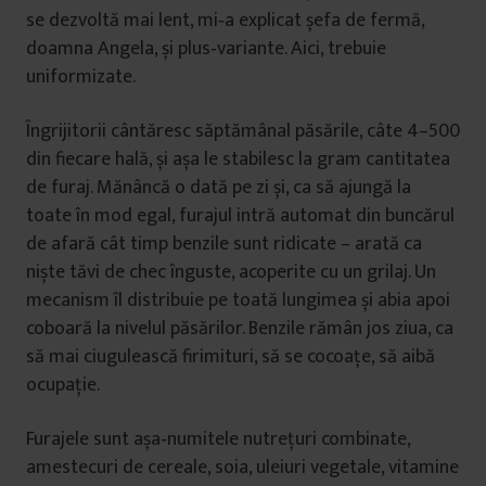
se dezvoltă mai lent, mi‑a explicat șefa de fermă,
doamna Angela, și plus‑variante. Aici, trebuie
uniformizate.
Îngrijitorii cântăresc săptămânal păsările, câte 4–500
din fiecare hală, și așa le stabilesc la gram cantitatea
de furaj. Mănâncă o dată pe zi și, ca să ajungă la
toate în mod egal, furajul intră automat din buncărul
de afară cât timp benzile sunt ridicate – arată ca
niște tăvi de chec înguste, acoperite cu un grilaj. Un
mecanism îl distribuie pe toată lungimea și abia apoi
coboară la nivelul păsărilor. Benzile rămân jos ziua, ca
să mai ciugulească firimituri, să se cocoațe, să aibă
ocupație.
Furajele sunt așa‑numitele nutrețuri combinate,
amestecuri de cereale, soia, uleiuri vegetale, vitamine