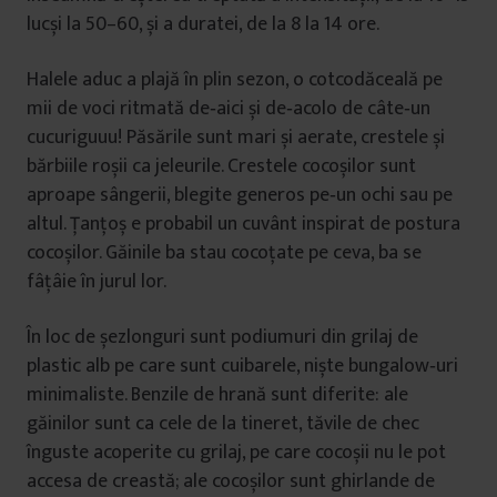
lucși la 50–60, și a duratei, de la 8 la 14 ore.
Halele aduc a plajă în plin sezon, o cotcodăceală pe
mii de voci ritmată de‑aici și de‑acolo de câte‑un
cucuriguuu! Păsările sunt mari și aerate, crestele și
bărbiile roșii ca jeleurile. Crestele cocoșilor sunt
aproape sângerii, blegite generos pe‑un ochi sau pe
altul. Ţanțoș e probabil un cuvânt inspirat de postura
cocoșilor. Găinile ba stau cocoțate pe ceva, ba se
fâțâie în jurul lor.
În loc de șezlonguri sunt podiumuri din grilaj de
plastic alb pe care sunt cuibarele, niște bungalow‑uri
minimaliste. Benzile de hrană sunt diferite: ale
găinilor sunt ca cele de la tineret, tăvile de chec
înguste acoperite cu grilaj, pe care cocoșii nu le pot
accesa de creastă; ale cocoșilor sunt ghirlande de