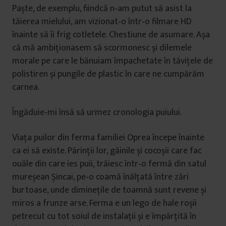
Paște, de exemplu, fiindcă n‑am putut să asist la
tăierea mielului, am vizionat‑o într‑o filmare HD
înainte să îi frig cotletele. Chestiune de asumare. Așa
că mă ambiționasem să scormonesc și dilemele
morale pe care le bănuiam împachetate în tăvițele de
polistiren și pungile de plastic în care ne cumpărăm
carnea.
Îngăduie‑mi însă să urmez cronologia puiului.
Viața puilor din ferma familiei Oprea începe înainte
ca ei să existe. Părinții lor, găinile și cocoșii care fac
ouăle din care ies puii, trăiesc într‑o fermă din satul
mureșean Șincai, pe‑o coamă înălțată între zări
burtoase, unde diminețile de toamnă sunt revene și
miros a frunze arse. Ferma e un lego de hale roșii
petrecut cu tot soiul de instalații și e împărțită în