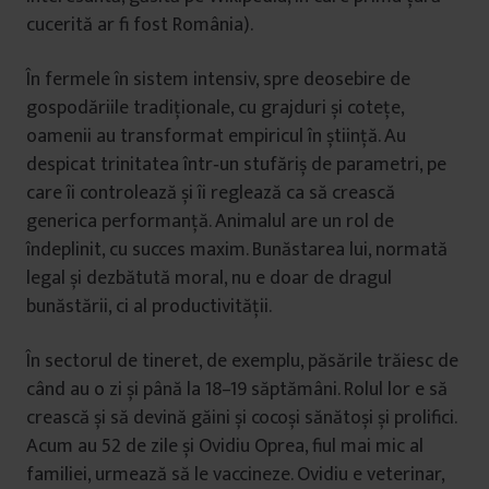
cucerită ar fi fost România).
În fermele în sistem intensiv, spre deosebire de
gospodăriile tradiționale, cu grajduri și cotețe,
oamenii au transformat empiricul în știință. Au
despicat trinitatea într‑un stufăriș de parametri, pe
care îi controlează și îi reglează ca să crească
generica performanță. Animalul are un rol de
îndeplinit, cu succes maxim. Bunăstarea lui, normată
legal și dezbătută moral, nu e doar de dragul
bunăstării, ci al productivității.
În sectorul de tineret, de exemplu, păsările trăiesc de
când au o zi și până la 18–19 săptămâni. Rolul lor e să
crească și să devină găini și cocoși sănătoși și prolifici.
Acum au 52 de zile și Ovidiu Oprea, fiul mai mic al
familiei, urmează să le vaccineze. Ovidiu e veterinar,