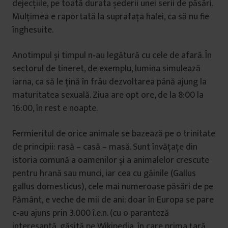
dejecțiile, pe toată durata șederii unei serii de păsări.
Mulțimea e raportată la suprafața halei, ca să nu fie
înghesuite.
Anotimpul și timpul n‑au legătură cu cele de afară. În
sectorul de tineret, de exemplu, lumina simulează
iarna, ca să le țină în frâu dezvoltarea până ajung la
maturitatea sexuală. Ziua are opt ore, de la 8:00 la
16:00, în rest e noapte.
Fermieritul de orice animale se bazează pe o trinitate
de principii: rasă – casă – masă. Sunt învățațe din
istoria comună a oamenilor și a animalelor crescute
pentru hrană sau munci, iar cea cu găinile (Gallus
gallus domesticus), cele mai numeroase păsări de pe
Pământ, e veche de mii de ani; doar în Europa se pare
c‑au ajuns prin 3.000 î.e.n. (cu o paranteză
interesantă, găsită pe Wikipedia, în care prima țară