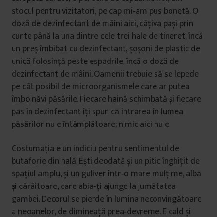
stocul pentru vizitatori, pe cap mi‑am pus bonetă. O
doză de dezinfectant de mâini aici, câțiva pași prin
curte până la una dintre cele trei hale de tineret, încă
un preș îmbibat cu dezinfectant, șoșoni de plastic de
unică folosință peste espadrile, încă o doză de
dezinfectant de mâini. Oamenii trebuie să se lepede
pe cât posibil de microorganismele care ar putea
îmbolnăvi păsările. Fiecare haină schimbată și fiecare
pas în dezinfectant îți spun că intrarea în lumea
păsărilor nu e întâmplătoare; nimic aici nu e.
Costumația e un indiciu pentru sentimentul de
butaforie din hală. Ești deodată și un pitic înghițit de
spațiul amplu, și un guliver într‑o mare mulțime, albă
și cârâitoare, care abia‑ți ajunge la jumătatea
gambei. Decorul se pierde în lumina neconvingătoare
a neoanelor, de dimineață prea‑devreme. E cald și