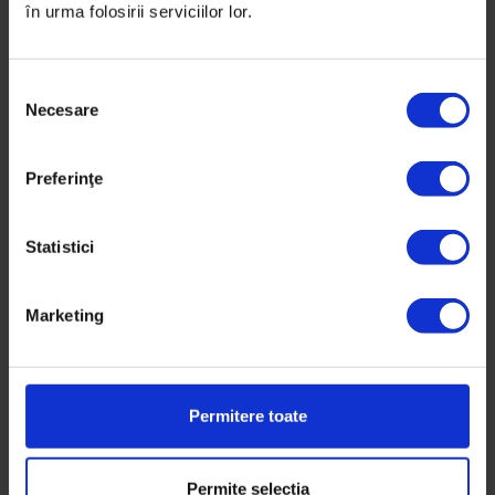
în urma folosirii serviciilor lor.
S
Necesare
e
l
e
Preferinţe
c
ț
i
Statistici
a
c
Marketing
o
n
s
i
Permitere toate
m
ț
DoR #37 – Toamnă 2019
ă
Permite selecția