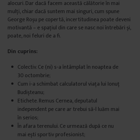
alocuri. Dar dacă facem această călătorie în mai
mulți, chiar dacă suntem mai singuri, cum spune
George Roșu pe copertă, incertitudinea poate deveni
motivantă – e spațiul din care se nasc noi întrebări și,
poate, noi feluri de a fi.
Din cuprins:
Colectiv. Ce (ni) s-a întâmplat în noaptea de
30 octombrie;
Cum i-a schimbat calculatorul viața lui Ionuț
Budișteanu;
Etichete. Remus Cernea, deputatul
independent pe care ar trebui să-l luăm mai
în serios;
În afara terenului. Ce urmează după ce nu
mai ești sportiv profesionist;