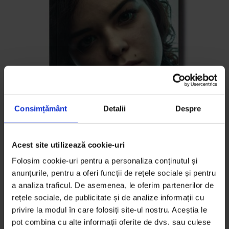
Consimțământ
Detalii
Despre
Acest site utilizează cookie-uri
Folosim cookie-uri pentru a personaliza conținutul și
DoR #34 – Iarnă 2018/19
anunțurile, pentru a oferi funcții de rețele sociale și pentru
20,00
lei
25,00
lei
a analiza traficul. De asemenea, le oferim partenerilor de
rețele sociale, de publicitate și de analize informații cu
privire la modul în care folosiți site-ul nostru. Aceștia le
pot combina cu alte informații oferite de dvs. sau culese