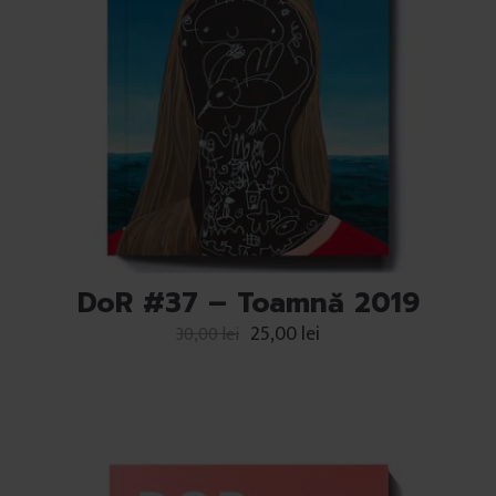
DoR #37 – Toamnă 2019
25,00
lei
30,00
lei