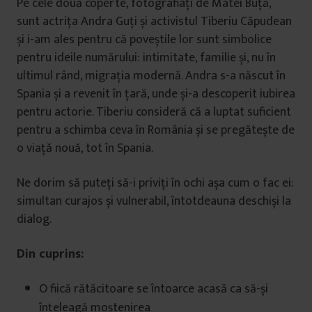
Pe cele două coperte, fotografiați de Matei Buță,
sunt actrița Andra Guți și activistul Tiberiu Căpudean
și i-am ales pentru că poveștile lor sunt simbolice
pentru ideile numărului: intimitate, familie și, nu în
ultimul rând, migrația modernă. Andra s-a născut în
Spania și a revenit în țară, unde și-a descoperit iubirea
pentru actorie. Tiberiu consideră că a luptat suficient
pentru a schimba ceva în România și se pregătește de
o viață nouă, tot în Spania.
Ne dorim să puteți să-i priviți în ochi așa cum o fac ei:
simultan curajos și vulnerabil, întotdeauna deschiși la
dialog.
Din cuprins:
O fiică rătăcitoare se întoarce acasă ca să-și
înțeleagă moștenirea