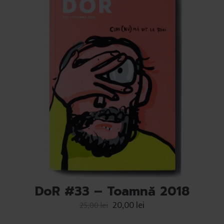
DoR #33 – Toamnă 2018
20,00
lei
25,00
lei