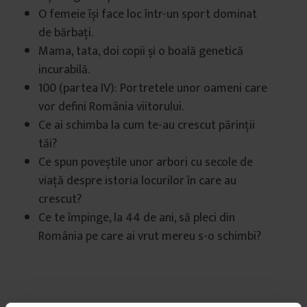
O femeie își face loc într-un sport dominat
de bărbați.
Mama, tata, doi copii și o boală genetică
incurabilă.
100 (partea IV): Portretele unor oameni care
vor defini România viitorului.
Ce ai schimba la cum te-au crescut părinții
tăi?
Ce spun poveștile unor arbori cu secole de
viață despre istoria locurilor în care au
crescut?
Ce te împinge, la 44 de ani, să pleci din
România pe care ai vrut mereu s-o schimbi?