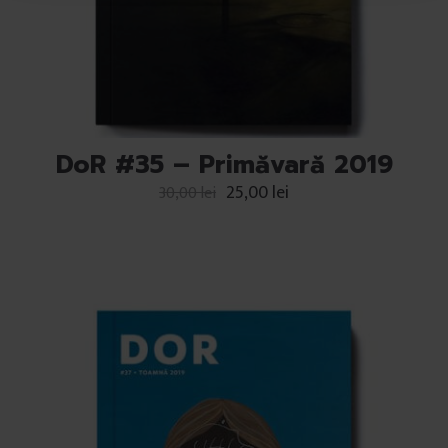
u
i
DoR #35 – Primăvară 2019
25,00
lei
30,00
lei