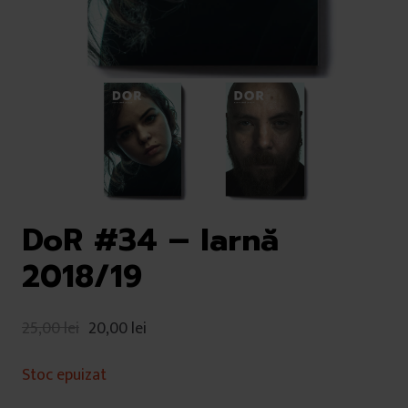
DoR #34 – Iarnă
2018/19
25,00
lei
20,00
lei
Stoc epuizat