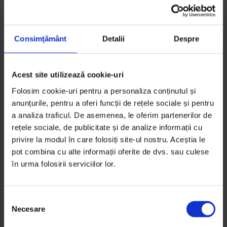
S-ar putea să-ți placă și…
Consimțământ
Detalii
Despre
Acest site utilizează cookie-uri
Folosim cookie-uri pentru a personaliza conținutul și
anunțurile, pentru a oferi funcții de rețele sociale și pentru
a analiza traficul. De asemenea, le oferim partenerilor de
rețele sociale, de publicitate și de analize informații cu
privire la modul în care folosiți site-ul nostru. Aceștia le
pot combina cu alte informații oferite de dvs. sau culese
în urma folosirii serviciilor lor.
S
Necesare
e
l