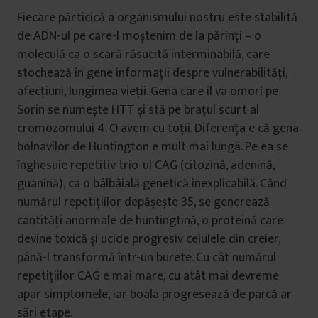
Fiecare părticică a organismului nostru este stabilită
de ADN-ul pe care-l moștenim de la părinți – o
moleculă ca o scară răsucită interminabilă, care
stochează în gene informații despre vulnerabilități,
afecțiuni, lungimea vieții. Gena care îl va omorî pe
Sorin se numește HTT și stă pe brațul scurt al
cromozomului 4. O avem cu toții. Diferența e că gena
bolnavilor de Huntington e mult mai lungă. Pe ea se
înghesuie repetitiv trio-ul CAG (citozină, adenină,
guanină), ca o bâlbâială genetică inexplicabilă. Când
numărul repetițiilor depășește 35, se generează
cantități anormale de huntingtină, o proteină care
devine toxică și ucide progresiv celulele din creier,
până-l transformă într-un burete. Cu cât numărul
repetițiilor CAG e mai mare, cu atât mai devreme
apar simptomele, iar boala progresează de parcă ar
sări etape.