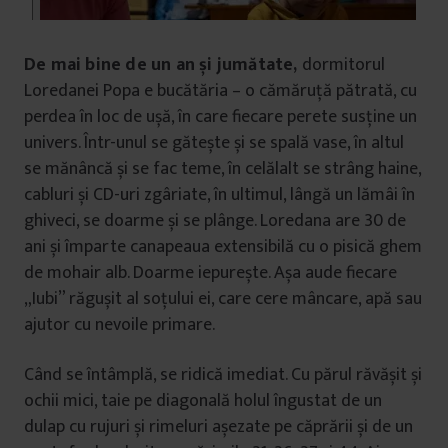
De mai bine de un an și jumătate,
dormitorul
Loredanei Popa e bucătăria – o cămăruță pătrată, cu
perdea în loc de ușă, în care fiecare perete susține un
univers. Într-unul se gătește și se spală vase, în altul
se mănâncă și se fac teme, în celălalt se strâng haine,
cabluri și CD-uri zgâriate, în ultimul, lângă un lămâi în
ghiveci, se doarme și se plânge. Loredana are 30 de
ani și împarte canapeaua extensibilă cu o pisică ghem
de mohair alb. Doarme iepurește. Așa aude fiecare
„Iubi” răgușit al soțului ei, care cere mâncare, apă sau
ajutor cu nevoile primare.
Când se întâmplă, se ridică imediat. Cu părul răvășit și
ochii mici, taie pe diagonală holul îngustat de un
dulap cu rujuri și rimeluri așezate pe căprării și de un