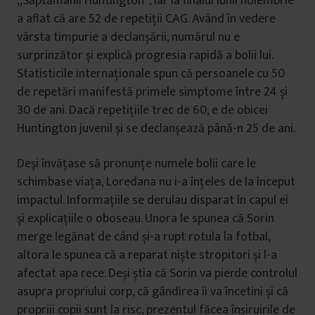
„Săptămânii Huntington”, iar la finalul lunii noiembrie
a aflat că are 52 de repetiții CAG. Având în vedere
vârsta timpurie a declanșării, numărul nu e
surprinzător și explică progresia rapidă a bolii lui.
Statisticile internaționale spun că persoanele cu 50
de repetări manifestă primele simptome între 24 și
30 de ani. Dacă repetițiile trec de 60, e de obicei
Huntington juvenil și se declanșează până-n 25 de ani.
Deși învățase să pronunțe numele bolii care le
schimbase viața, Loredana nu i-a înțeles de la început
impactul. Informațiile se derulau disparat în capul ei
și explicațiile o oboseau. Unora le spunea că Sorin
merge legănat de când și-a rupt rotula la fotbal,
altora le spunea că a reparat niște stropitori și l-a
afectat apa rece. Deși știa că Sorin va pierde controlul
asupra propriului corp, că gândirea îi va încetini și că
propriii copii sunt la risc, prezentul făcea înșiruirile de