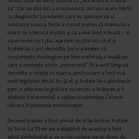
buton, tatăl lui Sorin spunea că „are boala lu’ maică-
sa”. Dar nu știa nici s-o numească, nici să-i arate hârtii
cu diagnostic Loredanei, care nu apucase să-și
cunoască soacra. Sorin a crezut mereu că mama lui a
murit de scleroză în plăci și că a mai avut o boală – al
cărei nume nu-l știa, așa cum nu știa nici că el și
fratele lui o pot dezvolta. Sorin a înțeles că
moștenește Huntington pe linie maternă, o boală pe
care o numește acum „nemernică”. N-a avut timp să
dezvolte o relație cu mama, pentru care a fost mai
mult îngrijitor decât fiu. Și el, și fratele lui o plimbau în
parc, o aduceau la grătare cu vecinii, o hrăneau și îi
dădeau tratamentul, o spălau și schimbau. Cel mai
rău era în perioada menstruației.
Decesul mamei a fost urmat de al lui Andrei, fratele
lui Sorin. La 29 de ani a dispărut de acasă și a fost
găsit deshidratat și cu arsuri solare, pe un drum de