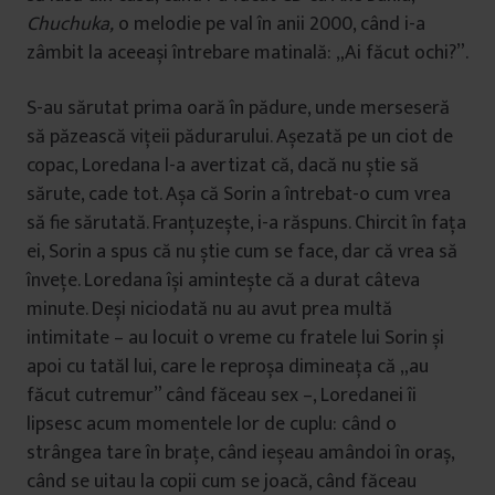
Chuchuka,
o melodie pe val în anii 2000, când i-a
zâmbit la aceeași întrebare matinală: „Ai făcut ochi?”.
S-au sărutat prima oară în pădure, unde merseseră
să păzească vițeii pădurarului. Așezată pe un ciot de
copac, Loredana l-a avertizat că, dacă nu știe să
sărute, cade tot. Așa că Sorin a întrebat-o cum vrea
să fie sărutată. Franțuzește, i-a răspuns. Chircit în fața
ei, Sorin a spus că nu știe cum se face, dar că vrea să
învețe. Loredana își amintește că a durat câteva
minute. Deși niciodată nu au avut prea multă
intimitate – au locuit o vreme cu fratele lui Sorin și
apoi cu tatăl lui, care le reproșa dimineața că „au
făcut cutremur” când făceau sex –, Loredanei îi
lipsesc acum momentele lor de cuplu: când o
strângea tare în brațe, când ieșeau amândoi în oraș,
când se uitau la copii cum se joacă, când făceau