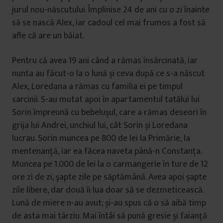
jurul nou-născutului. Împlinise 24 de ani cu o zi înainte
să se nască Alex, iar cadoul cel mai frumos a fost să
afle că are un băiat.
Pentru că avea 19 ani când a rămas însărcinată, iar
nunta au făcut-o la o lună și ceva după ce s-a născut
Alex, Loredana a rămas cu familia ei pe timpul
sarcinii. S-au mutat apoi în apartamentul tatălui lui
Sorin împreună cu bebelușul, care a rămas deseori în
grija lui Andrei, unchiul lui, cât Sorin și Loredana
lucrau. Sorin muncea pe 800 de lei la Primărie, la
mentenanță, iar ea făcea naveta până-n Constanța.
Muncea pe 1.000 de lei la o carmangerie în ture de 12
ore zi de zi, șapte zile pe săptămână. Avea apoi șapte
zile libere, dar două îi lua doar să se dezmeticească.
Lună de miere n-au avut; și-au spus că o să aibă timp
de asta mai târziu. Mai întâi să pună gresie și faianță