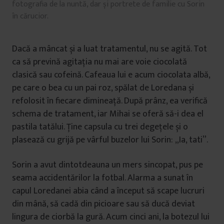
fotografia de la nuntă, dar și portrete de familie cu Sorin
în cărucior.
Dacă a mâncat și a luat tratamentul, nu se agită. Tot
ca să prevină agitația nu mai are voie ciocolată
clasică sau cofeină. Cafeaua lui e acum ciocolata albă,
pe care o bea cu un pai roz, spălat de Loredana și
refolosit în fiecare dimineață. După prânz, ea verifică
schema de tratament, iar Mihai se oferă să-i dea el
pastila tatălui. Ține capsula cu trei degețele și o
plasează cu grijă pe vârful buzelor lui Sorin: „Ia, tati”.
Sorin a avut dintotdeauna un mers sincopat, pus pe
seama accidentărilor la fotbal. Alarma a sunat în
capul Loredanei abia când a început să scape lucruri
din mână, să cadă din picioare sau să ducă deviat
lingura de ciorbă la gură. Acum cinci ani, la botezul lui