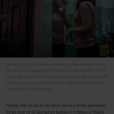
De anul trecut, Loredana e asistent personal pentru Sorin,
iar ziua ei se împarte între nevoile lui și ale copiilor. Printre
toate, găsește cinci minute să-și creioneze sprâncenele, să
se dea cu ruj, să-și așeze inelele pe degete și să arate așa
cum o știa Sorin la început.
Odată, într-un acces de furie, Sorin a smuls perdeaua
de pe șină ca să ajungă pe balcon. A împins cu tălpile