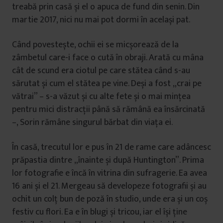
treabă prin casă și el o apuca de fund din senin. Din
martie 2017, nici nu mai pot dormi în același pat.
Când povestește, ochii ei se micșorează de la
zâmbetul care-i face o cută în obraji. Arată cu mâna
cât de scund era ciotul pe care stătea când s-au
sărutat și cum el stătea pe vine. Deși a fost „crai pe
vătrai” – s-a văzut și cu alte fete și o mai mințea
pentru mici distracții până să rămână ea însărcinată
–, Sorin rămâne singurul bărbat din viața ei.
În casă, trecutul lor e pus în 21 de rame care adâncesc
prăpastia dintre „înainte și după Huntington”. Prima
lor fotografie e încă în vitrina din sufragerie. Ea avea
16 ani și el 21. Mergeau să developeze fotografii și au
ochit un colț bun de poză în studio, unde era și un coș
festiv cu flori. Ea e în blugi și tricou, iar el își ține