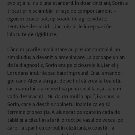
evoluția lui nu e una standard. În doar cinci ani, Sorin a
trecut prin schimbări uriașe de comportament –
egoism exacerbat, episoade de agresivitate,
tentative de suicid –, iar mișcările încep să-i fie
înlocuite de rigiditate.
Când mișcările involuntare au preluat controlul, un
simplu duș a devenit o amenințare. La aproape un an
de la diagnostic, Sorin era pe picioarele lui, iar el și
Loredana încă făceau baie împreună. Erau amândoi
goi când Alex a strigat de pe hol că vrea la toaletă,
iar mama lui s-a repezit să pună cuiul la ușă, să nu-i
vadă dezbrăcați. „Nu da drumul la apă”, i-a spus lui
Sorin, care a deschis robinetul înainte ca ea să
termine propoziția. A alunecat pe spate în cada de
tablă și a căzut în afară, direct pe vasul de veceu, pe
care l-a spart cu corpul. În căzătură, o coastă i-a