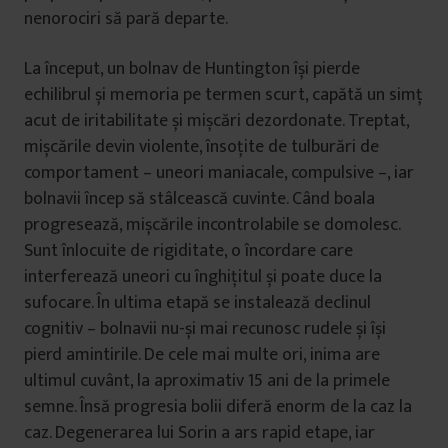
nenorociri să pară departe.
La început, un bolnav de Huntington își pierde
echilibrul și memoria pe termen scurt, capătă un simț
acut de iritabilitate și mișcări dezordonate. Treptat,
mișcările devin violente, însoțite de tulburări de
comportament – uneori maniacale, compulsive –, iar
bolnavii încep să stâlcească cuvinte. Când boala
progresează, mișcările incontrolabile se domolesc.
Sunt înlocuite de rigiditate, o încordare care
interferează uneori cu înghițitul și poate duce la
sufocare. În ultima etapă se instalează declinul
cognitiv – bolnavii nu-și mai recunosc rudele și își
pierd amintirile. De cele mai multe ori, inima are
ultimul cuvânt, la aproximativ 15 ani de la primele
semne. Însă progresia bolii diferă enorm de la caz la
caz. Degenerarea lui Sorin a ars rapid etape, iar