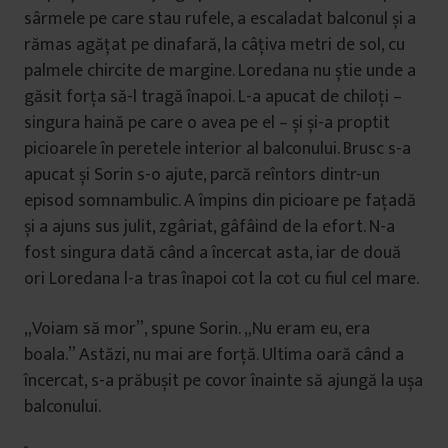
sârmele pe care stau rufele, a escaladat balconul și a
rămas agățat pe dinafară, la câțiva metri de sol, cu
palmele chircite de margine. Loredana nu știe unde a
găsit forța să-l tragă înapoi. L-a apucat de chiloți –
singura haină pe care o avea pe el – și și-a proptit
picioarele în peretele interior al balconului. Brusc s-a
apucat și Sorin s-o ajute, parcă reîntors dintr-un
episod somnambulic. A împins din picioare pe fațadă
și a ajuns sus julit, zgâriat, gâfâind de la efort. N-a
fost singura dată când a încercat asta, iar de două
ori Loredana l-a tras înapoi cot la cot cu fiul cel mare.
„Voiam să mor”, spune Sorin. „Nu eram eu, era
boala.” Astăzi, nu mai are forță. Ultima oară când a
încercat, s-a prăbușit pe covor înainte să ajungă la ușa
balconului.