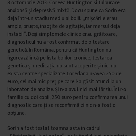
8 octombrie 2013: Coreea Huntington și tulburare
anxioasă și depresivă mixtă. Docu spune că Sorin era
deja într-un stadiu mediu al bolii: „mișcările erau
ample, bruște, însoțite de agitație, iar mersul deja
instabil”. Deși simptomele clinice erau grăitoare,
diagnosticul nu a fost confirmat de o testare
genetică. În România, pentru că Huntington nu
figurează încă pe lista bolilor cronice, testarea
genetică și medicația nu sunt acoperite și nici nu
există centre specializate. Loredana n-avea 250 de
euro, cel mai mic preț pe care l-a găsit atunci la un
laborator de analize. Și n-a avut nici mai târziu. Într-o
familie cu doi copii, 250 euro pentru confirmarea unui
diagnostic care ți se reconfirmă zilnic n-a fost o
opțiune.
Sorin a fost testat toamna asta în cadrul