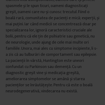
spasmele și le spun ticuri, oameni diagnosticați
greșit, oameni care nu-și cunosc trecutul. Fiind o
boală rară, comunitatea de pacienți e mică; experții, și
mai puțini. Iar când medicii se concentrează doar pe
specializarea lor, ignoră caracteristici cruciale ale
bolii, pentru că ele țin de psihiatrie sau genetică, nu
de neurologie, unde ajung de cele mai multe ori
familiile. Unora, mai ales cu simptome incipiente, li s-
a zis că au tulburări de comportament sau epilepsie.
La pacienții în vârstă, Huntington este uneori
confundat cu Parkinson sau demență. Cu un
diagnostic greșit vine și medicația greșită,
ameliorarea simptomelor se amână și starea
pacienților se înrăutățește. Pentru că este o boală
neurodegenerativă, vindecarea nu există.