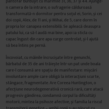
pantofar burdușit cu mărimile 31, 36, 37 și 44. Ajunge-
n camera de la intrare, o sufragerie călduroasă
transformată-n dormitor pentru soțul ei, Sorin, și cei
doi copii, Alex, de 11 ani, și Mihai, de 5, care dorm în
propria lor canapea extensibilă. Se apleacă deasupra
patului lui, ca să-l audă mai bine, apoi ia sticla cu
capac îngust din care apa curge controlat, și-l ajută
să bea întins pe pernă.
Încovoiat, cu mâinile încrucișate între genunchi,
bărbatul de 35 de ani trăiește într-un pat unde boala
care-l consumă are spațiu de manifestare: mișcări
involuntare ample care obligă la interacțiuni scurte,
stângace, fragmentate. Are Coreea Huntington, o
afecțiune neurodegenerativă cronică rară, care atacă
progresiv gândirea, condamnă corpul la dificultăți
motorii, mintea la psihoze afective, și familia la riscul
transmiterii genetice – ambii copii s-au născut cu