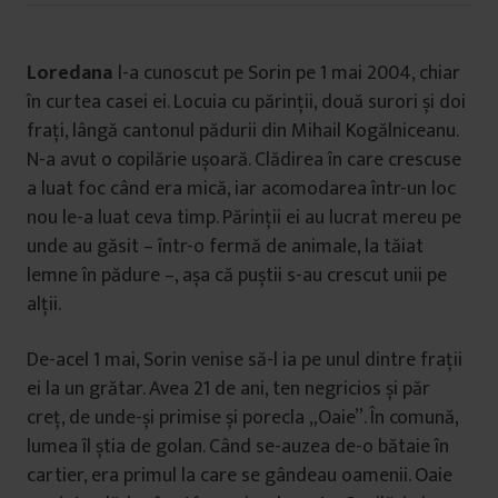
Loredana
l-a cunoscut pe Sorin pe 1 mai 2004, chiar
în curtea casei ei. Locuia cu părinții, două surori și doi
frați, lângă cantonul pădurii din Mihail Kogălniceanu.
N-a avut o copilărie ușoară. Clădirea în care crescuse
a luat foc când era mică, iar acomodarea într-un loc
nou le-a luat ceva timp. Părinții ei au lucrat mereu pe
unde au găsit – într-o fermă de animale, la tăiat
lemne în pădure –, așa că puștii s-au crescut unii pe
alții.
De-acel 1 mai, Sorin venise să-l ia pe unul dintre frații
ei la un grătar. Avea 21 de ani, ten negricios și păr
creț, de unde-și primise și porecla „Oaie”. În comună,
lumea îl știa de golan. Când se-auzea de-o bătaie în
cartier, era primul la care se gândeau oamenii. Oaie