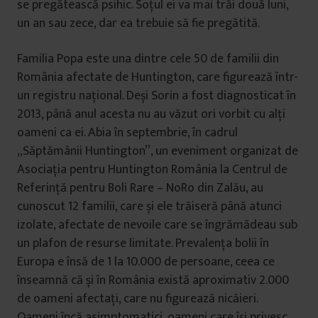
se pregătească psihic. Soțul ei va mai trăi două luni,
un an sau zece, dar ea trebuie să fie pregătită.
Familia Popa este una dintre cele 50 de familii din
România afectate de Huntington, care figurează într-
un registru național. Deși Sorin a fost diagnosticat în
2013, până anul acesta nu au văzut ori vorbit cu alți
oameni ca ei. Abia în septembrie, în cadrul
„Săptămânii Huntington”, un eveniment organizat de
Asociația pentru Huntington România la Centrul de
Referință pentru Boli Rare – NoRo din Zalău, au
cunoscut 12 familii, care și ele trăiseră până atunci
izolate, afectate de nevoile care se îngrămădeau sub
un plafon de resurse limitate. Prevalența bolii în
Europa e însă de 1 la 10.000 de persoane, ceea ce
înseamnă că și în România există aproximativ 2.000
de oameni afectați, care nu figurează nicăieri.
Oameni încă asimptomatici, oameni care își privesc