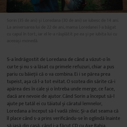
Sorin (35 de ani) și Loredana (30 de ani) se iubesc de 14 ani.
La aniversarea lui de 22 de ani, mama Loredanei l-a băgat
cu capul în tort, iar el le-a răsplătit pe ea și pe iubita lui cu
aceeași monedă.
S-a îndrăgostit de Loredana de când a văzut-o în
curte și nu s-a lăsat cu primele refuzuri, chiar a pus
pariu cu băieții că o va combina. Ei i se părea prea
tupeist, așa că l-a tot evitat. O scotea din sărite că-i
apărea des în cale și o întreba unde merge, ce face,
dacă are nevoie de ajutor. Când Sorin a început să-l
ajute pe tatăl ei cu tăiatul și căratul lemnelor,
Loredana a început să-l vadă zilnic. Și-a dat seama că
îl place când s-a prins verificându-se în oglindă înainte
să iasă din casă, când i-a făcut CD cu Axe Bahia,