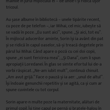
mâinile în jurul mijlocului ei – de unde-i și ridică ușor
tricoul.
Au șase albume în bibliotecă – unele tipărite recent,
cu poze de pe telefon –, iar Mihai, cel mic, iubește să
se vadă în poze. „Eu sunt aici”, spune. „Și aici, tot eu”.
În mijlocul aducerilor aminte, Sorin își ia avânt din pat
și se ridică în capul oaselor, să-și treacă degetele prin
părul lui Mihai. Când apare o poză cu cei doi copii,
spune „ei sunt fericirea mea”, „Și Dana”, cum îi spun
apropiații Loredanei. În glas se simte efortul lui de-a
vorbi răspicat. „Ne-am iubit mult”, continuă chinuit.
„Am avut grijă.” Face o pauză și ia aer: „unul de altul”.
Își îndoaie genunchii repetitiv și se agită, ca și cum ar
spune cuvintele cu tot corpul.
Sorin apare-n multe poze la maternitate, alături de
primul copil. Își ține capul pe pernă și brațele-halou în