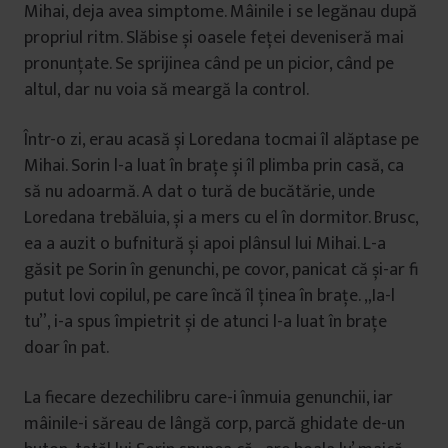
Mihai, deja avea simptome. Mâinile i se legănau după
propriul ritm. Slăbise și oasele feței deveniseră mai
pronunțate. Se sprijinea când pe un picior, când pe
altul, dar nu voia să meargă la control.
Într-o zi, erau acasă și Loredana tocmai îl alăptase pe
Mihai. Sorin l-a luat în brațe și îl plimba prin casă, ca
să nu adoarmă. A dat o tură de bucătărie, unde
Loredana trebăluia, și a mers cu el în dormitor. Brusc,
ea a auzit o bufnitură și apoi plânsul lui Mihai. L-a
găsit pe Sorin în genunchi, pe covor, panicat că și-ar fi
putut lovi copilul, pe care încă îl ținea în brațe. „Ia-l
tu”, i-a spus împietrit și de atunci l-a luat în brațe
doar în pat.
La fiecare dezechilibru care-i înmuia genunchii, iar
mâinile-i săreau de lângă corp, parcă ghidate de-un