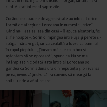
intrat în rinichi și a prins lichid în organ, iar alta i s-a
rupt. A stat internat șapte zile.
Curând, episoadele de agresivitate au înlocuit orice
formă de afecțiune. Loredana le numește „crize”.
Când nu-l lăsa să iasă din casă – îl apuca aleatoriu, fie
zi, fie noapte –, Sorin o împingea între ușă și perete și-
i băga mâna-n gât, iar cu cealaltă o lovea cu pumnul
în capul pieptului. „Țineam mâinile ca la box și
așteptam să se oprească”, spune ea. Nu se mai
întâmplase niciodată asta între ei. Loredana se
gândea că Sorin aduna ură din neputință și o revărsa
pe ea, învinovățind-o că l-a convins să meargă la
spital, unde a aflat ce are.