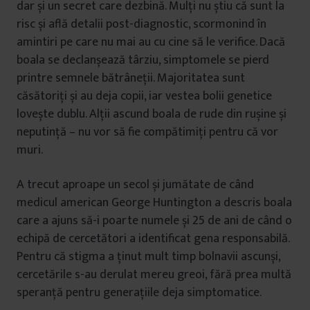
dar și un secret care dezbină. Mulți nu știu că sunt la
risc și află detalii post-diagnostic, scormonind în
amintiri pe care nu mai au cu cine să le verifice. Dacă
boala se declanșează târziu, simptomele se pierd
printre semnele bătrâneții. Majoritatea sunt
căsătoriți și au deja copii, iar vestea bolii genetice
lovește dublu. Alții ascund boala de rude din rușine și
neputință – nu vor să fie compătimiți pentru că vor
muri.
A trecut aproape un secol și jumătate de când
medicul american George Huntington a descris boala
care a ajuns să-i poarte numele și 25 de ani de când o
echipă de cercetători a identificat gena responsabilă.
Pentru că stigma a ținut mult timp bolnavii ascunși,
cercetările s-au derulat mereu greoi, fără prea multă
speranță pentru generațiile deja simptomatice.