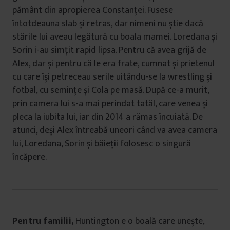
pământ din apropierea Constanței. Fusese
întotdeauna slab și retras, dar nimeni nu știe dacă
stările lui aveau legătură cu boala mamei. Loredana și
Sorin i-au simțit rapid lipsa. Pentru că avea grijă de
Alex, dar și pentru că le era frate, cumnat și prietenul
cu care își petreceau serile uitându-se la wrestling și
fotbal, cu semințe și Cola pe masă. După ce-a murit,
prin camera lui s-a mai perindat tatăl, care venea și
pleca la iubita lui, iar din 2014 a rămas încuiată. De
atunci, deși Alex întreabă uneori când va avea camera
lui, Loredana, Sorin și băieții folosesc o singură
încăpere.
Pentru familii
,
Huntington e o boală care unește,