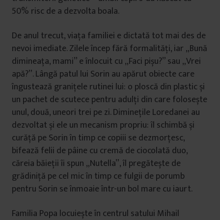
50% risc de a dezvolta boala.
De anul trecut, viața familiei e dictată tot mai des de
nevoi imediate. Zilele încep fără formalități, iar „Bună
dimineața, mami” e înlocuit cu „Faci pișu?” sau „Vrei
apă?”. Lângă patul lui Sorin au apărut obiecte care
îngustează granițele rutinei lui: o ploscă din plastic și
un pachet de scutece pentru adulți din care folosește
unul, două, uneori trei pe zi. Diminețile Loredanei au
dezvoltat și ele un mecanism propriu: îl schimbă și
curăță pe Sorin în timp ce copiii se dezmorțesc,
bifează felii de pâine cu cremă de ciocolată duo,
căreia băieții îi spun „Nutella”, îl pregătește de
grădiniță pe cel mic în timp ce fulgii de porumb
pentru Sorin se înmoaie într-un bol mare cu iaurt.
Familia Popa locuiește în centrul satului Mihail