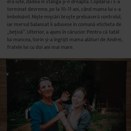
era iute, dădea în stânga și-n dreapta. Copilăria i s-a
terminat devreme, pe la 10–11 ani, când mama lui s-a
îmbolnăvit. Niște mișcări bruște preluaseră controlul,
iar mersul balansat îi adusese în comună eticheta de
„bețivă”. Ulterior, a ajuns în cărucior. Pentru că tatăl
lui muncea, Sorin și-a îngrijit mama alături de Andrei,
fratele lui cu doi ani mai mare.