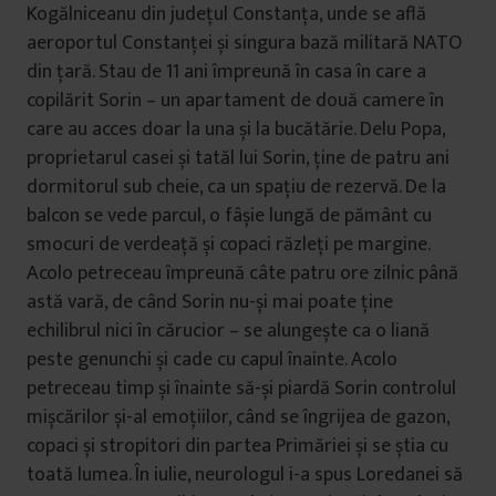
Kogălniceanu din județul Constanța, unde se află
aeroportul Constanței și singura bază militară NATO
din țară. Stau de 11 ani împreună în casa în care a
copilărit Sorin – un apartament de două camere în
care au acces doar la una și la bucătărie. Delu Popa,
proprietarul casei și tatăl lui Sorin, ține de patru ani
dormitorul sub cheie, ca un spațiu de rezervă. De la
balcon se vede parcul, o fâșie lungă de pământ cu
smocuri de verdeață și copaci răzleți pe margine.
Acolo petreceau împreună câte patru ore zilnic până
astă vară, de când Sorin nu-și mai poate ține
echilibrul nici în cărucior – se alungește ca o liană
peste genunchi și cade cu capul înainte. Acolo
petreceau timp și înainte să-și piardă Sorin controlul
mișcărilor și-al emoțiilor, când se îngrijea de gazon,
copaci și stropitori din partea Primăriei și se știa cu
toată lumea. În iulie, neurologul i-a spus Loredanei să