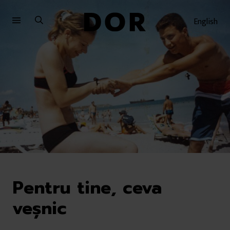
Sari
Sari
la
la
English
meniu
conținut
Pentru tine, ceva
veșnic