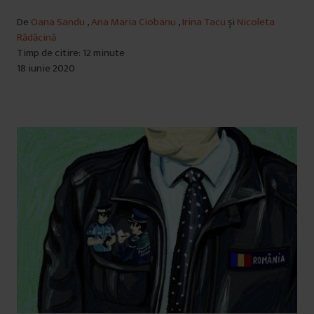
De
Oana Sandu
,
Ana Maria Ciobanu
,
Irina Tacu
și
Nicoleta
Rădăcină
Timp de citire: 12 minute
18 iunie 2020