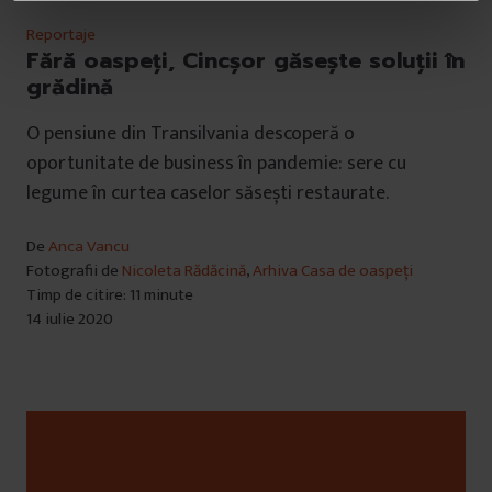
â
n
Reportaje
t
Fără oaspeți, Cincșor găsește soluții în
u
grădină
l
O pensiune din Transilvania descoperă o
u
oportunitate de business în pandemie: sere cu
i
legume în curtea caselor săsești restaurate.
De
Anca Vancu
Fotografii de
Nicoleta Rădăcină
,
Arhiva Casa de oaspeți
Timp de citire: 11 minute
14 iulie 2020