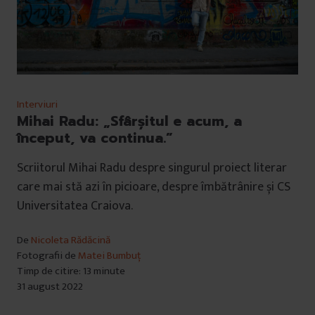
Interviuri
Mihai Radu: „Sfârșitul e acum, a
început, va continua.”
Scriitorul Mihai Radu despre singurul proiect literar
care mai stă azi în picioare, despre îmbătrânire și CS
Universitatea Craiova.
De
Nicoleta Rădăcină
Fotografii de
Matei Bumbuț
Timp de citire: 13 minute
31 august 2022