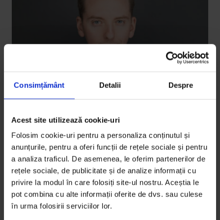
Consimțământ
Detalii
Despre
Acest site utilizează cookie-uri
Interviuri
,
Poveștile vindecă
Paul Olteanu: Poveștile la care ne
Folosim cookie-uri pentru a personaliza conținutul și
expunem ne definesc realitatea. Ce nu
anunțurile, pentru a oferi funcții de rețele sociale și pentru
ne e familiar e amenințător
a analiza traficul. De asemenea, le oferim partenerilor de
rețele sociale, de publicitate și de analize informații cu
Cum facem față incertitudinilor, cum avem grijă de
privire la modul în care folosiți site-ul nostru. Aceștia le
creierul nostru și cum preluăm controlul asupra
pot combina cu alte informații oferite de dvs. sau culese
poveștilor pe care ni le spunem.
în urma folosirii serviciilor lor.