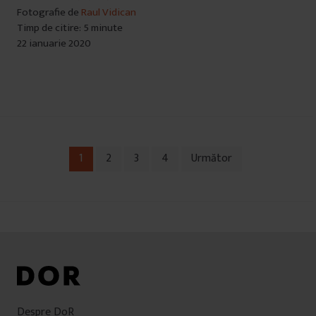
Fotografie de
Raul Vidican
Timp de citire: 5 minute
22 ianuarie 2020
1
2
3
4
Următor
Navigare
în
articole
Despre DoR