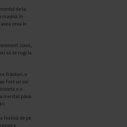
imentul de la
a mașină, în
 avea ceva în
eniment clasic,
ci să te rogi la
re frânturi, o
 au fost un soi
Nicoleta s-a
r a meritat până
ri.
da festivă de pe
deasupra