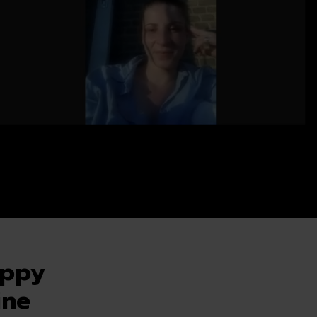
appy
ine