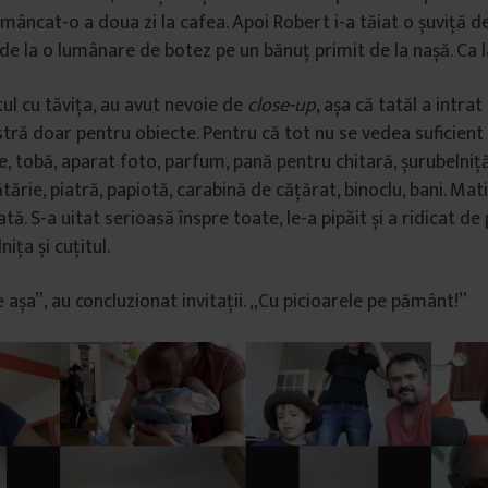
 mâncat-o a doua zi la cafea. Apoi Robert i-a tăiat o șuviță d
 de la o lumânare de botez pe un bănuț primit de la nașă. Ca l
l cu tăvița, au avut nevoie de
close-up
, așa că tatăl a intrat
stră doar pentru obiecte. Pentru că tot nu se vedea suficient 
 tobă, aparat foto, parfum, pană pentru chitară, șurubelniță,
ărie, piatră, papiotă, carabină de cățărat, binoclu, bani. Mat
ă. S-a uitat serioasă înspre toate, le-a pipăit și a ridicat d
ița și cuțitul.
așa”, au concluzionat invitații. „Cu picioarele pe pământ!”