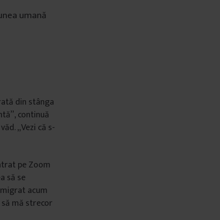
xiunea umană
rată din stânga
antă”, continuă
 văd. „Vezi că s-
 intrat pe Zoom
ea să se
a emigrat acum
e să mă strecor