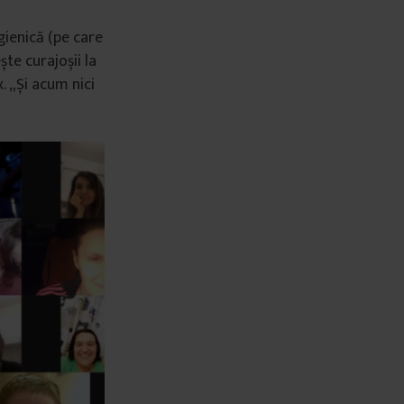
gienică (pe care
ște curajoșii la
. „Și acum nici