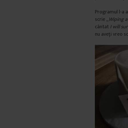
Programul l-a a
scrie „
Wiping a
cântat
I will su
nu aveți vreo sc