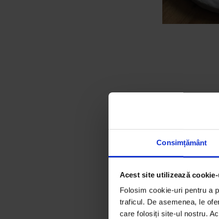
Nu se aștepta să
imposibil să li
ecran, unii chia
făcut piruete de
Consimțământ
plâng”, a spus 
Acest site utilizează cookie-
Ca ea sunt sute
global. Iar asta
Folosim cookie-uri pentru a pe
traficul. De asemenea, le ofer
milioane în ulti
care folosiți site-ul nostru. A
Marea Britanie.