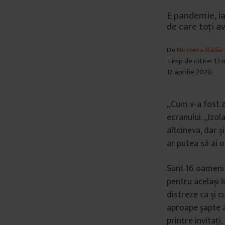
E pandemie, ia
de care toți 
De
Nicoleta Rădăc
Timp de citire: 13
12 aprilie 2020
„Cum v-a fost 
ecranului. „Izol
altcineva, dar ș
ar putea să ai 
Sunt 16 oameni î
pentru același l
distreze ca și 
aproape șapte a
printre invitați