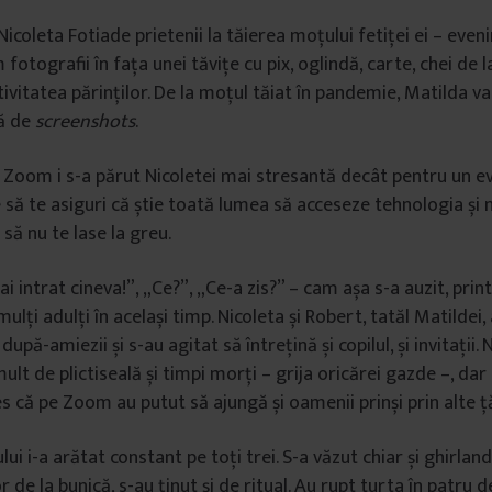
 Nicoleta Fotiade prietenii la tăierea moțului fetiței ei – even
fotografii în fața unei tăvițe cu pix, oglindă, carte, chei de l
ivitatea părinților. De la moțul tăiat în pandemie, Matilda va
ă de
screenshots
.
Zoom i s-a părut Nicoletei mai stresantă decât pentru un ev
să te asiguri că știe toată lumea să acceseze tehnologia și ni
 să nu te lase la greu.
mai intrat cineva!”, „Ce?”, „Ce-a zis?” – cam așa s-a auzit, print
ulți adulți în același timp. Nicoleta și Robert, tatăl Matildei,
upă-amiezii și s-au agitat să întrețină și copilul, și invitații. 
lt de plictiseală și timpi morți – grija oricărei gazde –, da
s că pe Zoom au putut să ajungă și oamenii prinși prin alte ță
i i-a arătat constant pe toți trei. S-a văzut chiar și ghirlan
r de la bunică, s-au ținut și de ritual. Au rupt turta în patru 