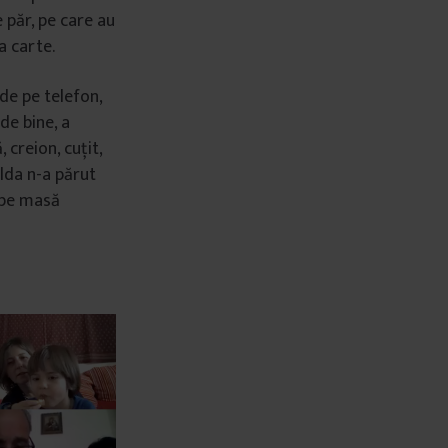
e păr, pe care au
a carte.
 de pe telefon,
de bine, a
 creion, cuțit,
ilda n-a părut
e pe masă