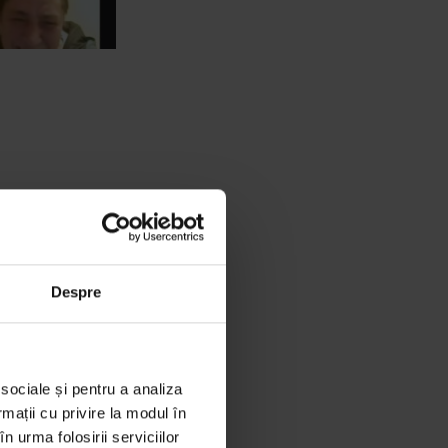
, deși era
d versurile pe
ce, iar ea a
 venea și să
Despre
distanța impusă
a 200 de
 sociale și pentru a analiza
rmații cu privire la modul în
plicații din
n urma folosirii serviciilor
 o versiune de