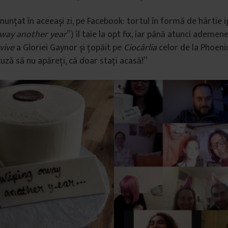
nunțat în aceeași zi, pe Facebook: tortul în formă de hârtie i
way another year
”) îl taie la opt fix, iar până atunci ademene
rvive
a Gloriei Gaynor și țopăit pe
Ciocârlia
celor de la Phoenix
uză să nu apăreți, că doar stați acasă!”