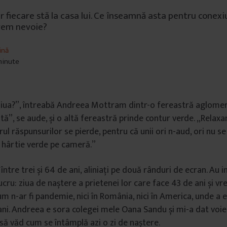
r fiecare stă la casa lui. Ce înseamnă asta pentru cone
avem nevoie?
ină
 minute
ziua?”, întreabă Andreea Mottram dintr-o fereastră aglome
ată”, se aude, și o altă fereastră prinde contur verde. „Relax
irul răspunsurilor se pierde, pentru că unii ori n-aud, ori nu se
o hârtie verde pe cameră.”
ntre trei și 64 de ani, aliniați pe două rânduri de ecran. Au
ucru: ziua de naștere a prietenei lor care face 43 de ani și vr
cum n-ar fi pandemie, nici în România, nici în America, unde 
ni. Andreea e sora colegei mele Oana Sandu și mi-a dat voi
, să văd cum se întâmplă azi o zi de naștere.