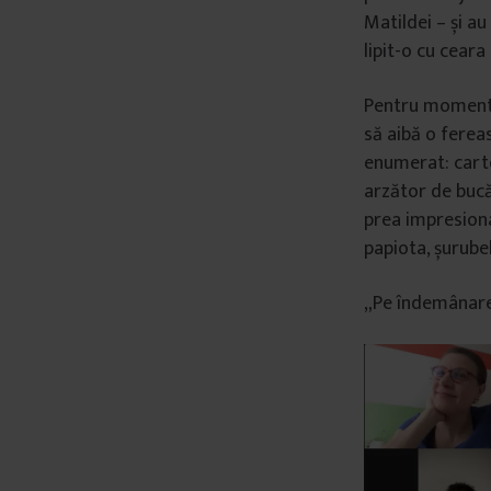
Matildei – și au
lipit-o cu ceara
Pentru momentu
să aibă o ferea
enumerat: carte,
arzător de bucăt
prea impresionat
papiota, șurubeln
„Pe îndemânare 