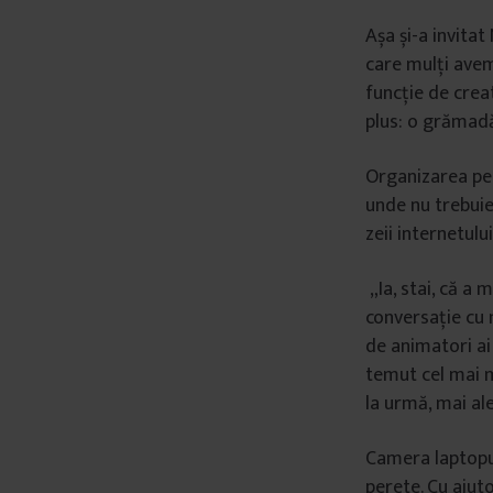
â
Așa și-a invitat
n
care mulți avem 
t
funcție de creat
u
plus: o grămad
l
u
Organizarea pe 
i
unde nu trebuie 
zeii internetului
„Ia, stai, că a 
conversație cu m
de animatori ai d
temut cel mai mu
la urmă, mai ale
Camera laptopulu
perete. Cu ajuto