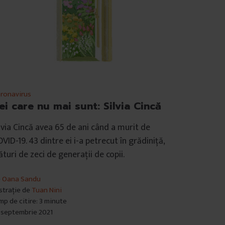
ronavirus
ei care nu mai sunt: Silvia Cincă
lvia Cincă avea 65 de ani când a murit de
VID-19. 43 dintre ei i-a petrecut în grădiniță,
ături de zeci de generații de copii.
e
Oana Sandu
ustrație de
Tuan Nini
mp de citire: 3 minute
 septembrie 2021