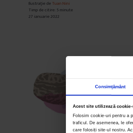
Ilustrație de
Tuan Nini
Timp de citire: 5 minute
27 ianuarie 2022
Consimțământ
Acest site utilizează cookie-
Folosim cookie-uri pentru a pe
traficul. De asemenea, le ofer
care folosiți site-ul nostru. A