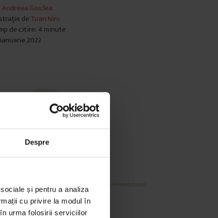
e
Andreea Giuclea
ustrație de
Tuan Nini
mp de citire: 4 minute
 ianuarie 2022
Despre
 sociale și pentru a analiza
rmații cu privire la modul în
n urma folosirii serviciilor