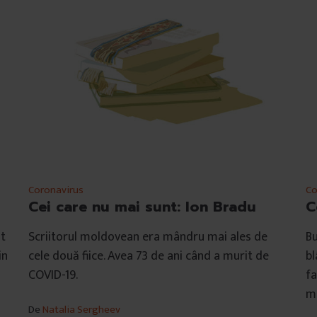
Coronavirus
Co
Cei care nu mai sunt: Ion Bradu
C
at
Scriitorul moldovean era mândru mai ales de
Bu
in
cele două fiice. Avea 73 de ani când a murit de
bl
COVID-19.
fa
mu
De
Natalia Sergheev