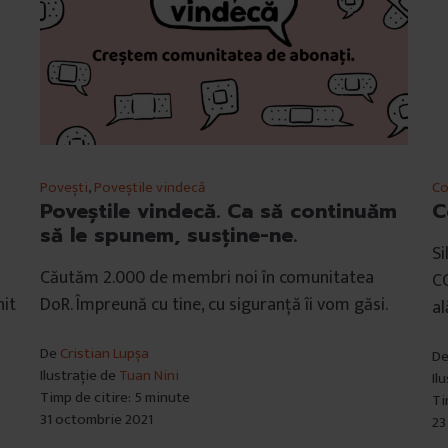
Povești
,
Poveștile vindecă
Co
Poveștile vindecă. Ca să continuăm
C
să le spunem, susține-ne.
Si
Căutăm 2.000 de membri noi în comunitatea
CO
nit
DoR. Împreună cu tine, cu siguranță îi vom găsi.
al
De
Cristian Lupșa
D
Ilustrație de
Tuan Nini
Il
Timp de citire: 5 minute
Ti
31 octombrie 2021
23