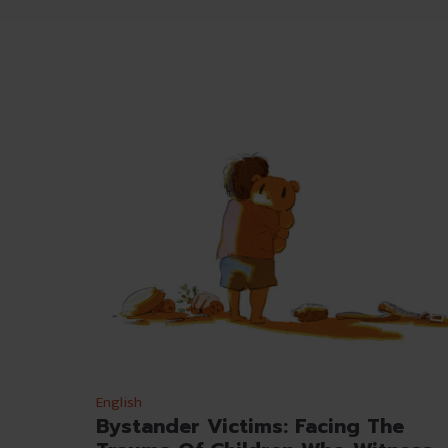
English
Bystander Victims: Facing The