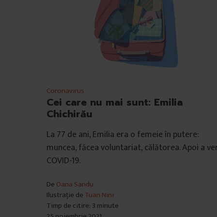
â
n
t
u
l
u
i
Coronavirus
Cei care nu mai sunt: Emilia
Chichirău
La 77 de ani, Emilia era o femeie în putere:
muncea, făcea voluntariat, călătorea. Apoi a ve
COVID-19.
De
Oana Sandu
Ilustrație de
Tuan Nini
Timp de citire: 3 minute
25 noiembrie 2021