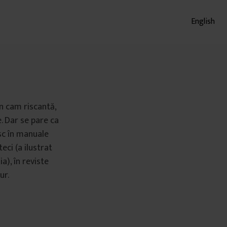
English
in cam riscantă,
. Dar se pare ca
esc în manuale
teci (a ilustrat
a), în reviste
ur.