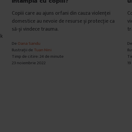
întâmplă cu copiii?
u
Copiii care au ajuns orfani din cauza violenței
Co
domestice au nevoie de resurse și protecție ca
vi
să-și vindece trauma.
tr
ok
De
Oana Sandu
D
Ilustrații de
Tuan Nini
Il
Timp de citire: 24 de minute
Ti
23 noiembrie 2022
19