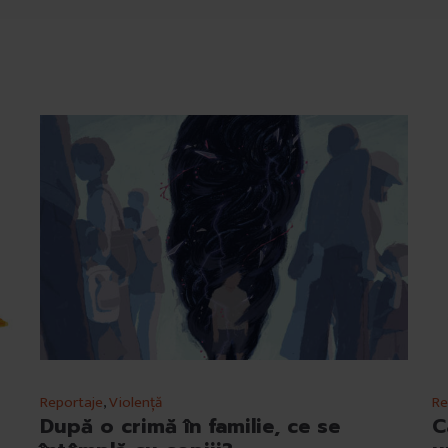
Reportaje
,
Violență
Re
După o crimă în familie, ce se
C