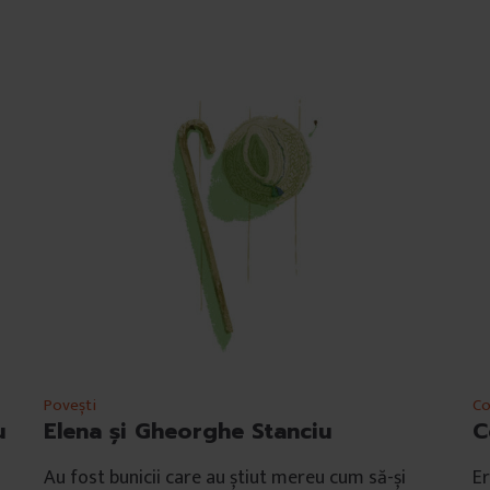
Povești
Co
u
Elena și Gheorghe Stanciu
C
Au fost bunicii care au știut mereu cum să-și
Er