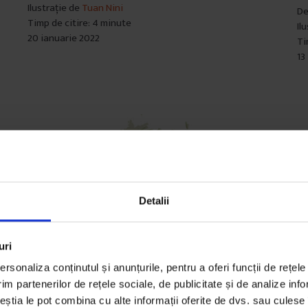
Ilustrație de
Tuan Nini
D
Timp de citire: 4 minute
Il
20 ianuarie 2022
Ti
13
Detalii
uri
rsonaliza conținutul și anunțurile, pentru a oferi funcții de rețele
im partenerilor de rețele sociale, de publicitate și de analize info
ceștia le pot combina cu alte informații oferite de dvs. sau culese î