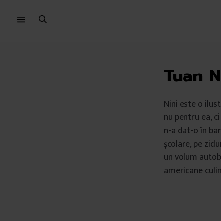
Sari
Sari
la
la
meniu
conținut
Tuan N
Nini este o ilu
nu pentru ea, c
n-a dat-o în bar
școlare, pe zidur
un volum autobi
americane culin