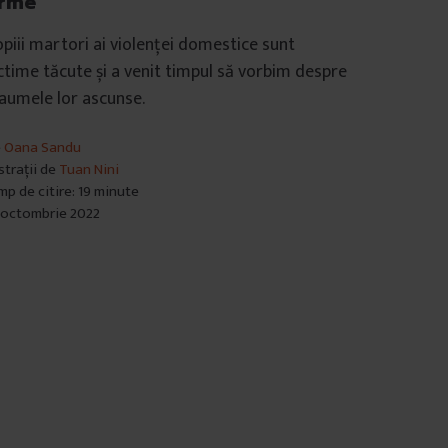
rme
piii martori ai violenței domestice sunt
ctime tăcute și a venit timpul să vorbim despre
aumele lor ascunse.
e
Oana Sandu
ustrații de
Tuan Nini
mp de citire: 19 minute
 octombrie 2022