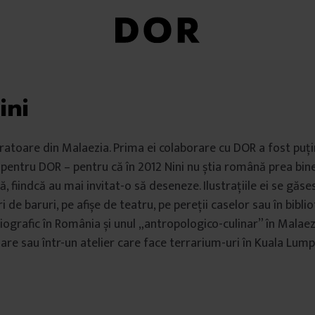
ini
stratoare din Malaezia. Prima ei colaborare cu DOR a fost puț
i pentru DOR – pentru că în 2012 Nini nu știa română prea bine
ă, fiindcă au mai invitat-o să deseneze. Ilustrațiile ei se găs
i de baruri, pe afișe de teatru, pe pereții caselor sau în biblio
ografic în România și unul „antropologico-culinar” în Malaezi
are sau într-un atelier care face terrarium-uri în Kuala Lump