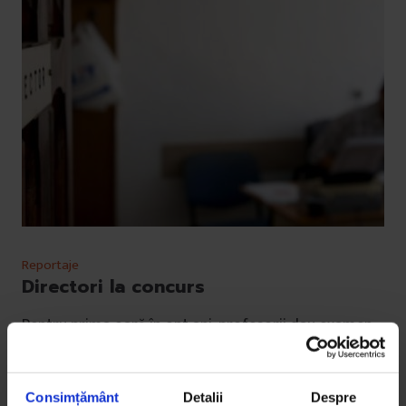
Reportaje
Directori la concurs
Pentru prima oară în opt ani, profesorii dau examen
pentru a conduce școlile, un concurs care ar trebui să
înlăture suspiciunile de numiri politice.
Consimțământ
Detalii
Despre