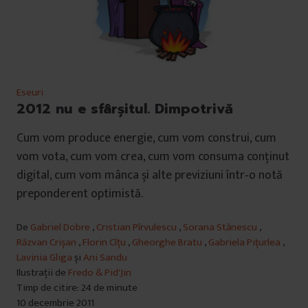
Eseuri
2012 nu e sfârșitul. Dimpotrivă
Cum vom produce energie, cum vom construi, cum
vom vota, cum vom crea, cum vom consuma conținut
digital, cum vom mânca și alte previziuni într‑o notă
preponderent optimistă.
De
Gabriel Dobre
,
Cristian Pîrvulescu
,
Sorana Stănescu
,
Răzvan Crișan
,
Florin Cîțu
,
Gheorghe Bratu
,
Gabriela Pițurlea
,
Lavinia Gliga
și
Ani Sandu
Ilustrații de
Fredo & Pid'Jin
Timp de citire: 24 de minute
10 decembrie 2011