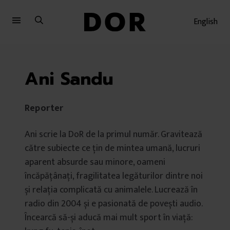
Sari
Sari
la
la
English
meniu
conținut
Ani Sandu
Reporter
Ani scrie la DoR de la primul număr. Gravitează
către subiecte ce țin de mintea umană, lucruri
aparent absurde sau minore, oameni
încăpățânați, fragilitatea legăturilor dintre noi
și relația complicată cu animalele. Lucrează în
radio din 2004 și e pasionată de povești audio.
Încearcă să-și aducă mai mult sport în viață: