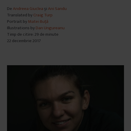
De
Andreea Giuclea
și
Ani Sandu
Translated by
Craig Turp
Portrait by
Matei Buță
Illustrations by
Dan Ungureanu
Timp de citire: 29 de minute
22 decembrie 2017