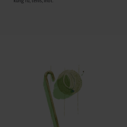
kung fu, tenis, înot.