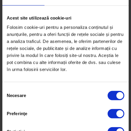
De
Ani Sandu
Fotografie de
Octavian Coman
Timp de citire: 12 minute
Acest site utilizează cookie-uri
12 octombrie 2016
Folosim cookie-uri pentru a personaliza conținutul și
anunțurile, pentru a oferi funcții de rețele sociale și pentru
a analiza traficul. De asemenea, le oferim partenerilor de
rețele sociale, de publicitate și de analize informații cu
privire la modul în care folosiți site-ul nostru. Aceștia le
pot combina cu alte informații oferite de dvs. sau culese
în urma folosirii serviciilor lor.
S
Necesare
e
l
e
Preferinţe
c
ț