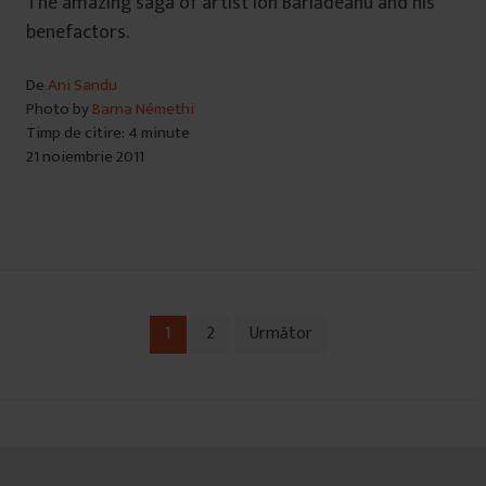
The amazing saga of artist Ion Bârlădeanu and his
benefactors.
De
Ani Sandu
Photo by
Barna Némethi
Timp de citire: 4 minute
21 noiembrie 2011
1
2
Următor
Navigare
în
articole