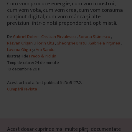
Cum vom produce energie, cum vom construi,
cum vom vota, cum vom crea, cum vom consuma
conținut digital, cum vom mânca și alte
previziuni într‑o notă preponderent optimistă.
De
Gabriel Dobre
,
Cristian Pîrvulescu
,
Sorana Stănescu
,
Răzvan Crișan
,
Florin Cîțu
,
Gheorghe Bratu
,
Gabriela Pițurlea
,
Lavinia Gliga
și
Ani Sandu
Ilustrații de
Fredo & Pid'Jin
Timp de citire: 24 de minute
10 decembrie 2011
Acest articol a fost publicat în DoR #7.2.
Cumpără revista
Acest dosar cuprinde mai multe părți documentate