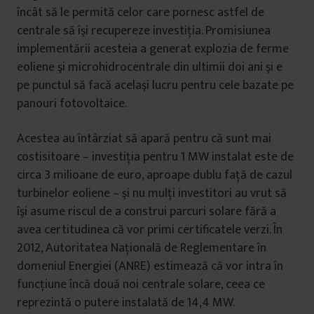
încât să le permită celor care pornesc astfel de
centrale să îşi recupereze investiţia. Promisiunea
implementării acesteia a generat explozia de ferme
eoliene şi microhidrocentrale din ultimii doi ani şi e
pe punctul să facă acelaşi lucru pentru cele bazate pe
panouri fotovoltaice.
Acestea au întârziat să apară pentru că sunt mai
costisitoare – investiţia pentru 1 MW instalat este de
circa 3 milioane de euro, aproape dublu faţă de cazul
turbinelor eoliene – şi nu mulţi investitori au vrut să
îşi asume riscul de a construi parcuri solare fără a
avea certitudinea că vor primi certificatele verzi. În
2012, Autoritatea Naţională de Reglementare în
domeniul Energiei (ANRE) estimează că vor intra în
funcţiune încă două noi centrale solare, ceea ce
reprezintă o putere instalată de 14,4 MW.