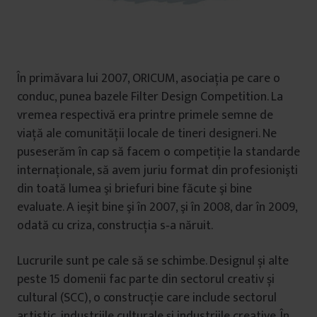
În primăvara lui 2007, ORICUM, asociaţia pe care o
conduc, punea bazele Filter Design Competition. La
vremea respectivă era printre primele semne de
viață ale comunității locale de tineri designeri. Ne
puseserăm în cap să facem o competiție la standarde
internaționale, să avem juriu format din profesionişti
din toată lumea şi briefuri bine făcute şi bine
evaluate. A ieşit bine şi în 2007, şi în 2008, dar în 2009,
odată cu criza, construcţia s‑a năruit.
Lucrurile sunt pe cale să se schimbe. Designul și alte
peste 15 domenii fac parte din sectorul creativ și
cultural (SCC), o construcţie care include sectorul
artistic, industriile culturale şi industriile creative. În