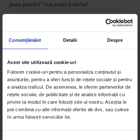
„bune practici” mai poate fi vorba?
Aceste iniţiative pun în evidenţă o tactică electorală
menită să zăpăcească şi mai mult electoratul român.
Comasarea alegerilor a fost experimentată deja în
Consimțământ
Detalii
Despre
Bulgaria vecină la recentele alegeri
localo‑prezidenţiale şi a dat câştig de cauză
partidului aflat la guvernare. Totuși, iregularităţile
Acest site utilizează cookie-uri
masive înregistrate nu au trezit nicio reacţie din
Folosim cookie-uri pentru a personaliza conținutul și
partea instituţiilor europene sau internaţionale. Ce
anunțurile, pentru a oferi funcții de rețele sociale și pentru
dacă alegătorii nu vor mai putea distinge între local
a analiza traficul. De asemenea, le oferim partenerilor de
şi naţional? Ce dacă vor avea de votat şase, ori chiar
rețele sociale, de publicitate și de analize informații cu
şapte buletine de vot (în eventualitatea vreunei liste
privire la modul în care folosiți site-ul nostru. Aceștia le
de compensare votate aparte)? Scopul scuză
pot combina cu alte informații oferite de dvs. sau culese
mijloacele, mai ales dacă scopul este doar câştigarea
în urma folosirii serviciilor lor.
alegerilor cu orice preţ, chiar şi al uciderii
democraţiei.
S