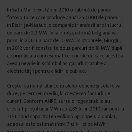
În Satu Mare există din 2010 o fabrică de panouri
fotovoltaice care produce anual 250.000 de panouri;
în Bistriţa‑Năsăud, o companie irlandeză are în lucru
un parc de 2,2 MW; în Ialomiţa, o firmă belgiană va
porni în 2012 un parc de 10 MW; în Izvoarele, Giurgiu,
în 2012 vor fi construite două parcuri de 18 MW, după
ce primăria a concesionat terenurile de care acestea
aveau nevoie în schimbul asigurării gratuite a
electricităţii pentru clădirile publice.
Creşterea numărului centralelor eoliene şi solare va
duce, pe termen mediu, la creşterea facturii de
curent. Conform ANRE, sursele regenerabile au
crescut preţul unui MWh cu 2,85 lei în 2010, iar pentru
2011, când capacitatea eoliană aproape s‑a dublat,
adaosul este estimat între 7 şi 14 lei pe MWh.