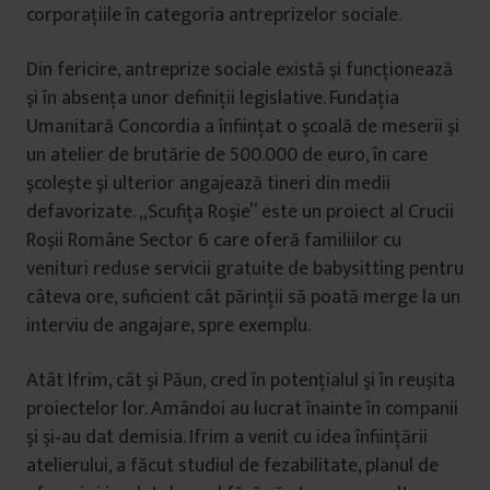
corporaţiile în categoria antreprizelor sociale.
Din fericire, antreprize sociale există şi funcţionează
şi în absenţa unor definiţii legislative. Fundaţia
Umanitară Concordia a înfiinţat o şcoală de meserii şi
un atelier de brutărie de 500.000 de euro, în care
şcoleşte şi ulterior angajează tineri din medii
defavorizate. „Scufiţa Roşie” este un proiect al Crucii
Roşii Române Sector 6 care oferă familiilor cu
venituri reduse servicii gratuite de babysitting pentru
câteva ore, suficient cât părinţii să poată merge la un
interviu de angajare, spre exemplu.
Atât Ifrim, cât şi Păun, cred în potenţialul şi în reuşita
proiectelor lor. Amândoi au lucrat înainte în companii
şi şi‑au dat demisia. Ifrim a venit cu idea înfiinţării
atelierului, a făcut studiul de fezabilitate, planul de