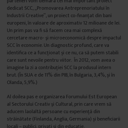
parteneri vom demara cel mai important proiect
dedicat SCC, „Promovarea Antreprenoriatului în
Industrii Creative”, un proiect co‑finanțat din bani
europeni, în valoare de aproximativ 12 milioane de lei.
Un prim pas va fi să facem cea mai complexă
cercetare macro- şi microeconomică despre impactul
SCC în economie. Un diagnostic profund, care va
identifica ce a funcționat și ce nu, ca să putem stabili
care sunt nevoile pentru viitor. În 2012, vom avea o
imagine la zi a contribuției SCC la produsul intern
brut. (În SUA e de 11% din PIB, în Bulgaria, 3,4%, și în
Olanda, 5,9%.)
Al doilea pas e organizarea Forumului Est European
al Sectorului Creativ şi Cultural, prin care vrem să
aducem laolaltă persoane cu experiență din
străinătate (Finlanda, Anglia, Germania) și beneficiarii
locali – publici, privați și din educație.