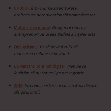
01100111
:
Într‑o lume strâmtorată,
arhitectura neconvenţională­ poate face loc.
Maturizarea modei
:
Designerii tineri, şi
antreprenori. Andreea Bădală a înţeles asta.
Odă grăsimii
:
Ca să devină cultură,
mâncarea trebuie să fie bună.
De vânzare: conținut digital
:
Trebuie să
învăţăm că nu tot ce‑i pe net e gratis.
2012
:
Interviu cu istoricul Lucian Boia despre
sfârşitul lumii.