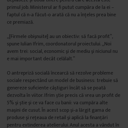
deplaseze şi două tinere pentru care acesta este
primul job. Ministerul ar fi putut cumpăra de la ei –
faptul că n‑a făcut‑o arată că nu a înţeles prea bine
ce premiază.
„[Firmele obişnuite] au un obiectiv: să facă profit”,
spune Iulian Ifrim, coordonatorul proiectului. „Noi
avem trei: social, economic şi de mediu şi niciunul nu
e mai important decât celălalt.”
O antrepriză socială încearcă să rezolve probleme
sociale respectând un model de business: trebuie să
genereze suficiente câştiguri încât să se poată
dezvolta în viitor. Ifrim ştie precis că vrea un profit de
5% şi ştie şi ce va face cu banii: va cumpăra alte
maşini de cusut. În acest scop şi‑a lărgit gama de
produse și reţeaua de retail şi aplică la finanţări
pentru extinderea atelierului. Anul acesta a vândut în