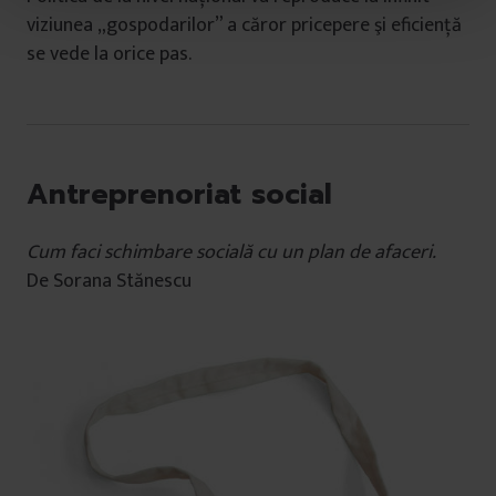
t
viziunea „gospodarilor” a căror pricepere şi eficienţă
u
se vede la orice pas.
l
u
i
Antreprenoriat social
Cum faci schimbare socială cu un plan de afaceri.
De Sorana Stănescu