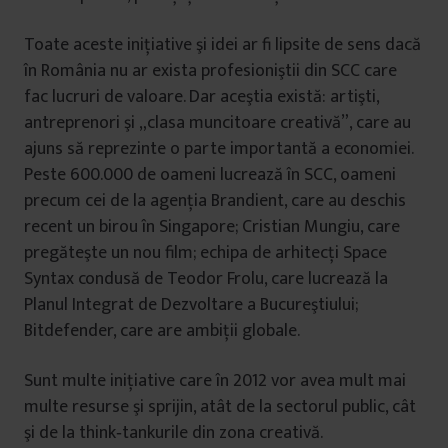
Toate aceste inițiative şi idei ar fi lipsite de sens dacă
în România nu ar exista profesioniştii din SCC care
fac lucruri de valoare. Dar aceştia există: artişti,
antreprenori şi „clasa muncitoare creativă”, care au
ajuns să reprezinte o parte importantă a economiei.
Peste 600.000 de oameni lucrează în SCC, oameni
precum cei de la agenţia Brandient, care au deschis
recent un birou în Singapore; Cristian Mungiu, care
pregăteşte un nou film; echipa de arhitecți Space
Syntax condusă de Teodor Frolu, care lucrează la
Planul Integrat de Dezvoltare a Bucureştiului;
Bitdefender, care are ambiții globale.
Sunt multe iniţiative care în 2012 vor avea mult mai
multe resurse şi sprijin, atât de la sectorul public, cât
şi de la think‑tankurile din zona creativă.