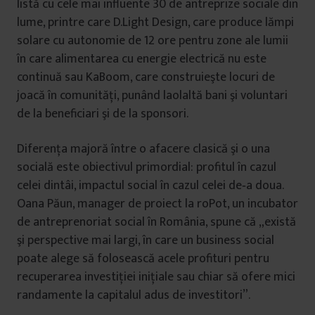
listă cu cele mai influente 30 de antreprize sociale din
lume, printre care D.Light Design, care produce lămpi
solare cu autonomie de 12 ore pentru zone ale lumii
în care alimentarea cu energie electrică nu este
continuă sau KaBoom, care construieşte locuri de
joacă în comunităţi, punând laolaltă bani şi voluntari
de la beneficiari şi de la sponsori.
Diferenţa majoră între o afacere clasică şi o una
socială este obiectivul primordial: profitul în cazul
celei dintâi, impactul social în cazul celei de‑a doua.
Oana Păun, manager de proiect la roPot, un incubator
de antreprenoriat social în România, spune că „există
şi perspective mai largi, în care un business social
poate alege să folosească acele profituri pentru
recuperarea investiţiei iniţiale sau chiar să ofere mici
randamente la capitalul adus de investitori”.