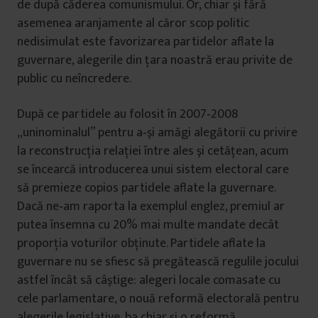
de după căderea comunismului. Or, chiar şi fără
asemenea aranjamente al căror scop politic
nedisimulat este favorizarea partidelor aflate la
guvernare, alegerile din ţara noastră erau privite de
public cu neîncredere.
După ce partidele au folosit în 2007‑2008
„uninominalul” pentru a‑şi amăgi alegătorii cu privire
la reconstrucţia relaţiei între ales şi cetăţean, acum
se încearcă introducerea unui sistem electoral care
să premieze copios partidele aflate la guvernare.
Dacă ne‑am raporta la exemplul englez, premiul ar
putea însemna cu 20% mai multe mandate decât
proporţia voturilor obţinute. Partidele aflate la
guvernare nu se sfiesc să pregătească regulile jocului
astfel încât să câştige: alegeri locale comasate cu
cele parlamentare, o nouă reformă electorală pentru
alegerile legislative, ba chiar şi o reformă