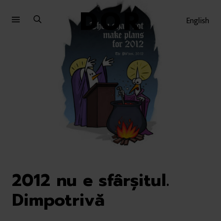
Sari
Sari
la
la
English
meniu
conținut
2012 nu e sfârșitul.
Dimpotrivă