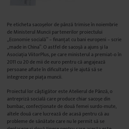
Pe eticheta sacoşelor de pânză trimise în noiembrie
de Ministerul Muncii partenerilor proiectului
„Economie socială” – finanţat cu bani europeni – scrie
„made in China”. O astfel de sacoşă a ajuns şi la
Asociaţia ViitorPlus, pe care ministerul a premiat‑o în
2011 cu 20 de mii de euro pentru că angajează
persoane aflate în dificultate şi le ajută să se
integreze pe piaţa muncii.
Proiectul lor câştigător este Atelierul de Pânză, o
antrepriză socială care produce chiar sacoşe din
bumbac, confecţionate de două femei surdo‑mute,
altele două care lucrează de acasă pentru că au
probleme de sănătate care nu le permit să se