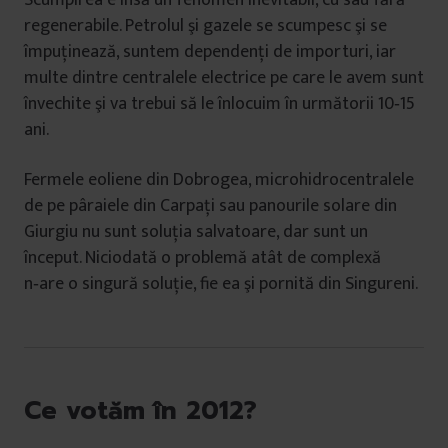
Scumpirea e însă un fenomen inevitabil, cu sau fără
regenerabile. Petrolul şi gazele se scumpesc şi se
împuţinează, suntem dependenţi de importuri, iar
multe dintre centralele electrice pe care le avem sunt
învechite şi va trebui să le înlocuim în următorii 10‑15
ani.
Fermele eoliene din Dobrogea, microhidrocentralele
de pe pâraiele din Carpaţi sau panourile solare din
Giurgiu nu sunt soluţia salvatoare, dar sunt un
început. Niciodată o problemă atât de complexă
n‑are o singură soluţie, fie ea şi pornită din Singureni.
Ce votăm în 2012?