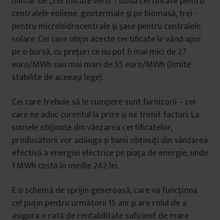
număr de „certificate verzi”: două certificate pentru
centralele eoliene, geotermale şi pe biomasă, trei ­
pentru microhidrocentrale şi şase pentru centralele
solare. Cei care obţin aceste certificate le vând apoi
pe o bursă, cu preţuri ce nu pot fi mai mici de 27
euro/MWh sau mai mari de 55 euro/MWh (limite
stabilite de aceeaşi lege).
Cei care trebuie să le cumpere sunt furnizorii – cei
care ne aduc curentul la prize şi ne trimit facturi. La
sumele obţinute din vânzarea certificatelor,
producătorii vor adăuga şi banii obţinuţi din vânzarea
efectivă a energiei electrice pe piaţa de energie, unde
1 MWh costă în medie 242 lei.
E o schemă de sprijin generoasă, care va funcţiona
cel puţin pentru următorii 15 ani şi are rolul de a
asigura o rată de rentabilitate suficient de mare