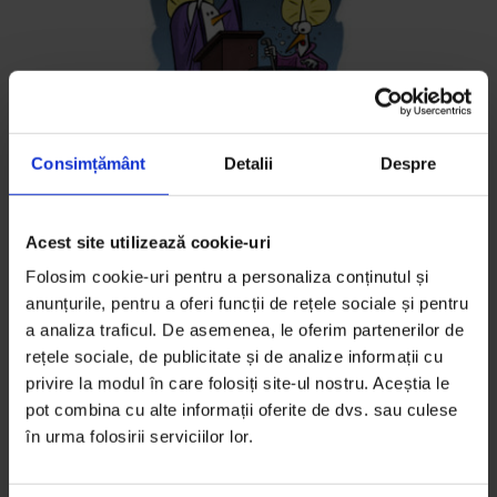
Consimțământ
Detalii
Despre
Eseuri
2012 nu e sfârșitul. Dimpotrivă
Acest site utilizează cookie-uri
Cum vom produce energie, cum vom construi, cum
Folosim cookie-uri pentru a personaliza conținutul și
anunțurile, pentru a oferi funcții de rețele sociale și pentru
vom vota, cum vom crea, cum vom consuma conținut
a analiza traficul. De asemenea, le oferim partenerilor de
digital, cum vom mânca și alte previziuni într‑o notă
rețele sociale, de publicitate și de analize informații cu
preponderent optimistă.
privire la modul în care folosiți site-ul nostru. Aceștia le
pot combina cu alte informații oferite de dvs. sau culese
De
Gabriel Dobre
,
Cristian Pîrvulescu
,
Sorana Stănescu
,
în urma folosirii serviciilor lor.
Răzvan Crișan
,
Florin Cîțu
,
Gheorghe Bratu
,
Gabriela Pițurlea
,
Lavinia Gliga
și
Ani Sandu