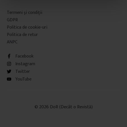
t
Termeni şi condiţii
u
GDPR
l
Politica de cookie-uri
u
Politica de retur
i
ANPC
Facebook
Instagram
Twitter
YouTube
© 2026 DoR (Decât o Revistă)