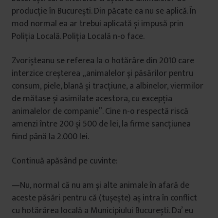
producție în București. Din păcate ea nu se aplică. În
mod normal ea ar trebui aplicată și impusă prin
Poliția Locală. Poliția Locală n-o face.
Zvorișteanu se referea la o hotărâre din 2010 care
interzice creșterea „animalelor și păsărilor pentru
consum, piele, blană și tracțiune, a albinelor, viermilor
de mătase și asimilate acestora, cu excepția
animalelor de companie”. Cine n-o respectă riscă
amenzi între 200 și 500 de lei, la firme sancțiunea
fiind până la 2.000 lei.
Continuă apăsând pe cuvinte:
—Nu, normal că nu am și alte animale în afară de
aceste păsări pentru că (tușește) aș intra în conflict
cu hotărârea locală a Municipiului București. Da’ eu