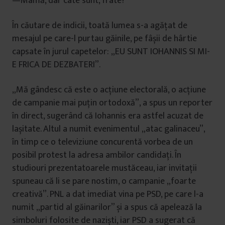
—Mamă, dar câte sunt, frate?
În căutare de indicii, toată lumea s-a agățat de
mesajul pe care-l purtau găinile, pe fâșii de hârtie
capsate în jurul capetelor: „EU SUNT IOHANNIS SI MI-
E FRICA DE DEZBATERI”.
„Mă gândesc că este o acțiune electorală, o acțiune
de campanie mai puțin ortodoxă”, a spus un reporter
în direct, sugerând că Iohannis era astfel acuzat de
lașitate. Altul a numit evenimentul „atac galinaceu”,
în timp ce o televiziune concurentă vorbea de un
posibil protest la adresa ambilor candidați. În
studiouri prezentatoarele mustăceau, iar invitații
spuneau că li se pare nostim, o campanie „foarte
creativă”. PNL a dat imediat vina pe PSD, pe care l-a
numit „partid al găinarilor” și a spus că apelează la
simboluri folosite de naziști, iar PSD a sugerat că