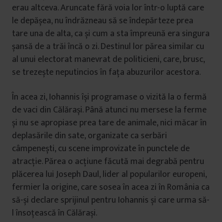
erau altceva. Aruncate fără voia lor într-o luptă care
le depășea, nu îndrăzneau să se îndepărteze prea
tare una de alta, ca și cum a sta împreună era singura
șansă de a trăi încă o zi. Destinul lor părea similar cu
al unui electorat manevrat de politicieni, care, brusc,
se trezește neputincios în fața abuzurilor acestora.
În acea zi, Iohannis își programase o vizită la o fermă
de vaci din Călărași. Până atunci nu mersese la ferme
și nu se apropiase prea tare de animale, nici măcar în
deplasările din sate, organizate ca serbări
câmpenești, cu scene improvizate în punctele de
atracție. Părea o acțiune făcută mai degrabă pentru
plăcerea lui Joseph Daul, lider al popularilor europeni,
fermier la origine, care sosea în acea zi în România ca
să-și declare sprijinul pentru Iohannis și care urma să-
l însoțească în Călărași.