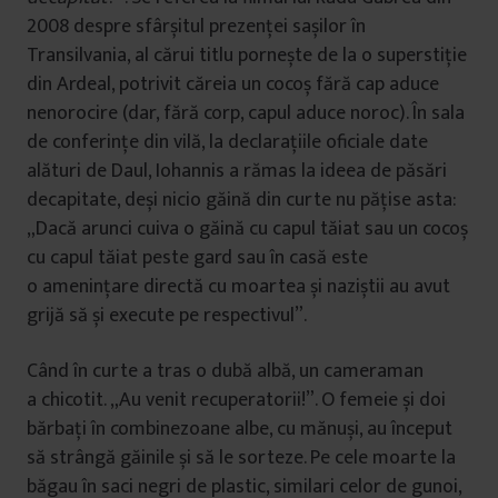
2008 despre sfârșitul prezenței sașilor în
Transilvania, al cărui titlu pornește de la o superstiție
din Ardeal, potrivit căreia un cocoș fără cap aduce
nenorocire (dar, fără corp, capul aduce noroc). În sala
de conferințe din vilă, la declarațiile oficiale date
alături de Daul, Iohannis a rămas la ideea de păsări
decapitate, deși nicio găină din curte nu pățise asta:
„Dacă arunci cuiva o găină cu capul tăiat sau un cocoș
cu capul tăiat peste gard sau în casă este
o amenințare directă cu moartea și naziștii au avut
grijă să și execute pe respectivul”.
Când în curte a tras o dubă albă, un cameraman
a chicotit. „Au venit recuperatorii!”. O femeie și doi
bărbați în combinezoane albe, cu mănuși, au început
să strângă găinile și să le sorteze. Pe cele moarte la
băgau în saci negri de plastic, similari celor de gunoi,