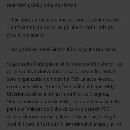
Mai târziu, Ghiță adăuga râzând:
—Păi, dacă au făcut ăia mișto – tineret, mândria țării
– au făcut mișto de voi cu găinile și l-ați trimis pe
ăsta la emisiune!
—Da, pe bune, nene! Sinistru!, i-a răspuns Moisescu.
Sugestia lui Ghiță părea să fie că în spatele afacerii cu
găini s-a aflat cineva tânăr, așa că m-am îndreptat
spre organizația de tineret a PSD. La acea vreme,
o conducea Mihai Sturzu, fost solist al trupei Hi-Q.
Ulterior, după ce a intrat în conflict cu Dragnea,
Sturzu a demisionat din PSD și și-a găsit locul în PRU,
partidul înființat de Ghiță după ce a părăsit PSD.
Acuzat de corupție și spălare de bani, Ghiță a fugit
apoi din țară, a fost dat în urmărire în Europa și prins