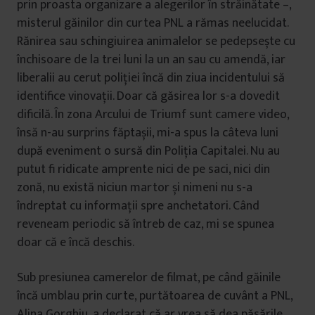
prin proasta organizare a alegerilor în străinătate –,
misterul găinilor din curtea PNL a rămas neelucidat.
Rănirea sau schingiuirea animalelor se pedepsește cu
închisoare de la trei luni la un an sau cu amendă, iar
liberalii au cerut poliției încă din ziua incidentului să
identifice vinovații. Doar că găsirea lor s-a dovedit
dificilă. În zona Arcului de Triumf sunt camere video,
însă n-au surprins făptașii, mi-a spus la câteva luni
după eveniment o sursă din Poliția Capitalei. Nu au
putut fi ridicate amprente nici de pe saci, nici din
zonă, nu există niciun martor și nimeni nu s-a
îndreptat cu informații spre anchetatori. Când
reveneam periodic să întreb de caz, mi se spunea
doar că e încă deschis.
Sub presiunea camerelor de filmat, pe când găinile
încă umblau prin curte, purtătoarea de cuvânt a PNL,
Alina Gorghiu, a declarat că ar vrea să dea păsările,