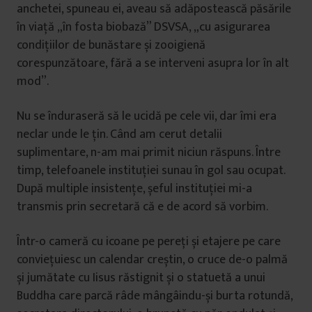
anchetei, spuneau ei, aveau să adăpostească păsările
în viață „în fosta biobază” DSVSA, „cu asigurarea
condițiilor de bunăstare și zooigienă
corespunzătoare, fără a se interveni asupra lor în alt
mod”.
Nu se înduraseră să le ucidă pe cele vii, dar îmi era
neclar unde le țin. Când am cerut detalii
suplimentare, n-am mai primit niciun răspuns. Între
timp, telefoanele instituției sunau în gol sau ocupat.
După multiple insistențe, șeful instituției mi-a
transmis prin secretară că e de acord să vorbim.
Într-o cameră cu icoane pe pereți și etajere pe care
conviețuiesc un calendar creștin, o cruce de-o palmă
și jumătate cu Iisus răstignit și o statuetă a unui
Buddha care parcă râde mângâindu-și burta rotundă,