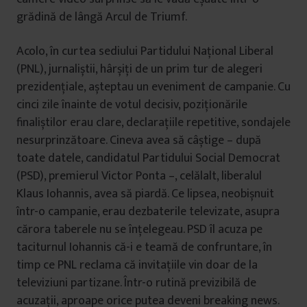
grădină de lângă Arcul de Triumf.
Acolo, în curtea sediului Partidului Național Liberal
(PNL), jurnaliștii, hârșiți de un prim tur de alegeri
prezidențiale, așteptau un eveniment de campanie. Cu
cinci zile înainte de votul decisiv, poziționările
finaliștilor erau clare, declarațiile repetitive, sondajele
nesurprinzătoare. Cineva avea să câștige – după
toate datele, candidatul Partidului Social Democrat
(PSD), premierul Victor Ponta –, celălalt, liberalul
Klaus Iohannis, avea să piardă. Ce lipsea, neobișnuit
într-o campanie, erau dezbaterile televizate, asupra
cărora taberele nu se înțelegeau. PSD îl acuza pe
taciturnul Iohannis că-i e teamă de confruntare, în
timp ce PNL reclama că invitațiile vin doar de la
televiziuni partizane. Într-o rutină previzibilă de
acuzații, aproape orice putea deveni breaking news.