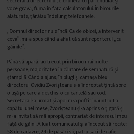
secretara directorului, o brunetă cu păr ondulat și
voce gravă, fuma în fața calculatorului. În birourile
alăturate, țârâiau îndelung telefoanele.
„Domnul director nu e încă. Ca de obicei, a intervenit
ceva”, mi-a spus când a aflat că sunt reporterul „cu
găinile”.
Până să apară, au trecut prin birou mai multe
persoane, majoritatea în căutare de semnătură și
ștampilă. Când a ajuns, în blugi și cămașă bleu,
directorul Ovidiu Zvorișteanu s-a îndreptat țintă spre
o ușă pe care a deschis-o cu cartelă sau cod.
Secretara l-a urmat și apoi m-a poftit înăuntru. La
capătul unei mese, Zvorișteanu și-a aprins o țigară și
m-a invitat să mă apropii, contrariat de interesul meu
față de găini. A luat comunicatul și a început să recite:
58 de cadavre, 29 de păsări vii, patru saci de rafie.