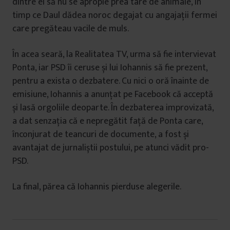
dintre ei să nu se apropie prea tare de animale, în
timp ce Daul dădea noroc degajat cu angajații fermei
care pregăteau vacile de muls.
În acea seară, la Realitatea TV, urma să fie intervievat
Ponta, iar PSD îi ceruse și lui Iohannis să fie prezent,
pentru a exista o dezbatere. Cu nici o oră înainte de
emisiune, Iohannis a anunțat pe Facebook că acceptă
și lasă orgoliile deoparte. În dezbaterea improvizată,
a dat senzația că e nepregătit față de Ponta care,
înconjurat de teancuri de documente, a fost și
avantajat de jurnaliștii postului, pe atunci vădit pro-
PSD.
La final, părea că Iohannis pierduse alegerile.