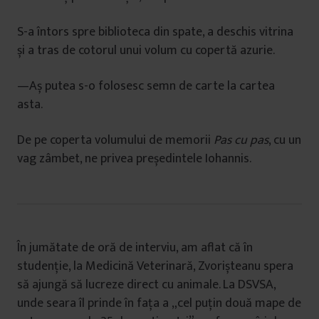
S-a întors spre biblioteca din spate, a deschis vitrina
și a tras de cotorul unui volum cu copertă azurie.
—Aș putea s-o folosesc semn de carte la cartea
asta.
De pe coperta volumului de memorii
Pas cu pas
, cu un
vag zâmbet, ne privea președintele Iohannis.
În jumătate de oră de interviu, am aflat că în
studenție, la Medicină Veterinară, Zvorișteanu spera
să ajungă să lucreze direct cu animale. La DSVSA,
unde seara îl prinde în fața a „cel puțin două mape de