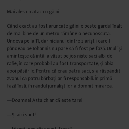
Mai ales un atac cu găini.
Când exact au fost aruncate găinile peste gardul înalt
de mai bine de un metru rămâne o necunoscută.
Undeva pe la 11, dar niciunul dintre ziariștii care-l
pândeau pe Iohannis nu pare să fi fost pe fază. Unul își
amintește că întâi a văzut pe jos niște saci albi de
rafie, în care probabil au fost transportate, și abia
apoi păsările. Pentru că erau patru saci, s-a răspândit
zvonul că patru bărbați ar fi responsabili. În primă
fază însă, în rândul jurnaliștilor a domnit mirarea.
—Doamne! Asta chiar că este tare!
—Și aici sunt!