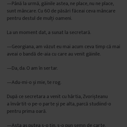
—Până la urmă, găinile astea, ne place, nu ne place,
sunt mâncare. Cu 60 de păsări făceai ceva mâncare
pentru destul de mulți oameni.
La un moment dat, a sunat la secretară.
—Georgiana, am văzut eu mai acum ceva timp că mai
aveai o bandă de-aia cu care au venit găinile.
—Da, da. O am în sertar.
—Adu-mi-o și mie, te rog.
După ce secretara a venit cu hârtia, Zvorișteanu
a învârtit-o pe-o parte și pe alta, parcă studiind-o
pentru prima oară.
—Asta aș putea s-o țin, s-o pun semn de carte.