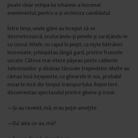
poate chiar echipa lui Iohannis a înscenat
evenimentul, pentru a-și victimiza candidatul.
Între timp, unele găini au început să se
dezmeticească, scuturându-și penele și curățându-le
cu ciocul. Altele, cu capul în piept, ca niște bătrânici
încovoiate, șchiopătau lângă gard, printre frunzele
uscate. Câteva mai viteze pășeau peste cablurile
televiziunilor și dădeau târcoale trepiedelor. Multe au
rămas însă înțepenite, cu ghearele în sus, probabil
moarte încă din timpul transportului. Reporterii
documentau spectacolul printre glume și ironii.
—Și-au revenit, mă, erau puțin amețite.
—Da’ alea ce-au, mă?