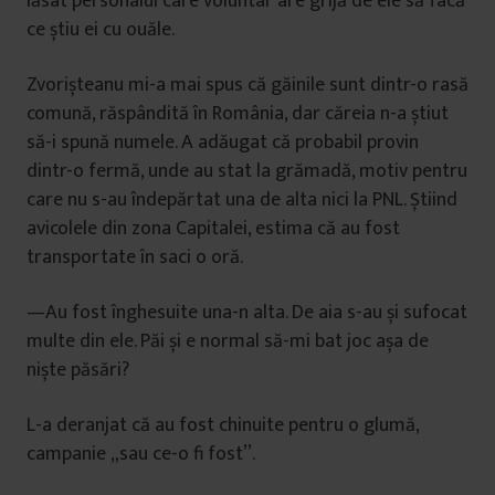
lăsat personalul care voluntar are grijă de ele să facă
ce știu ei cu ouăle.
Zvorișteanu mi-a mai spus că găinile sunt dintr-o rasă
comună, răspândită în România, dar căreia n-a știut
să-i spună numele. A adăugat că probabil provin
dintr-o fermă, unde au stat la grămadă, motiv pentru
care nu s-au îndepărtat una de alta nici la PNL. Știind
avicolele din zona Capitalei, estima că au fost
transportate în saci o oră.
—Au fost înghesuite una-n alta. De aia s-au și sufocat
multe din ele. Păi și e normal să-mi bat joc așa de
niște păsări?
L-a deranjat că au fost chinuite pentru o glumă,
campanie „sau ce-o fi fost”.