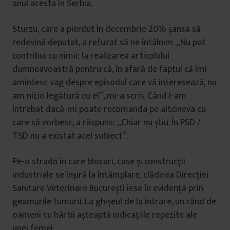
anul acesta în Serbia.
Sturzu, care a pierdut în decembrie 2016 șansa să
redevină deputat, a refuzat să ne întâlnim. „Nu pot
contribui cu nimic la realizarea articolului
dumneavoastră pentru că, în afară de faptul că îmi
amintesc vag despre episodul care vă interesează, nu
am nicio legătură cu el”, mi-a scris. Când l-am
întrebat dacă-mi poate recomanda pe altcineva cu
care să vorbesc, a răspuns: „Chiar nu știu. În PSD /
TSD nu a existat acel subiect”.
Pe-o stradă în care blocuri, case și construcții
industriale se înșiră la întâmplare, clădirea Direcției
Sanitare Veterinare București iese în evidență prin
geamurile fumurii. La ghișeul de la intrare, un rând de
oameni cu hârtii așteaptă indicațiile repezite ale
unei femei.