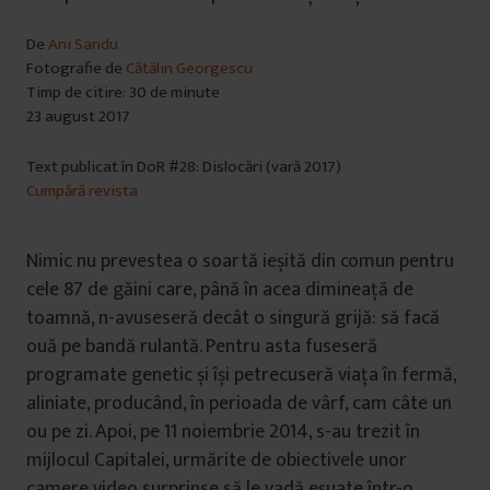
De
Ani Sandu
Fotografie de
Cătălin Georgescu
Timp de citire: 30 de minute
23 august 2017
Text publicat în DoR #28: Dislocări (vară 2017)
Cumpără revista
Nimic nu prevestea o soartă ieșită din comun pentru
cele 87 de găini care, până în acea dimineață de
toamnă, n-avuseseră decât o singură grijă: să facă
ouă pe bandă rulantă. Pentru asta fuseseră
programate genetic și își petrecuseră viața în fermă,
aliniate, producând, în perioada de vârf, cam câte un
ou pe zi. Apoi, pe 11 noiembrie 2014, s-au trezit în
mijlocul Capitalei, urmărite de obiectivele unor
camere video surprinse să le vadă eșuate într-o