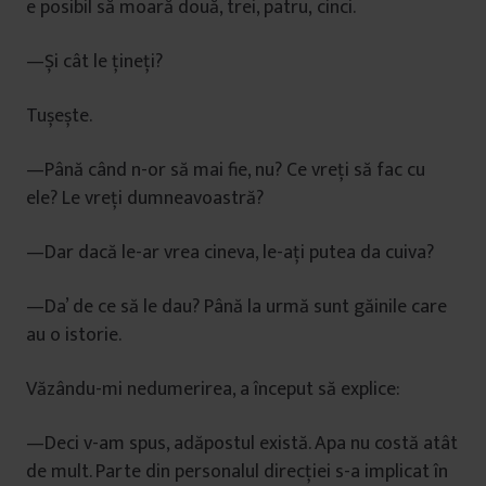
e posibil să moară două, trei, patru, cinci.
—Și cât le țineți?
Tușește.
—Până când n-or să mai fie, nu? Ce vreți să fac cu
ele? Le vreți dumneavoastră?
—Dar dacă le-ar vrea cineva, le-ați putea da cuiva?
—Da’ de ce să le dau? Până la urmă sunt găinile care
au o istorie.
Văzându-mi nedumerirea, a început să explice:
—Deci v-am spus, adăpostul există. Apa nu costă atât
de mult. Parte din personalul direcției s-a implicat în