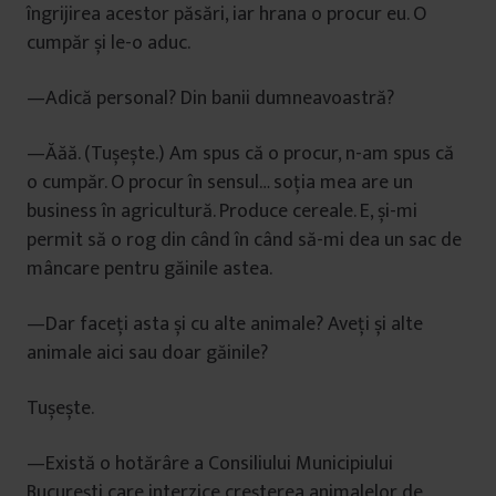
îngrijirea acestor păsări, iar hrana o procur eu. O
cumpăr și le-o aduc.
—Adică personal? Din banii dumneavoastră?
—Ăăă. (Tușește.) Am spus că o procur, n-am spus că
o cumpăr. O procur în sensul… soția mea are un
business în agricultură. Produce cereale. E, și-mi
permit să o rog din când în când să-mi dea un sac de
mâncare pentru găinile astea.
—Dar faceți asta și cu alte animale? Aveți și alte
animale aici sau doar găinile?
Tușește.
—Există o hotărâre a Consiliului Municipiului
București care interzice creșterea animalelor de