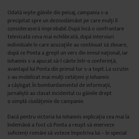
Odată ieșite găinile din peisaj, campania s-a
precipitat spre un deznodământ pe care mulți îl
consideraseră improbabil. După încă o confruntare
televizată ceva mai echilibrată, după interviuri
individuale în care acuzațiile au continuat să zboare,
după ce Ponta a greșit un vers din imnul național, iar
Iohannis s-a apucat să-l cânte într-o conferință,
avantajul lui Ponta din primul tur s-a topit. La scrutin
s-au mobilizat mai mulți cetățeni și Iohannis
a câștigat. În bombardamentul de informații,
jurnaliștii au clasat incidentul cu găinile drept
o simplă ciudățenie de campanie.
Dacă pentru victoria lui Iohannis explicația cea mai la
îndemână a fost că Ponta a reușit să enerveze
suficienți români să voteze împotriva lui – în special