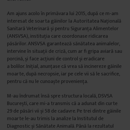
Am ajuns acolo în primăvara lui 2015, după ce m-am
interesat de soarta găinilor la Autoritatea Națională
Sanitară Veterinară și pentru Siguranța Alimentelor
(ANSVSA), instituția care coordonase ridicarea
păsărilor. ANSVSA garantează sănătatea animalelor,
intervine în situații de criză, cum ar fi gripa aviară sau
porcină, și face acțiuni de control și eradicare
a bolilor. Inițial, anunțase că vrea să incinereze găinile
moarte, după necropsie, iar pe cele vii să le sacrifice,
pentru că nu le cunoaște proveniența.
M-au îndrumat însă spre structura locală, DSVSA
București, care mi-a transmis că a adunat din curte
29 de păsări vii și 58 de cadavre. Pe trei dintre găinile
moarte le-au trimis la analize la Institutul de
Diagnostic și Sănătate Animală. Până la rezultatul