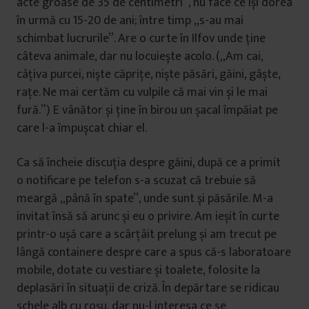
acte groase de 35 de centimetri”, nu face ce își dorea
în urmă cu 15-20 de ani; între timp „s-au mai
schimbat lucrurile”. Are o curte în Ilfov unde ține
câteva animale, dar nu locuiește acolo. („Am cai,
câțiva purcei, niște căprițe, niște păsări, găini, gâște,
rațe. Ne mai certăm cu vulpile că mai vin și le mai
fură.”) E vânător și ține în birou un șacal împăiat pe
care l-a împușcat chiar el.
Ca să încheie discuția despre găini, după ce a primit
o notificare pe telefon s-a scuzat că trebuie să
meargă „până în spate”, unde sunt și păsările. M-a
invitat însă să arunc și eu o privire. Am ieșit în curte
printr-o ușă care a scârțâit prelung și am trecut pe
lângă containere despre care a spus că-s laboratoare
mobile, dotate cu vestiare și toalete, folosite la
deplasări în situații de criză. În depărtare se ridicau
schele alb cu roșu, dar nu-l interesa ce se