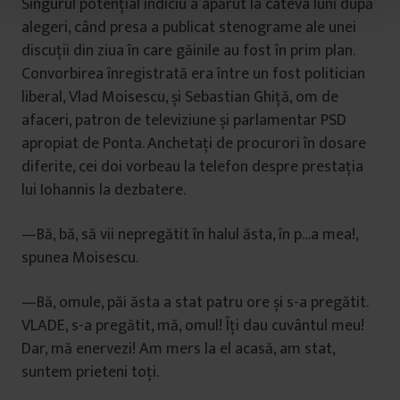
Singurul potențial indiciu a apărut la câteva luni după
t
alegeri, când presa a publicat stenograme ale unei
u
discuții din ziua în care găinile au fost în prim plan.
l
u
Convorbirea înregistrată era între un fost politician
i
liberal, Vlad Moisescu, și Sebastian Ghiță, om de
afaceri, patron de televiziune și parlamentar PSD
apropiat de Ponta. Anchetați de procurori în dosare
diferite, cei doi vorbeau la telefon despre prestația
lui Iohannis la dezbatere.
—Bă, bă, să vii nepregătit în halul ăsta, în p…a mea!,
spunea Moisescu.
—Bă, omule, păi ăsta a stat patru ore și s-a pregătit.
VLADE, s-a pregătit, mă, omul! Îți dau cuvântul meu!
Dar, mă enervezi! Am mers la el acasă, am stat,
suntem prieteni toți.