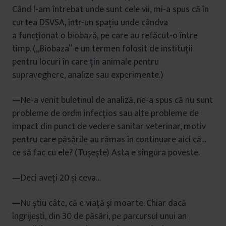
Când l-am întrebat unde sunt cele vii, mi-a spus că în
curtea DSVSA, într-un spațiu unde cândva
a funcționat o biobază, pe care au refăcut-o între
timp. („Biobaza” e un termen folosit de instituții
pentru locuri în care țin animale pentru
supraveghere, analize sau experimente.)
—Ne-a venit buletinul de analiză, ne-a spus că nu sunt
probleme de ordin infecțios sau alte probleme de
impact din punct de vedere sanitar veterinar, motiv
pentru care păsările au rămas în continuare aici că…
ce să fac cu ele? (Tușește) Asta e singura poveste.
—Deci aveți 20 și ceva…
—Nu știu câte, că e viață și moarte. Chiar dacă
îngrijești, din 30 de păsări, pe parcursul unui an