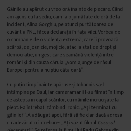
Găinile au apărut cu vreo oră înainte de plecare. Când
am ajuns eu la sediu, cam la o jumătate de oră de la
incident, Alina Gorghiu, pe atunci purtătoarea de
cuvânt a PNL, făcea declarații în fața vilei. Vorbea de
o campanie de o violență extremă, care îi provoacă
scârbă, de josnicie, mojicie, atac la stat de drept și
democrație, un gest care seamănă violență între
români și din cauza căruia „vom ajunge de râsul
Europei pentru a nu știu câta oară”.
Cu puțin timp înainte apăruse și Iohannis să-l
întâmpine pe Daul, iar cameramanii l-au filmat în timp
ce aștepta în capul scărilor, cu mâinile încrucișate la
piept. I-a întrebat, zâmbind ironic: „Ați terminat cu
găinile?”. A adăugat apoi, fără să fie clar dacă adresa
cu adevărat o întrebare: „Ați văzut filmul
Cocoșul
decapitat
?”. Se referea la filmul lui Radu Gabrea din