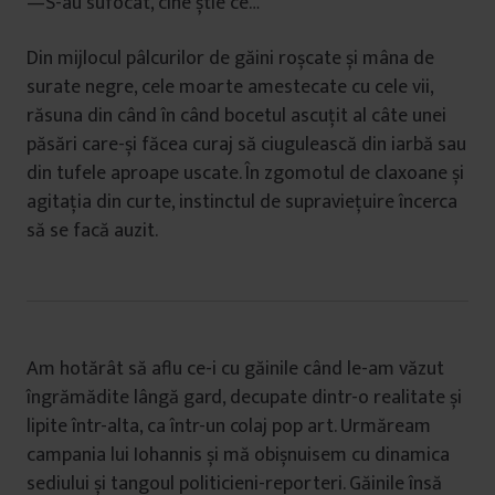
—S-au sufocat, cine știe ce…
Din mijlocul pâlcurilor de găini roșcate și mâna de
surate negre, cele moarte amestecate cu cele vii,
răsuna din când în când bocetul ascuțit al câte unei
păsări care-și făcea curaj să ciugulească din iarbă sau
din tufele aproape uscate. În zgomotul de claxoane și
agitația din curte, instinctul de supraviețuire încerca
să se facă auzit.
Am hotărât să aflu ce-i cu găinile când le-am văzut
îngrămădite lângă gard, decupate dintr-o realitate și
lipite într-alta, ca într-un colaj pop art. Urmăream
campania lui Iohannis și mă obișnuisem cu dinamica
sediului și tangoul politicieni-reporteri. Găinile însă