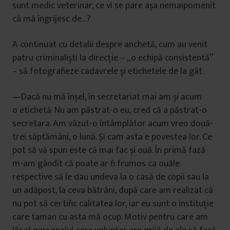
sunt medic veterinar, ce vi se pare așa nemaipomenit
că mă îngrijesc de…?
A continuat cu detalii despre anchetă, cum au venit
patru criminaliști la direcție – „o echipă consistentă”
– să fotografieze cadavrele și etichetele de la gât.
—Dacă nu mă înșel, în secretariat mai am și acum
o etichetă. Nu am păstrat-o eu, cred că a păstrat-o
secretara. Am văzut-o întâmplător acum vreo două-
trei săptămâni, o lună. Și cam asta e povestea lor. Ce
pot să vă spun este că mai fac și ouă. În primă fază
m-am gândit că poate ar fi frumos ca ouăle
respective să le dau undeva la o casă de copii sau la
un adăpost, la ceva bătrâni, după care am realizat că
nu pot să certific calitatea lor, iar eu sunt o instituție
care taman cu asta mă ocup. Motiv pentru care am