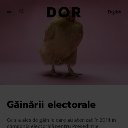
Sari
Sari
la
la
English
meniu
conținut
Găinării electorale
Ce s-a ales de găinile care au aterizat în 2014 în
campania electorală pentru Președinție.