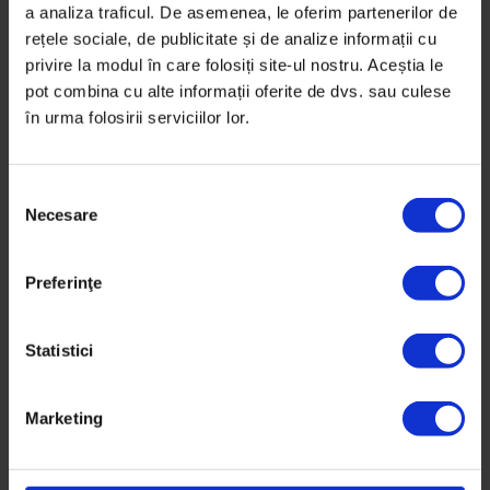
Reportaje
a analiza traficul. De asemenea, le oferim partenerilor de
Case și garduri
rețele sociale, de publicitate și de analize informații cu
privire la modul în care folosiți site-ul nostru. Aceștia le
În căutare de siguranță și control, unii ne mutăm în
pot combina cu alte informații oferite de dvs. sau culese
complexuri rezidențiale izolate.
în urma folosirii serviciilor lor.
De
Andrada Fiscutean
și
Sorina Vasile
Fotografii de
Tudor Prisăcariu
S
Timp de citire: 24 de minute
Necesare
e
17 noiembrie 2017
l
e
Preferinţe
c
ț
i
Statistici
a
c
Marketing
o
n
s