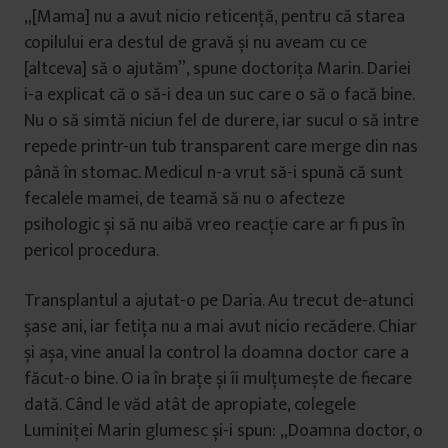
„[Mama] nu a avut nicio reticență, pentru că starea
copilului era destul de gravă și nu aveam cu ce
[altceva] să o ajutăm”, spune doctorița Marin. Dariei
i-a explicat că o să-i dea un suc care o să o facă bine.
Nu o să simtă niciun fel de durere, iar sucul o să intre
repede printr-un tub transparent care merge din nas
până în stomac. Medicul n-a vrut să-i spună că sunt
fecalele mamei, de teamă să nu o afecteze
psihologic și să nu aibă vreo reacție care ar fi pus în
pericol procedura.
Transplantul a ajutat-o pe Daria. Au trecut de-atunci
șase ani, iar fetița nu a mai avut nicio recădere. Chiar
și așa, vine anual la control la doamna doctor care a
făcut-o bine. O ia în brațe și îi mulțumește de fiecare
dată. Când le văd atât de apropiate, colegele
Luminiței Marin glumesc și-i spun: „Doamna doctor, o