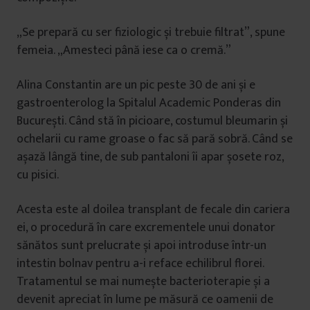
„Se prepară cu ser fiziologic și trebuie filtrat”, spune
femeia. „Amesteci până iese ca o cremă.”
Alina Constantin are un pic peste 30 de ani și e
gastroenterolog la Spitalul Academic Ponderas din
București. Când stă în picioare, costumul bleumarin și
ochelarii cu rame groase o fac să pară sobră. Când se
așază lângă tine, de sub pantaloni îi apar șosete roz,
cu pisici.
Acesta este al doilea transplant de fecale din cariera
ei, o procedură în care excrementele unui donator
sănătos sunt prelucrate și apoi introduse într-un
intestin bolnav pentru a-i reface echilibrul florei.
Tratamentul se mai numește bacterioterapie și a
devenit apreciat în lume pe măsură ce oamenii de