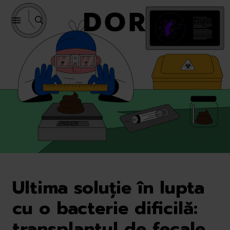
Sari
Sari
la
la
English
meniu
conținut
Ultima soluție în lupta
cu o bacterie dificilă:
transplantul de fecale