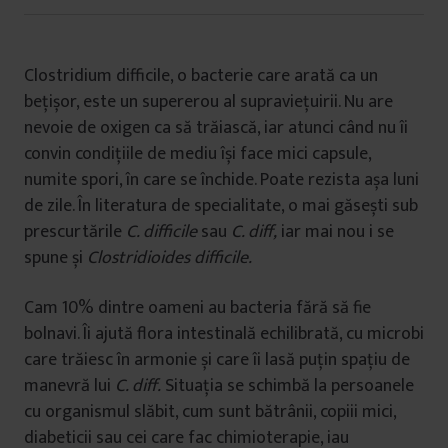
Clostridium difficile, o bacterie care arată ca un
bețișor, este un supererou al supraviețuirii. Nu are
nevoie de oxigen ca să trăiască, iar atunci când nu îi
convin condițiile de mediu își face mici capsule,
numite spori, în care se închide. Poate rezista așa luni
de zile. În literatura de specialitate, o mai găsești sub
prescurtările
C. difficile
sau
C. diff,
iar mai nou i se
spune și
Clostridioides difficile.
Cam 10% dintre oameni au bacteria fără să fie
bolnavi. Îi ajută flora intestinală echilibrată, cu microbi
care trăiesc în armonie și care îi lasă puțin spațiu de
manevră lui
C. diff.
Situația se schimbă la persoanele
cu organismul slăbit, cum sunt bătrânii, copiii mici,
diabeticii sau cei care fac chimioterapie, iau