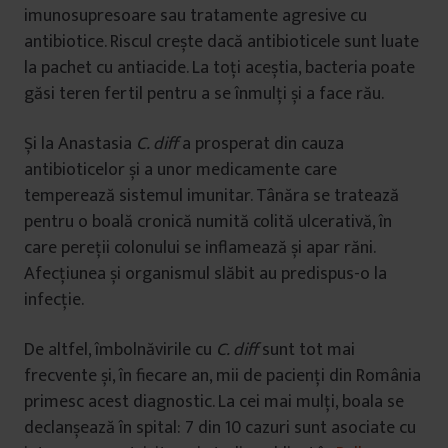
imunosupresoare sau tratamente agresive cu
antibiotice. Riscul crește dacă antibioticele sunt luate
la pachet cu antiacide. La toți aceștia, bacteria poate
găsi teren fertil pentru a se înmulți și a face rău.
Și la Anastasia
C. diff
a prosperat din cauza
antibioticelor și a unor medicamente care
temperează sistemul imunitar. Tânăra se tratează
pentru o boală cronică numită colită ulcerativă, în
care pereții colonului se inflamează și apar răni.
Afecțiunea și organismul slăbit au predispus-o la
infecție.
De altfel, îmbolnăvirile cu
C. diff
sunt tot mai
frecvente și, în fiecare an, mii de pacienți din România
primesc acest diagnostic. La cei mai mulți, boala se
declanșează în spital: 7 din 10 cazuri sunt asociate cu