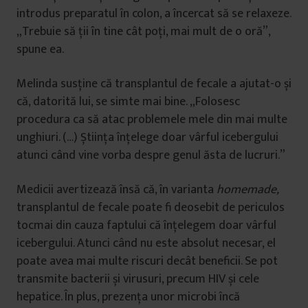
introdus preparatul în colon, a încercat să se relaxeze.
„Trebuie să ții în tine cât poți, mai mult de o oră”,
spune ea.
Melinda susține că transplantul de fecale a ajutat-o și
că, datorită lui, se simte mai bine. „Folosesc
procedura ca să atac problemele mele din mai multe
unghiuri. (…) Știința înțelege doar vârful icebergului
atunci când vine vorba despre genul ăsta de lucruri.”
Medicii avertizează însă că, în varianta
homemade,
transplantul de fecale poate fi deosebit de periculos
tocmai din cauza faptului că înțelegem doar vârful
icebergului. Atunci când nu este absolut necesar, el
poate avea mai multe riscuri decât beneficii. Se pot
transmite bacterii și virusuri, precum HIV și cele
hepatice. În plus, prezența unor microbi încă