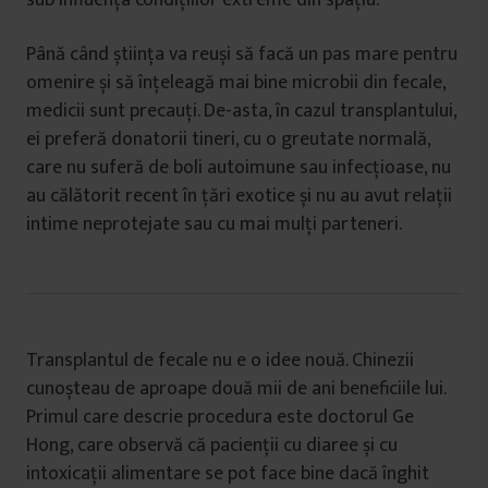
sub influența condițiilor extreme din spațiu.
Până când știința va reuși să facă un pas mare pentru
omenire și să înțeleagă mai bine microbii din fecale,
medicii sunt precauți. De-asta, în cazul transplantului,
ei preferă donatorii tineri, cu o greutate normală,
care nu suferă de boli autoimune sau infecțioase, nu
au călătorit recent în țări exotice și nu au avut relații
intime neprotejate sau cu mai mulți parteneri.
Transplantul de fecale nu e o idee nouă. Chinezii
cunoșteau de aproape două mii de ani beneficiile lui.
Primul care descrie procedura este doctorul Ge
Hong, care observă că pacienții cu diaree și cu
intoxicații alimentare se pot face bine dacă înghit