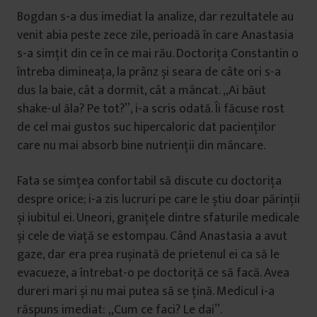
Bogdan s-a dus imediat la analize, dar rezultatele au
venit abia peste zece zile, perioadă în care Anastasia
s-a simțit din ce în ce mai rău. Doctorița Constantin o
întreba dimineața, la prânz și seara de câte ori s-a
dus la baie, cât a dormit, cât a mâncat. „Ai băut
shake-ul ăla? Pe tot?”, i-a scris odată. Îi făcuse rost
de cel mai gustos suc hipercaloric dat pacienților
care nu mai absorb bine nutrienții din mâncare.
Fata se simțea confortabil să discute cu doctorița
despre orice; i-a zis lucruri pe care le știu doar părinții
și iubitul ei. Uneori, granițele dintre sfaturile medicale
și cele de viață se estompau. Când Anastasia a avut
gaze, dar era prea rușinată de prietenul ei ca să le
evacueze, a întrebat-o pe doctoriță ce să facă. Avea
dureri mari și nu mai putea să se țină. Medicul i-a
răspuns imediat: „Cum ce faci? Le dai”.