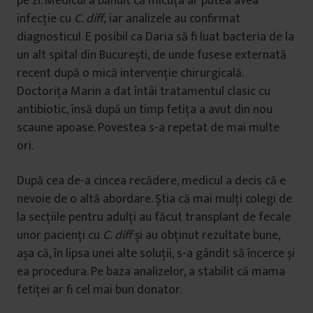
pe zi. Medicul a bănuit că micuța ar putea avea
infecție cu
C. diff,
iar analizele au confirmat
diagnosticul. E posibil ca Daria să fi luat bacteria de la
un alt spital din București, de unde fusese externată
recent după o mică intervenție chirurgicală.
Doctorița Marin a dat întâi tratamentul clasic cu
antibiotic, însă după un timp fetița a avut din nou
scaune apoase. Povestea s-a repetat de mai multe
ori.
După cea de-a cincea recădere, medicul a decis că e
nevoie de o altă abordare. Știa că mai mulți colegi de
la secțiile pentru adulți au făcut transplant de fecale
unor pacienți cu
C. diff
și au obținut rezultate bune,
așa că, în lipsa unei alte soluții, s-a gândit să încerce și
ea procedura. Pe baza analizelor, a stabilit că mama
fetiței ar fi cel mai bun donator.