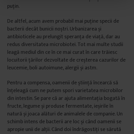
t
puțin.
u
l
De altfel, acum avem probabil mai puține specii de
u
bacterii decât bunicii noștri. Urbanizarea și
i
antibioticele au prelungit speranța de viață, dar au
redus diversitatea microbiotei. Tot mai multe studii
leagă mediul din ce în ce mai curat în care trăiesc
locuitorii țărilor dezvoltate de creșterea cazurilor de
leucemie, boli autoimune, alergii și astm.
Pentru a compensa, oamenii de știință încearcă să
înțeleagă cum ne putem spori varietatea microbilor
din intestin. Se pare că ar ajuta alimentația bogată în
fructe, legume și produse fermentate, ieșirile în
natură și joaca alături de animalele de companie. Un
schimb intens de bacterii are loc și când oamenii se
apropie unii de alții. Când doi îndrăgostiți se sărută