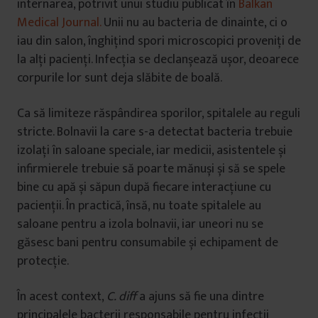
internarea, potrivit unui studiu publicat în
Balkan
Medical Journal.
Unii nu au bacteria de dinainte, ci o
iau din salon, înghițind spori microscopici proveniți de
la alți pacienți. Infecția se declanșează ușor, deoarece
corpurile lor sunt deja slăbite de boală.
Ca să limiteze răspândirea sporilor, spitalele au reguli
stricte. Bolnavii la care s-a detectat bacteria trebuie
izolați în saloane speciale, iar medicii, asistentele și
infirmierele trebuie să poarte mănuși și să se spele
bine cu apă și săpun după fiecare interacțiune cu
pacienții. În practică, însă, nu toate spitalele au
saloane pentru a izola bolnavii, iar uneori nu se
găsesc bani pentru consumabile și echipament de
protecție.
În acest context,
C. diff
a ajuns să fie una dintre
principalele bacterii responsabile pentru infecții