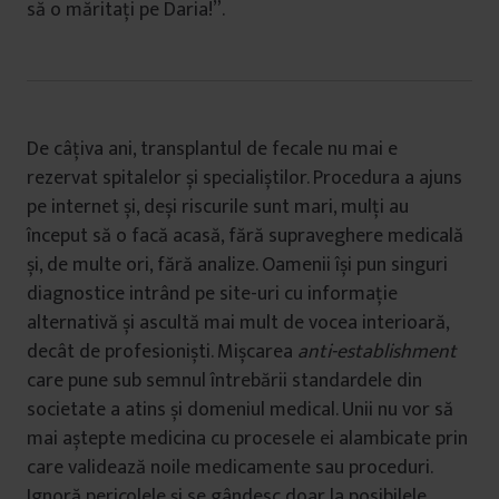
să o măritați pe Daria!”.
De câțiva ani, transplantul de fecale nu mai e
rezervat spitalelor și specialiștilor. Procedura a ajuns
pe internet și, deși riscurile sunt mari, mulți au
început să o facă acasă, fără supraveghere medicală
și, de multe ori, fără analize. Oamenii își pun singuri
diagnostice intrând pe site-uri cu informație
alternativă și ascultă mai mult de vocea interioară,
decât de profesioniști. Mișcarea
anti-establishment
care pune sub semnul întrebării standardele din
societate a atins și domeniul medical. Unii nu vor să
mai aștepte medicina cu procesele ei alambicate prin
care validează noile medicamente sau proceduri.
Ignoră pericolele și se gândesc doar la posibilele