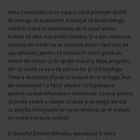
Alina Constantin nu se supără când primește astfel
de mesaje de la pacienți. A învățat că boala merge
mână în mână cu anxietatea, iar în cazul unora
trebuie să aibă mai multă răbdare. Și-a dat seama că
meseria de medic nu se termină atunci când iese pe
ușa spitalului, pentru că bolnavii în stare gravă au
nevoie de sfaturi și de sprijin moral și după program.
Vor să simtă că ea e de partea lor și că îi înțelege.
Tânăra doctoriță știa de la început în ce se bagă. Încă
din rezidențiat i-a făcut plăcere să îngrijească
pacienți cu boli inflamatorii intestinale, tocmai pentru
că poate stabili o relație strânsă și de lungă durată
cu aceștia. Afecțiunile lor nu se vindecă, iar ei trebuie
să revină mereu la control.
Și filosoful Emilian Mihailov, specializat în etică