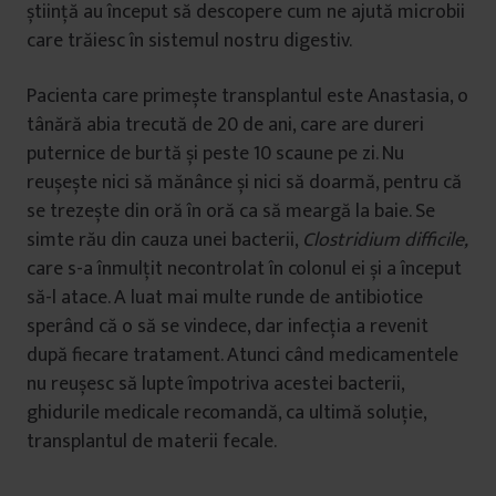
știință au început să descopere cum ne ajută microbii
care trăiesc în sistemul nostru digestiv.
Pacienta care primește transplantul este Anastasia, o
tânără abia trecută de 20 de ani, care are dureri
puternice de burtă și peste 10 scaune pe zi. Nu
reușește nici să mănânce și nici să doarmă, pentru că
se trezește din oră în oră ca să meargă la baie. Se
simte rău din cauza unei bacterii,
Clostridium difficile,
care s-a înmulțit necontrolat în colonul ei și a început
să-l atace. A luat mai multe runde de antibiotice
sperând că o să se vindece, dar infecția a revenit
după fiecare tratament. Atunci când medicamentele
nu reușesc să lupte împotriva acestei bacterii,
ghidurile medicale recomandă, ca ultimă soluție,
transplantul de materii fecale.