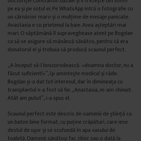
doctoriței Constantin bâzâie și îi trezește din somn
pe ea și pe soțul ei. Pe WhatsApp intră o fotografie cu
un cârnăcior maro și o mulțime de mesaje panicate.
Anastasia e cu prietenul la baie. Avea așteptări mai
mari. O săptămână îl supraveghease atent pe Bogdan
ca să se asigure că mănâncă sănătos, pentru că era
donatorul ei și trebuia să producă scaunul perfect.
„A început să-l boscorodească: «doamna doctor, nu a
făcut suficient!»”, își amintește medicul și râde.
Bogdan și-a dat tot interesul, dar în dimineața cu
transplantul n-a fost să fie. „Anastasia, m-am chinuit.
Atât am putut”, i-a spus el.
Scaunul perfect este descris de oamenii de știință ca
un baton bine format, cu puține crăpături, care iese
destul de ușor și se scufundă în apa vasului de
toaletă. Oamenii sănătoși fac zilnic sau o dată la