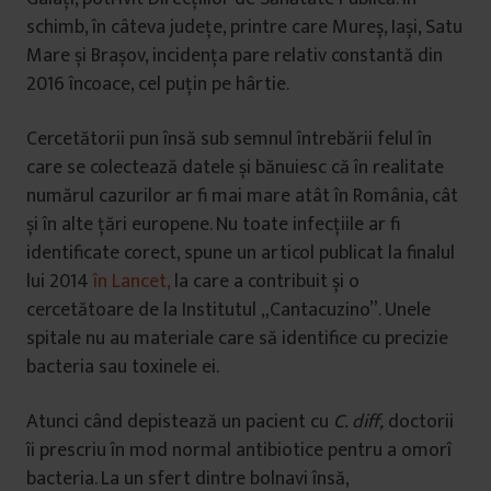
schimb, în câteva județe, printre care Mureș, Iași, Satu
Mare și Brașov, incidența pare relativ constantă din
2016 încoace, cel puțin pe hârtie.
Cercetătorii pun însă sub semnul întrebării felul în
care se colectează datele și bănuiesc că în realitate
numărul cazurilor ar fi mai mare atât în România, cât
și în alte țări europene. Nu toate infecțiile ar fi
identificate corect, spune un articol publicat la finalul
lui 2014
în Lancet,
la care a contribuit și o
cercetătoare de la Institutul „Cantacuzino”. Unele
spitale nu au materiale care să identifice cu precizie
bacteria sau toxinele ei.
Atunci când depistează un pacient cu
C. diff,
doctorii
îi prescriu în mod normal antibiotice pentru a omorî
bacteria. La un sfert dintre bolnavi însă,