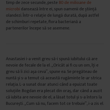
timp de zece secunde, peste
80 de milioane de
microbi
dansează între ei, spun oamenii de știință
olandezi. Într-o relație de lungă durată, după astfel
de schimburi repetate, flora bacteriană a
partenerilor începe să se asemene.
Anastasiei i-a venit greu să-i spună iubitului că are
nevoie de fecale de la el. „Oricât ai fi cu un om, îți e
greu să îi zici așa ceva”, spune ea. Se pregăteau de
nuntă și s-a temut că această rugăminte le-ar strica
relația. L-a sunat doar atunci când a epuizat toate
soluțiile. Bogdan era plecat din oraș, dar când a auzit
că iubita are nevoie de el, a lăsat totul și s-a întors la
București. „Cum să nu, facem tot ce trebuie”, i-a zis el.