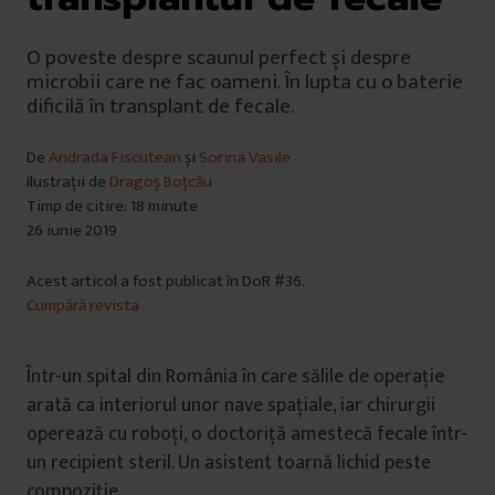
O poveste despre scaunul perfect și despre
microbii care ne fac oameni. În lupta cu o baterie
dificilă în transplant de fecale.
De
Andrada Fiscutean
și
Sorina Vasile
Ilustrații de
Dragoș Boțcău
Timp de citire: 18 minute
26 iunie 2019
Acest articol a fost publicat în DoR #36.
Cumpără revista
Într-un spital din România în care sălile de operație
arată ca interiorul unor nave spațiale, iar chirurgii
operează cu roboți, o doctoriță amestecă fecale într-
un recipient steril. Un asistent toarnă lichid peste
compoziție.