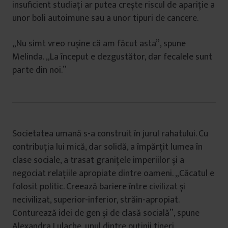
insuficient studiați ar putea crește riscul de apariție a
unor boli autoimune sau a unor tipuri de cancere.
„Nu simt vreo rușine că am făcut asta”, spune
Melinda. „La început e dezgustător, dar fecalele sunt
parte din noi.”
Societatea umană s-a construit în jurul rahatului. Cu
contribuția lui mică, dar solidă, a împărțit lumea în
clase sociale, a trasat granițele imperiilor și a
negociat relațiile apropiate dintre oameni. „Căcatul e
folosit politic. Creează bariere între civilizat și
necivilizat, superior-inferior, străin-apropiat.
Conturează idei de gen și de clasă socială”, spune
Alexandra Lulache, unul dintre puținii tineri