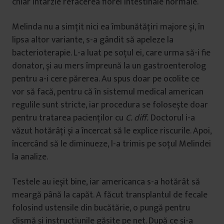
chiar întârzie refacerea florei intestinale normale.
Melinda nu a simțit nici ea îmbunătățiri majore și, în
lipsa altor variante, s-a gândit să apeleze la
bacterioterapie. L-a luat pe soțul ei, care urma să-i fie
donator, și au mers împreună la un gastroenterolog
pentru a-i cere părerea. Au spus doar pe ocolite ce
vor să facă, pentru că în sistemul medical american
regulile sunt stricte, iar procedura se folosește doar
pentru tratarea pacienților cu
C. diff.
Doctorul i-a
văzut hotărâți și a încercat să le explice riscurile. Apoi,
încercând să le diminueze, l-a trimis pe soțul Melindei
la analize.
Testele au ieșit bine, iar americanca s-a hotărât să
meargă până la capăt. A făcut transplantul de fecale
folosind ustensile din bucătărie, o pungă pentru
clismă și instrucțiunile găsite pe net. După ce și-a