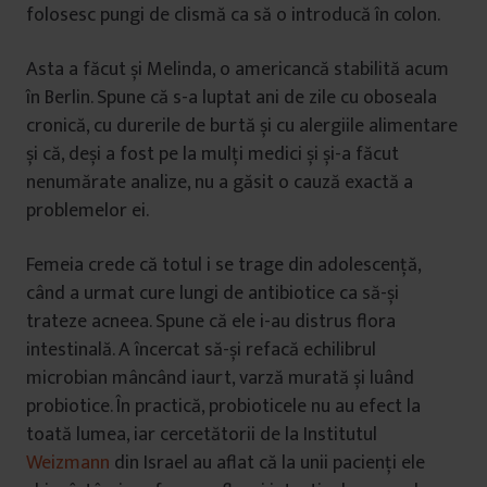
folosesc pungi de clismă ca să o introducă în colon.
Asta a făcut și Melinda, o americancă stabilită acum
în Berlin. Spune că s-a luptat ani de zile cu oboseala
cronică, cu durerile de burtă și cu alergiile alimentare
și că, deși a fost pe la mulți medici și și-a făcut
nenumărate analize, nu a găsit o cauză exactă a
problemelor ei.
Femeia crede că totul i se trage din adolescență,
când a urmat cure lungi de antibiotice ca să-și
trateze acneea. Spune că ele i-au distrus flora
intestinală. A încercat să-și refacă echilibrul
microbian mâncând iaurt, varză murată și luând
probiotice. În practică, probioticele nu au efect la
toată lumea, iar cercetătorii de la Institutul
Weizmann
din Israel au aflat că la unii pacienți ele