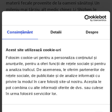
materii fecale provenite de la oameni sănătoși. Un
mileniu mai târziu, alt medic chinez, Li Shizhen, le
prescrie bolnavilor „supă galbenă” pentru aceleași
probleme, experimentând cu diverse rețete în care
fecalele sunt fie proaspete, fie uscate, fie fermentate.
Consimțământ
Detalii
Despre
Medicina modernă preia conceptul abia la sfârșitul
anilor 1950, când chirurgul american
Ben Eiseman
Acest site utilizează cookie-uri
observă că pacienții care-i mureau după operații
Folosim cookie-uri pentru a personaliza conținutul și
aveau colonul foarte inflamat. El bănuiește că
anunțurile, pentru a oferi funcții de rețele sociale și pentru
antibioticele le-au distrus flora intestinală și roagă un
a analiza traficul. De asemenea, le oferim partenerilor de
rezident să-i aducă fecale de la maternitatea de
rețele sociale, de publicitate și de analize informații cu
peste drum. Alege femeile însărcinate pentru că sunt
privire la modul în care folosiți site-ul nostru. Aceștia le
tinere, sănătoase și evită medicamentele, deci ar
pot combina cu alte informații oferite de dvs. sau culese
trebui să aibă o floră intestinală echilibrată. Cu
în urma folosirii serviciilor lor.
această metodă, Eiseman reușește să salveze patru
pacienți, iar întâmplarea face vâlvă la conferințele
S