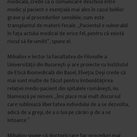
medicală, crede că o comunicare deschisă între
medic și pacient e esențială mai ales în cazul bolilor
grave și al procedurilor sensibile, cum este
transplantul de materii fecale. „Pacientul e vulnerabil
în fața actului medical de orice fel, pentru că există
riscul să fie umilit”, spune el.
Mihailov e lector la Facultatea de Filosofie a
Universității din București și are proiecte cu Institutul
de Etică Biomedicală din Basel, Elveția. Deși crede că
mai sunt multe de făcut pentru îmbunătățirea
relației medic-pacient din spitalele românești, nu
blamează pe nimeni. „Îmi place mai mult discursul
care subliniază libertatea individului de a se dezvolta,
adică de a greși, de a o lua pe cărări și de a se
întoarce.”
Mihailov spune că doctorii care fac proceduri mai