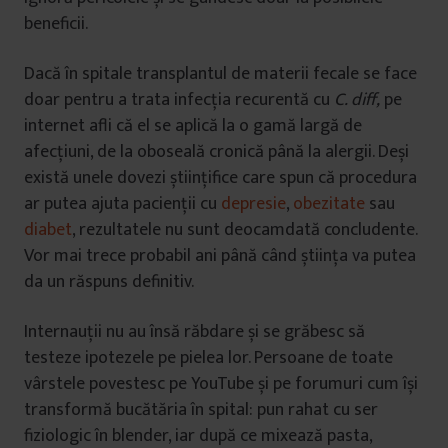
beneficii.
Dacă în spitale transplantul de materii fecale se face
doar pentru a trata infecția recurentă cu
C. diff,
pe
internet afli că el se aplică la o gamă largă de
afecțiuni, de la oboseală cronică până la alergii. Deși
există unele dovezi științifice care spun că procedura
ar putea ajuta pacienții cu
depresie
,
obezitate
sau
diabet
, rezultatele nu sunt deocamdată concludente.
Vor mai trece probabil ani până când știința va putea
da un răspuns definitiv.
Internauții nu au însă răbdare și se grăbesc să
testeze ipotezele pe pielea lor. Persoane de toate
vârstele povestesc pe YouTube și pe forumuri cum își
transformă bucătăria în spital: pun rahat cu ser
fiziologic în blender, iar după ce mixează pasta,