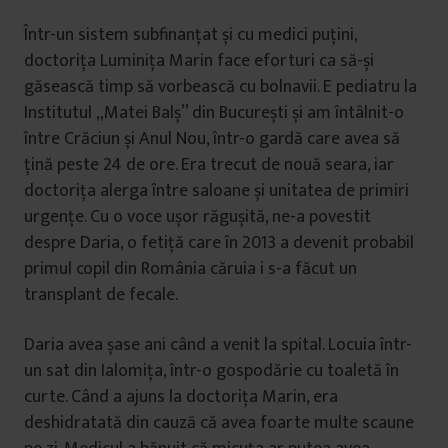
Într-un sistem subfinanțat și cu medici puțini,
doctorița Luminița Marin face eforturi ca să-și
găsească timp să vorbească cu bolnavii. E pediatru la
Institutul „Matei Balș” din București și am întâlnit-o
între Crăciun și Anul Nou, într-o gardă care avea să
țină peste 24 de ore. Era trecut de nouă seara, iar
doctorița alerga între saloane și unitatea de primiri
urgențe. Cu o voce ușor răgușită, ne-a povestit
despre Daria, o fetiță care în 2013 a devenit probabil
primul copil din România căruia i s-a făcut un
transplant de fecale.
Daria avea șase ani când a venit la spital. Locuia într-
un sat din Ialomița, într-o gospodărie cu toaletă în
curte. Când a ajuns la doctorița Marin, era
deshidratată din cauză că avea foarte multe scaune