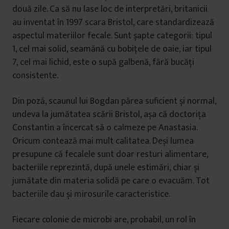
două zile. Ca să nu lase loc de interpretări, britanicii
au inventat în 1997 scara Bristol, care standardizează
aspectul materiilor fecale. Sunt șapte categorii: tipul
1, cel mai solid, seamănă cu bobițele de oaie, iar tipul
7, cel mai lichid, este o supă galbenă, fără bucăți
consistente.
Din poză, scaunul lui Bogdan părea suficient și normal,
undeva la jumătatea scării Bristol, așa că doctorița
Constantin a încercat să o calmeze pe Anastasia.
Oricum contează mai mult calitatea. Deși lumea
presupune că fecalele sunt doar resturi alimentare,
bacteriile reprezintă, după unele estimări, chiar și
jumătate din materia solidă pe care o evacuăm. Tot
bacteriile dau și mirosurile caracteristice.
Fiecare colonie de microbi are, probabil, un rol în