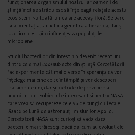
funcționarea organismului nostru, iar oamenii de
știință încă se străduiesc să înțeleagă relațiile acestui
ecosistem. Nu toată lumea are aceeași floră. Se pare
că alimentația, structura genetică a fiecăruia, dar și
locul în care trăim influențează populațiile
microbiene.
Studiul bacteriilor din intestin a devenit recent unul
dintre cele mai
cool
subiecte din știință. Cercetătorii
fac experimente cât mai diverse în speranța că vor
înțelege mai bine ce se întâmplă și vor descoperi
tratamente noi, dar și metode de prevenire a
anumitor boli. Subiectul e interesant și pentru NASA,
care vrea să recupereze cele 96 de pungi cu fecale
lăsate pe Lună de astronauții misiunilor Apollo.
Cercetătorii NASA sunt curioși să vadă dacă
bacteriile mai trăiesc și, dacă da, cum au evoluat ele