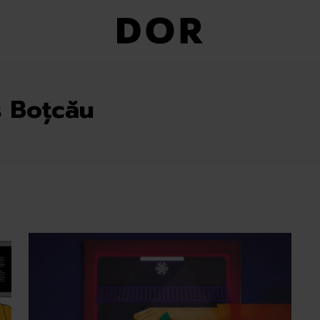
 Boțcău