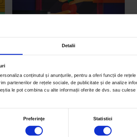
Detalii
Bucuresteanul
,
Texte
ie
Bucureșteanul: Frigiderul cartierului
uri
rsonaliza conținutul și anunțurile, pentru a oferi funcții de rețele
Primul frigider comunitar din București, la nouă
im partenerilor de rețele sociale, de publicitate și de analize info
luni de la instalare.
ceștia le pot combina cu alte informații oferite de dvs. sau culese î
ie
De
Vera Ularu
Ilustrație de
Dragoș Boțcău
Timp de citire: 4 minute
Preferinţe
Statistici
10 iulie 2016