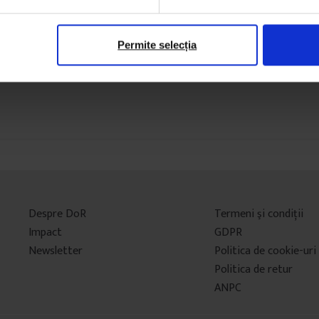
Permite selecția
Despre DoR
Termeni şi condiţii
Impact
GDPR
Newsletter
Politica de cookie-uri
Politica de retur
ANPC