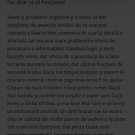
fac, doar ca să funcționez.
t
u
l
Avem și probleme cognitive și trebuie să fim
u
conștienți de anumite limitări. Nu te mai poți
i
concentra foarte bine, memoria de scurtă durată e
afectată. Iar cea mai mare problemă e viteza de
procesare a informațiilor. Gândești logic și nu-ți
lipsește nimic, dar viteza de a procesa și de a face
lucrurile durează nu minute, dar câteva fracțiuni de
secundă în plus. Dacă tot timpul învățăm și punem în
mișcare creierul, rezerva cognitivă ne va fi de ajutor.
Citeam că dacă tricotezi e bine pentru creier. Dacă
faci Sudoku și cuvinte încrucișate e super tare. Dacă
înveți o limbă străină, și mai bine. Mai tare e să înveți
un instrument muzical, să cânți la pian sau la vioară –
deja te solicită din multe puncte de vedere și îți pune
tot creierul în funcțiune. Dar peste toate este
mișcarea moderată, iar mersul pe jos și urcatul