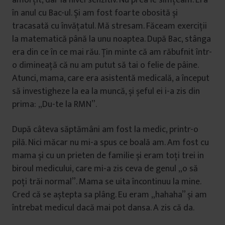
amorțit, dar la nivel senzitiv. Nu prea le simțeam. Era
în anul cu Bac-ul. Și am fost foarte obosită și
tracasată cu învățatul. Mă stresam. Făceam exerciții
la matematică până la unu noaptea. După Bac, stânga
era din ce în ce mai rău. Țin minte că am răbufnit într-
o dimineață că nu am putut să tai o felie de pâine.
Atunci, mama, care era asistentă medicală, a început
să investigheze la ea la muncă, și șeful ei i-a zis din
prima: „Du-te la RMN”.
După câteva săptămâni am fost la medic, printr-o
pilă. Nici măcar nu mi-a spus ce boală am. Am fost cu
mama și cu un prieten de familie și eram toți trei in
biroul medicului, care mi-a zis ceva de genul „o să
poți trăi normal”. Mama se uita încontinuu la mine.
Cred că se aștepta sa plâng. Eu eram „hahaha” și am
întrebat medicul dacă mai pot dansa. A zis că da.