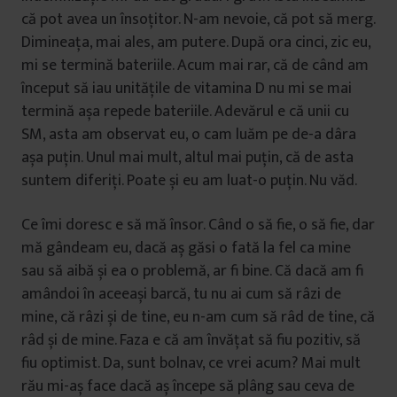
că pot avea un însoțitor. N-am nevoie, că pot să merg.
Dimineața, mai ales, am putere. După ora cinci, zic eu,
mi se termină bateriile. Acum mai rar, că de când am
început să iau unitățile de vitamina D nu mi se mai
termină așa repede bateriile. Adevărul e că unii cu
SM, asta am observat eu, o cam luăm pe de-a dâra
așa puțin. Unul mai mult, altul mai puțin, că de asta
suntem diferiți. Poate și eu am luat-o puțin. Nu văd.
Ce îmi doresc e să mă însor. Când o să fie, o să fie, dar
mă gândeam eu, dacă aș găsi o fată la fel ca mine
sau să aibă și ea o problemă, ar fi bine. Că dacă am fi
amândoi în aceeași barcă, tu nu ai cum să râzi de
mine, că râzi și de tine, eu n-am cum să râd de tine, că
râd și de mine. Faza e că am învățat să fiu pozitiv, să
fiu optimist. Da, sunt bolnav, ce vrei acum? Mai mult
rău mi-aș face dacă aș începe să plâng sau ceva de