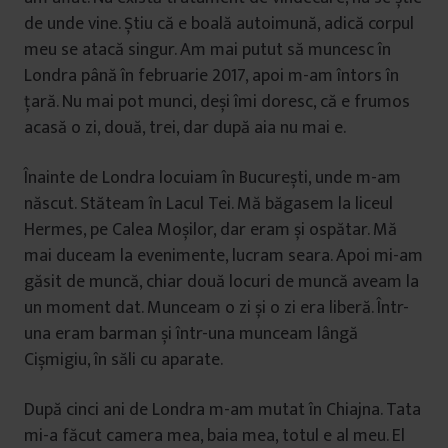
de unde vine. Știu că e boală autoimună, adică corpul
meu se atacă singur. Am mai putut să muncesc în
Londra până în februarie 2017, apoi m-am întors în
țară. Nu mai pot munci, deși îmi doresc, că e frumos
acasă o zi, două, trei, dar după aia nu mai e.
Înainte de Londra locuiam în București, unde m-am
născut. Stăteam în Lacul Tei. Mă băgasem la liceul
Hermes, pe Calea Moșilor, dar eram și ospătar. Mă
mai duceam la evenimente, lucram seara. Apoi mi-am
găsit de muncă, chiar două locuri de muncă aveam la
un moment dat. Munceam o zi și o zi era liberă. Într-
una eram barman și într-una munceam lângă
Cișmigiu, în săli cu aparate.
După cinci ani de Londra m-am mutat în Chiajna. Tata
mi-a făcut camera mea, baia mea, totul e al meu. El