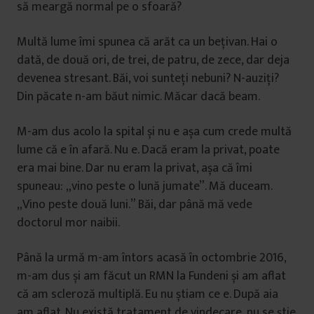
să meargă normal pe o sfoară?
Multă lume îmi spunea că arăt ca un bețivan. Hai o
dată, de două ori, de trei, de patru, de zece, dar deja
devenea stresant. Băi, voi sunteți nebuni? N-auziți?
Din păcate n-am băut nimic. Măcar dacă beam.
M-am dus acolo la spital și nu e așa cum crede multă
lume că e în afară. Nu e. Dacă eram la privat, poate
era mai bine. Dar nu eram la privat, așa că îmi
spuneau: „vino peste o lună jumate”. Mă duceam.
„Vino peste două luni.” Băi, dar până mă vede
doctorul mor naibii.
Până la urmă m-am întors acasă în octombrie 2016,
m-am dus și am făcut un RMN la Fundeni și am aflat
că am scleroză multiplă. Eu nu știam ce e. După aia
am aflat. Nu există tratament de vindecare, nu se știe