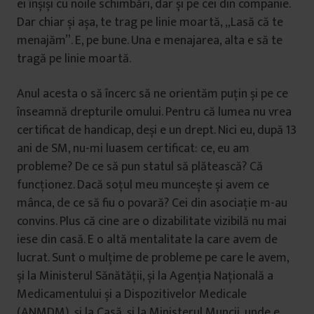
ei înșiși cu noile schimbări, dar și pe cei din companie.
Dar chiar și așa, te trag pe linie moartă, „Lasă că te
menajăm”. E, pe bune. Una e menajarea, alta e să te
tragă pe linie moartă.
Anul acesta o să încerc să ne orientăm puțin și pe ce
înseamnă drepturile omului. Pentru că lumea nu vrea
certificat de handicap, deși e un drept. Nici eu, după 13
ani de SM, nu-mi luasem certificat: ce, eu am
probleme? De ce să pun statul să plătească? Că
funcționez. Dacă soțul meu muncește și avem ce
mânca, de ce să fiu o povară? Cei din asociație m-au
convins. Plus că cine are o dizabilitate vizibilă nu mai
iese din casă. E o altă mentalitate la care avem de
lucrat. Sunt o mulțime de probleme pe care le avem,
și la Ministerul Sănătății, și la Agenția Națională a
Medicamentului și a Dispozitivelor Medicale
(ANMDM), și la Casă, și la Ministerul Muncii, unde e