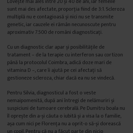
Lovește mai ales între 20 și 40 de ani, iar femeile
sunt mai des afectate, proporția fiind de 3:1. Scleroza
multiplă nu e contagioasă și nici nu se transmite
genetic, iar cauzele ei rămân necunoscute pentru
aproximativ 7.500 de români diagnosticați.
Cu un diagnostic clar apar și posibilitățile de
tratament – de la terapie cu interferon sau cortizon
până la protocolul Coimbra, adică doze mari de
vitamina D –, care îi ajută pe cei afectați să
gestioneze scleroza, chiar dacă ea nu se vindecă.
Pentru Silvia, diagnosticul a fost o veste
nemaipomenită, după ani întregi de nelămuriri și
suspiciuni de tumoare cerebrală. Pe Dumitru boala nu
îl oprește din a-și căuta o iubită și a visa la o familie,
așa cum nici pe Florența nu a oprit-o să-și dorească
un copil. Pentru că nu a făcut parte din nicio