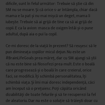
dificile, sunt în felul următor: Trebuie să știe că din
SM nu se moare. Și că orice s-ar întâmpla, chiar dacă
mama e la pat și nu mai mișcă un deget, mama îi
iubește. Trebuie să ai grijă de tine ca să ai grijă de
copii. E ca la avion: masca de oxigen întâi și-o pune
adultul, după aia o pui la copil.
Ce-mi doresc de la viață în prezent? Să reușesc să le
pun dimineața copiilor micul dejun. Nu este un
#BrainLifeGoals prea măreț, dar cu SM ajungi să știi
că nu este bine să filosofezi prea mult. Este o boală
care progresează și o boală în care creierul, orice
faci, se modifică. Îți schimbă personalitatea, îți
schimbă viața. Și îmi mai doresc independență, căci
am început să o prețuiesc. Poți căpăta oricând
dizabilități de toate felurile și să te recuperezi la fel
de aleatoriu. Dar nu este o soluție să trăiești doar cu