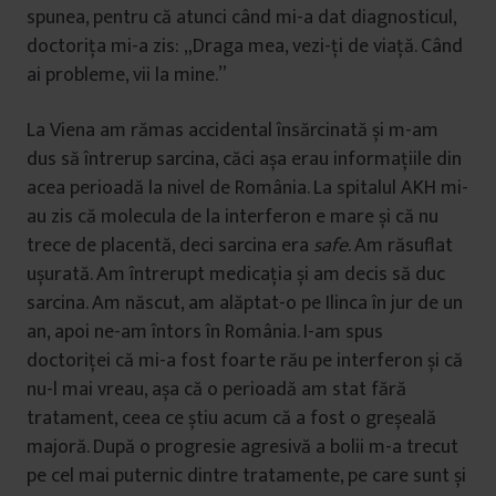
spunea, pentru că atunci când mi-a dat diagnosticul,
doctorița mi-a zis: „Draga mea, vezi-ți de viață. Când
ai probleme, vii la mine.”
La Viena am rămas accidental însărcinată și m-am
dus să întrerup sarcina, căci așa erau informațiile din
acea perioadă la nivel de România. La spitalul AKH mi-
au zis că molecula de la interferon e mare și că nu
trece de placentă, deci sarcina era
safe
. Am răsuflat
ușurată. Am întrerupt medicația și am decis să duc
sarcina. Am născut, am alăptat-o pe Ilinca în jur de un
an, apoi ne-am întors în România. I-am spus
doctoriței că mi-a fost foarte rău pe interferon și că
nu-l mai vreau, așa că o perioadă am stat fără
tratament, ceea ce știu acum că a fost o greșeală
majoră. După o progresie agresivă a bolii m-a trecut
pe cel mai puternic dintre tratamente, pe care sunt și