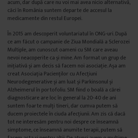
acum, dar după care nu voi mai avea nicio alternativă,
căci în România suntem departe de accesul la
medicamente din restul Europei.
În 2015 am descoperit voluntariatul în ONG-uri. După
ce am făcut o campanie de Ziua Mondială a Sclerozei
Multiple, am cunoscut oameni cu SM care aveau
nevoi neacoperite ca și mine. Am format un grup de
inițiativă și am decis să facem noi asociație. Așa am
creat Asociația Pacienților cu Afecțiuni
Neurodegenerative și am luat și Parkinsonul și
Alzheimerul în portofoliu. SM fiind o boală a cărei
diagnosticare are loc în general la 20-40 de ani
suntem foarte mulți tineri, dar cumva putem să
ducem proiectele în ciuda afecțiunii. Am zis că dacă
tot ne interesăm pentru noi despre ce înseamnă
simptome, ce înseamnă anumite terapii, putem să
facem asta și pentru alții. De atunci avem o mulțime