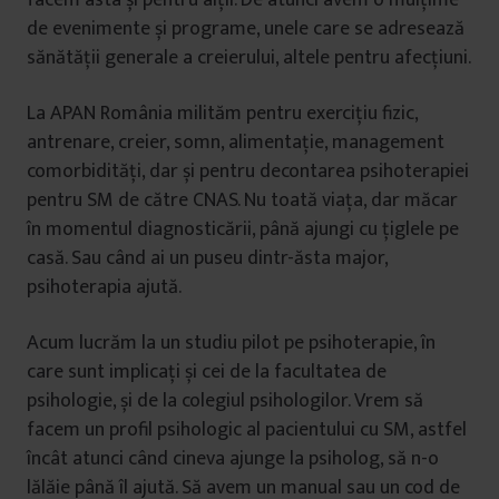
de evenimente și programe, unele care se adresează
sănătății generale a creierului, altele pentru afecțiuni.
La APAN România milităm pentru exercițiu fizic,
antrenare, creier, somn, alimentație, management
comorbidități, dar și pentru decontarea psihoterapiei
pentru SM de către CNAS. Nu toată viața, dar măcar
în momentul diagnosticării, până ajungi cu țiglele pe
casă. Sau când ai un puseu dintr-ăsta major,
psihoterapia ajută.
Acum lucrăm la un studiu pilot pe psihoterapie, în
care sunt implicați și cei de la facultatea de
psihologie, și de la colegiul psihologilor. Vrem să
facem un profil psihologic al pacientului cu SM, astfel
încât atunci când cineva ajunge la psiholog, să n-o
lălăie până îl ajută. Să avem un manual sau un cod de