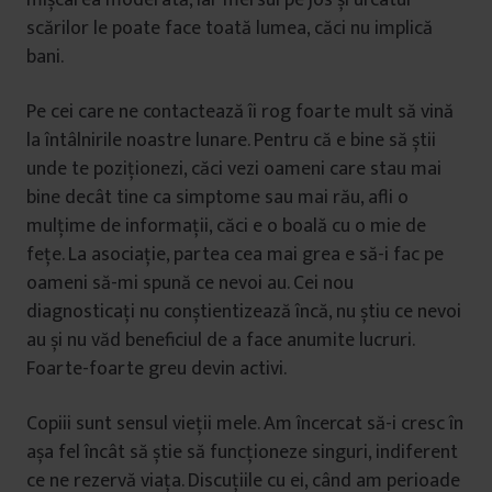
scărilor le poate face toată lumea, căci nu implică
bani.
Pe cei care ne contactează îi rog foarte mult să vină
la întâlnirile noastre lunare. Pentru că e bine să știi
unde te poziționezi, căci vezi oameni care stau mai
bine decât tine ca simptome sau mai rău, afli o
mulțime de informații, căci e o boală cu o mie de
fețe. La asociație, partea cea mai grea e să-i fac pe
oameni să-mi spună ce nevoi au. Cei nou
diagnosticați nu conștientizează încă, nu știu ce nevoi
au și nu văd beneficiul de a face anumite lucruri.
Foarte-foarte greu devin activi.
Copiii sunt sensul vieții mele. Am încercat să-i cresc în
așa fel încât să știe să funcționeze singuri, indiferent
ce ne rezervă viața. Discuțiile cu ei, când am perioade