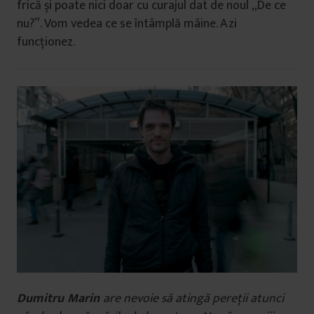
frică și poate nici doar cu curajul dat de noul „De ce
nu?”. Vom vedea ce se întâmplă mâine. Azi
funcționez.
Dumitru Marin
are nevoie să atingă pereții atunci