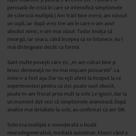
perioadă de criză în care se intensifică simptomele
de scleroză multiplă.) Am trăit bine mersi, am născut
un copil, iar după vreo trei ani în care n-am avut
absolut nimic, n-am mai văzut. Tudor învăța să
meargă, iar seara, când începea să se întunece, nu-l
mai distingeam decât ca formă.
Sunt multe povești care zic „m-am culcat bine și
brusc dimineață nu-mi mai mișcam picioarele”. La
mine n-a fost așa. Dar nu ești atent la început la ce
experimentezi pentru că zici: poate sunt obosit,
poate m-am frecat prea mult la ochi. Le ignori, dar la
un moment dat vezi că simptomele avansează. După
analize mai detaliate la ochi, au confirmat că am SM.
Scleroza multiplă e considerată o boală
neurodegenerativă, mediată autoimun. Atunci când e