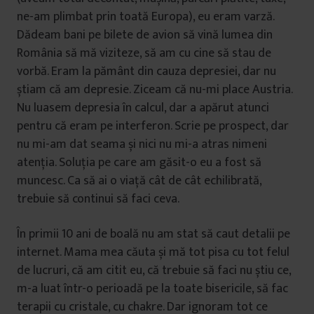
ne-am plimbat prin toată Europa), eu eram varză.
Dădeam bani pe bilete de avion să vină lumea din
România să mă viziteze, să am cu cine să stau de
vorbă. Eram la pământ din cauza depresiei, dar nu
știam că am depresie. Ziceam că nu-mi place Austria.
Nu luasem depresia în calcul, dar a apărut atunci
pentru că eram pe interferon. Scrie pe prospect, dar
nu mi-am dat seama și nici nu mi-a atras nimeni
atenția. Soluția pe care am găsit-o eu a fost să
muncesc. Ca să ai o viață cât de cât echilibrată,
trebuie să continui să faci ceva.
În primii 10 ani de boală nu am stat să caut detalii pe
internet. Mama mea căuta și mă tot pisa cu tot felul
de lucruri, că am citit eu, că trebuie să faci nu știu ce,
m-a luat într-o perioadă pe la toate bisericile, să fac
terapii cu cristale, cu chakre. Dar ignoram tot ce