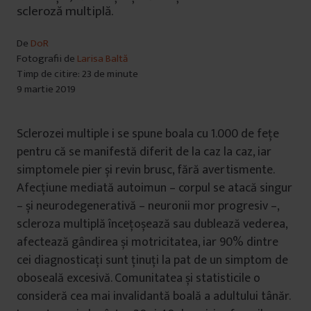
scleroză multiplă.
De
DoR
Fotografii de
Larisa Baltă
Timp de citire: 23 de minute
9 martie 2019
Sclerozei multiple i se spune boala cu 1.000 de fețe
pentru că se manifestă diferit de la caz la caz, iar
simptomele pier și revin brusc, fără avertismente.
Afecțiune mediată autoimun – corpul se atacă singur
– și neurodegenerativă – neuronii mor progresiv –,
scleroza multiplă încețoșează sau dublează vederea,
afectează gândirea și motricitatea, iar 90% dintre
cei diagnosticați sunt ținuți la pat de un simptom de
oboseală excesivă. Comunitatea și statisticile o
consideră cea mai invalidantă boală a adultului tânăr.