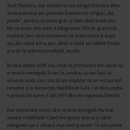
Sunt Dumitru, dar nimeni nu mă strigă Dumitru. Bine,
acuma nu mai am prieteni. Înainte mă strigau „bă,
puiule”, pentru că eram gras și chel când eram mic.
Nu ca acum. Am avut 4 kilograme 200 de grame la
naștere. Deci asta înseamnă că eram mare și după
aia, din clasa a II-a, poc, dintr-o dată am slăbit. Poate
era de la scleroza multiplă, nu știu.
În vara anului 2016 sau chiar în primăvară am văzut că
e ceva în neregulă. Eram în Londra, că am fost la
serviciu acolo cinci ani. Eram ospătar la un restaurant
renumit și în București, Hard Rock Cafe. Cel din Londra
e primul din lume. E din 1971. Mie îmi spuneau Dimitri.
Dar atunci am văzut că e ceva în neregulă. Nu mai
aveam stabilitate. Când mergeam era ca și când
mergeam pe o sfoară. Așa sunt și acum. Ce om poate