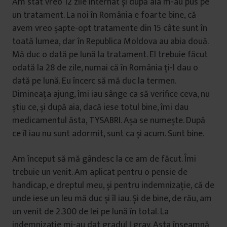
Am stat vreo 12 zile internat și după aia m-au pus pe
un tratament. La noi în România e foarte bine, că
avem vreo șapte-opt tratamente din 15 câte sunt în
toată lumea, dar în Republica Moldova au abia două.
Mă duc o dată pe lună la tratament. El trebuie făcut
odată la 28 de zile, numai că în România ți-l dau o
dată pe lună. Eu încerc să mă duc la termen.
Dimineața ajung, îmi iau sânge ca să verifice ceva, nu
știu ce, și după aia, dacă iese totul bine, îmi dau
medicamentul ăsta, TYSABRI. Așa se numește. După
ce îl iau nu sunt adormit, sunt ca și acum. Sunt bine.
Am început să mă gândesc la ce am de făcut. Îmi
trebuie un venit. Am aplicat pentru o pensie de
handicap, e dreptul meu, și pentru indemnizație, că de
unde iese un leu mă duc și îl iau. Și de bine, de rău, am
un venit de 2.300 de lei pe lună în total. La
indemnizație mi-au dat gradul I grav. Asta înseamnă