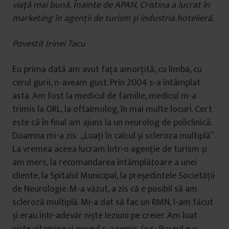
viață mai bună. Înainte de APAN, Cristina a lucrat în
marketing în agenții de turism și industria hotelieră.
Povestit Irinei Tacu
Eu prima dată am avut fața amorțită, cu limba, cu
cerul gurii, n-aveam gust. Prin 2004 s-a întâmplat
asta. Am fost la medicul de familie, medicul m-a
trimis la ORL, la oftalmolog, în mai multe locuri. Cert
este că în final am ajuns la un neurolog de policlinică.
Doamna mi-a zis: „Luați în calcul și scleroza multiplă”.
La vremea aceea lucram într-o agenție de turism și
am mers, la recomandarea întâmplătoare a unei
cliente, la Spitalul Municipal, la președintele Societății
de Neurologie. M-a văzut, a zis că e posibil să am
scleroză multiplă. Mi-a dat să fac un RMN, l-am făcut
și erau într-adevăr niște leziuni pe creier. Am luat
niște vitamine și puseul s-a remis. (n.r.: Puseul e o