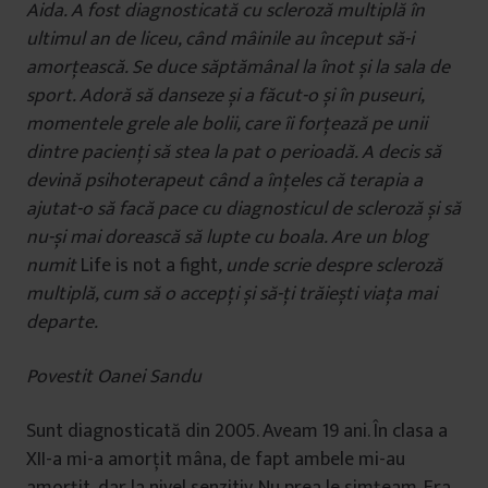
Aida. A fost diagnosticată cu scleroză multiplă în
ultimul an de liceu, când mâinile au început să-i
amorțească. Se duce săptămânal la înot și la sala de
sport. Adoră să danseze și a făcut-o și în puseuri,
momentele grele ale bolii, care îi forțează pe unii
dintre pacienți să stea la pat o perioadă. A decis să
devină psihoterapeut când a înțeles că terapia a
ajutat-o să facă pace cu diagnosticul de scleroză și să
nu-și mai dorească să lupte cu boala. Are un blog
numit
Life is not a fight
, unde scrie despre scleroză
multiplă, cum să o accepți și să-ți trăiești viața mai
departe.
Povestit Oanei Sandu
Sunt diagnosticată din 2005. Aveam 19 ani. În clasa a
XII-a mi-a amorțit mâna, de fapt ambele mi-au