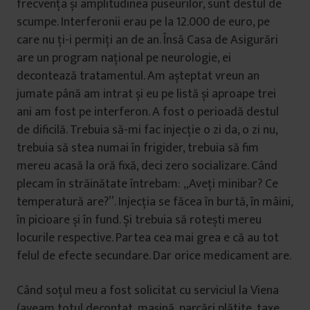
frecvența și amplitudinea puseurilor, sunt destul de
scumpe. Interferonii erau pe la 12.000 de euro, pe
care nu ți-i permiți an de an. Însă Casa de Asigurări
are un program național pe neurologie, ei
decontează tratamentul. Am așteptat vreun an
jumate până am intrat și eu pe listă și aproape trei
ani am fost pe interferon. A fost o perioadă destul
de dificilă. Trebuia să-mi fac injecție o zi da, o zi nu,
trebuia să stea numai în frigider, trebuia să fim
mereu acasă la oră fixă, deci zero socializare. Când
plecam în străinătate întrebam: „Aveți minibar? Ce
temperatură are?”. Injecția se făcea în burtă, în mâini,
în picioare și în fund. Și trebuia să rotești mereu
locurile respective. Partea cea mai grea e că au tot
felul de efecte secundare. Dar orice medicament are.
Când soțul meu a fost solicitat cu serviciul la Viena
(aveam totul decontat, mașină, parcări plătite, taxe,