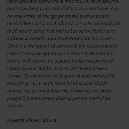
când coboară scările de la metrou. Nu să se sprijine,
doar să-i atingă, așa cum îi place să accentueze. Așa
nu mai simte că merge pe sfoară și că se poate
dezechilibra oricând. A aflat că are scleroză multiplă
la 26 de ani, când încă mai putea servi clienții care
stăteau la mesele unui Hard Rock Cafe londonez.
Când n-a mai putut să servească din cauza mâinilor
care-i tremurau sub tavă, s-a întors în România și
acum, la 29 de ani, nu-și pune boala mai presus de
căutarea unei iubite cu care să-și întemeieze o
familie. Spune că perele îl ajută să aibă mai multă
energie și că, în ciuda faptului că la cinci după-
amiaza i se termină bateriile, dimineața se simte
pregătit pentru orice, chiar și pentru mersul pe
sfoară.
Povestit Elenei Văduva