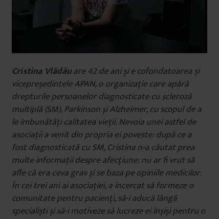
Cristina Vlădău
are 42 de ani și e cofondatoarea și
vicepreședintele APAN, o organizație care apără
drepturile persoanelor diagnosticate cu scleroză
multiplă (SM), Parkinson și Alzheimer, cu scopul de a
le
îmbunătăți calitatea vieții.
Nevoia unei astfel de
asociații a venit din propria ei poveste: după ce a
fost diagnosticată cu SM, Cristina n-a căutat prea
multe informații despre afecțiune: nu ar fi vrut să
afle că era ceva grav și se baza pe opiniile medicilor.
În cei trei ani ai asociației, a încercat să formeze o
comunitate pentru pacienți, să-i aducă lângă
specialiști și să-i motiveze să lucreze ei înșiși pentru o