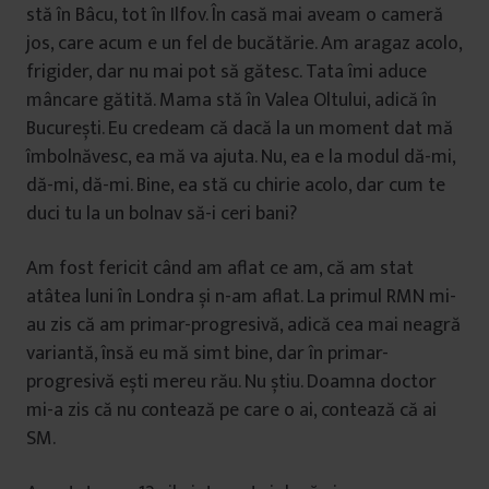
stă în Bâcu, tot în Ilfov. În casă mai aveam o cameră
jos, care acum e un fel de bucătărie. Am aragaz acolo,
frigider, dar nu mai pot să gătesc. Tata îmi aduce
mâncare gătită. Mama stă în Valea Oltului, adică în
București. Eu credeam că dacă la un moment dat mă
îmbolnăvesc, ea mă va ajuta. Nu, ea e la modul dă-mi,
dă-mi, dă-mi. Bine, ea stă cu chirie acolo, dar cum te
duci tu la un bolnav să-i ceri bani?
Am fost fericit când am aflat ce am, că am stat
atâtea luni în Londra și n-am aflat. La primul RMN mi-
au zis că am primar-progresivă, adică cea mai neagră
variantă, însă eu mă simt bine, dar în primar-
progresivă ești mereu rău. Nu știu. Doamna doctor
mi-a zis că nu contează pe care o ai, contează că ai
SM.