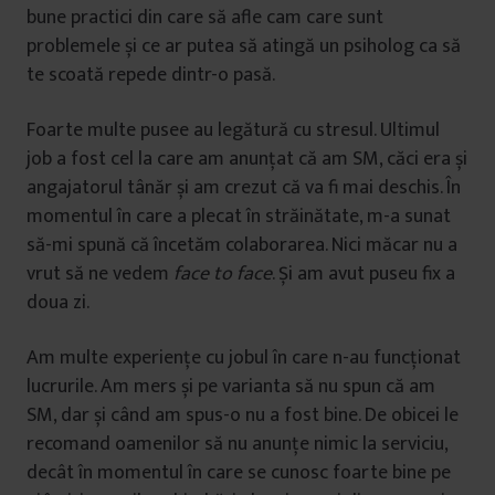
bune practici din care să afle cam care sunt
problemele și ce ar putea să atingă un psiholog ca să
te scoată repede dintr-o pasă.
Foarte multe pusee au legătură cu stresul. Ultimul
job a fost cel la care am anunțat că am SM, căci era și
angajatorul tânăr și am crezut că va fi mai deschis. În
momentul în care a plecat în străinătate, m-a sunat
să-mi spună că încetăm colaborarea. Nici măcar nu a
vrut să ne vedem
face to face
. Și am avut puseu fix a
doua zi.
Am multe experiențe cu jobul în care n-au funcționat
lucrurile. Am mers și pe varianta să nu spun că am
SM, dar și când am spus-o nu a fost bine. De obicei le
recomand oamenilor să nu anunțe nimic la serviciu,
decât în momentul în care se cunosc foarte bine pe