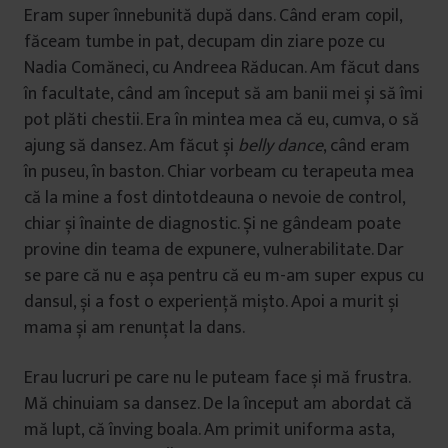
Eram super înnebunită după dans. Când eram copil,
făceam tumbe in pat, decupam din ziare poze cu
Nadia Comăneci, cu Andreea Răducan. Am făcut dans
în facultate, când am început să am banii mei și să îmi
pot plăti chestii. Era în mintea mea că eu, cumva, o să
ajung să dansez. Am făcut și
belly dance
, când eram
în puseu, în baston. Chiar vorbeam cu terapeuta mea
că la mine a fost dintotdeauna o nevoie de control,
chiar și înainte de diagnostic. Și ne gândeam poate
provine din teama de expunere, vulnerabilitate. Dar
se pare că nu e așa pentru că eu m-am super expus cu
dansul, și a fost o experiență mișto. Apoi a murit și
mama și am renunțat la dans.
Erau lucruri pe care nu le puteam face și mă frustra.
Mă chinuiam sa dansez. De la început am abordat că
mă lupt, că înving boala. Am primit uniforma asta,