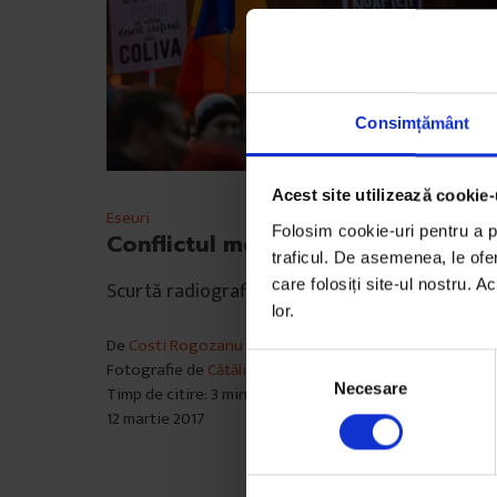
Consimțământ
Acest site utilizează cookie-
Eseuri
Folosim cookie-uri pentru a pe
Conflictul mocnit cu menajera
traficul. De asemenea, le ofer
care folosiți site-ul nostru. A
Scurtă radiografie a idealismului din Piață.
lor.
De
Costi Rogozanu
S
Fotografie de
Cătălin Georgescu
Necesare
e
Timp de citire: 3 minute
12 martie 2017
l
e
c
ț