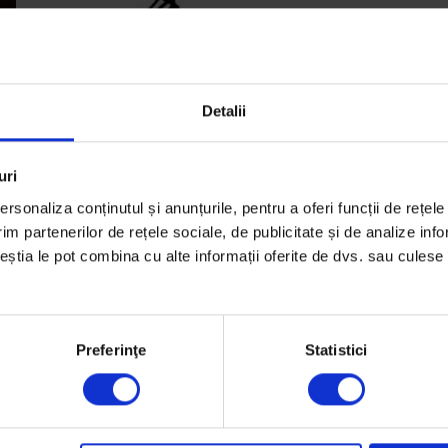
Detalii
Eseuri
uri
Mitul fondator
rsonaliza conținutul și anunțurile, pentru a oferi funcții de rețele
Un eseu‑experiment despre cum am ajuns să fiu
im partenerilor de rețele sociale, de publicitate și de analize info
cine sunt.
ceștia le pot combina cu alte informații oferite de dvs. sau culese î
De
Costi Rogozanu
Ilustrație de
Dan Perjovschi
Timp de citire: 6 minute
Preferinţe
Statistici
23 martie 2011