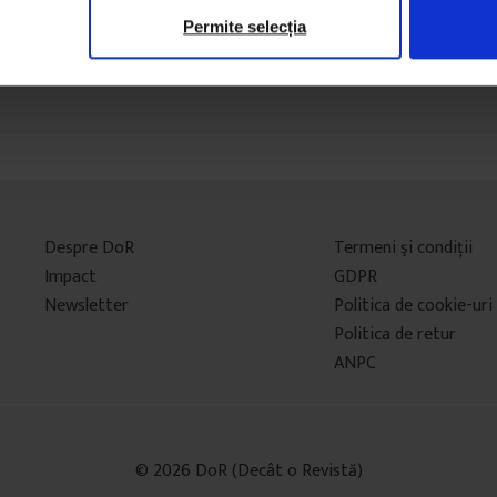
Permite selecția
Despre DoR
Termeni şi condiţii
Impact
GDPR
Newsletter
Politica de cookie-uri
Politica de retur
ANPC
© 2026 DoR (Decât o Revistă)