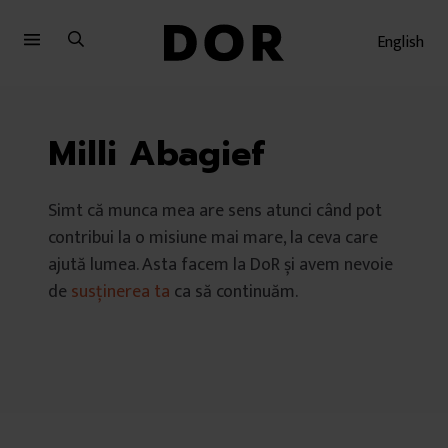
Sari
Sari
la
la
English
meniu
conținut
Milli Abagief
Simt că munca mea are sens atunci când pot
contribui la o misiune mai mare, la ceva care
ajută lumea. Asta facem la DoR și avem nevoie
de
susținerea ta
ca să continuăm.