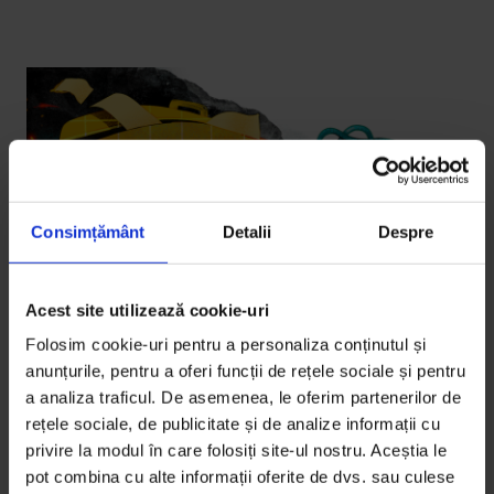
Consimțământ
Detalii
Despre
Acest site utilizează cookie-uri
Folosim cookie-uri pentru a personaliza conținutul și
anunțurile, pentru a oferi funcții de rețele sociale și pentru
a analiza traficul. De asemenea, le oferim partenerilor de
Eseuri
rețele sociale, de publicitate și de analize informații cu
Drumul greu de la maternitate înapoi
privire la modul în care folosiți site-ul nostru. Aceștia le
la muncă
pot combina cu alte informații oferite de dvs. sau culese