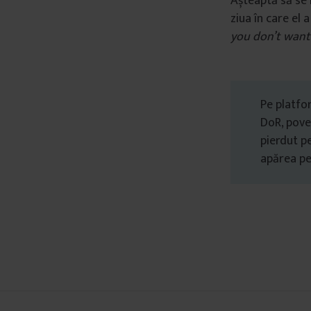
Așteaptă să se m
â
ziua în care el 
n
you don’t want
t
u
l
u
Pe platf
i
DoR, poveș
pierdut pe
apărea p