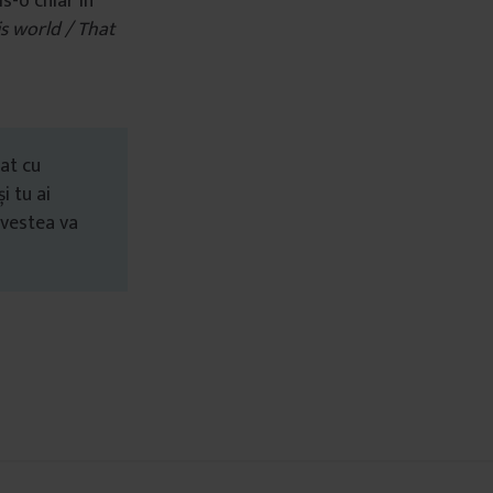
s-o chiar în
s world / That
at cu
i tu ai
ovestea va