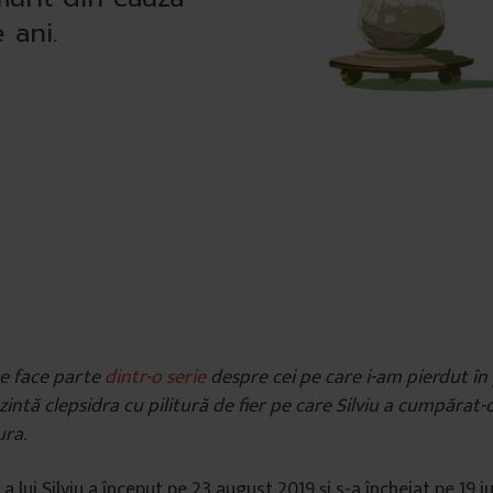
 ani.
e face parte
dintr-o serie
despre cei pe care i-am pierdut î
zintă clepsidra cu pilitură de fier pe care Silviu a cumpărat-
ura
.
i a lui Silviu a început pe 23 august 2019 și s-a încheiat pe 19 i