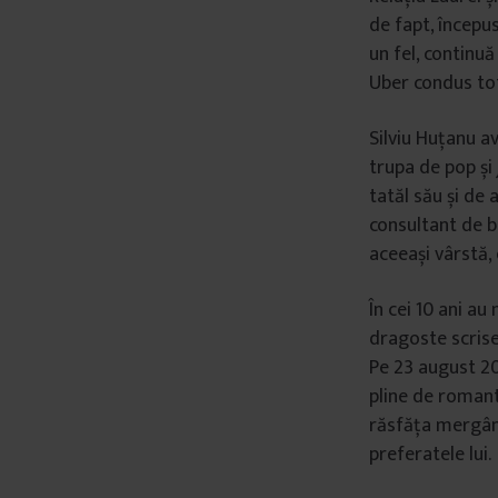
de fapt, începus
un fel, continuă
Uber condus tot
Silviu Huțanu av
trupa de pop și
tatăl său și de a
consultant de be
aceeași vârstă,
În cei 10 ani au
dragoste scrise
Pe 23 august 201
pline de romanti
răsfăța mergân
preferatele lui.