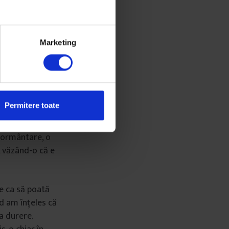
juns la ATI, a
că nu era
ectuos, dornic
Marketing
rătate. Laura i-
etflix.
iune ținută sub
Permitere toate
aura. Era
nmormântare, o
, văzând-o că e
ie ca să poată
nd am înțeles că
a durere.