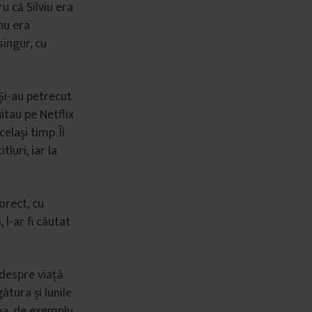
u că Silviu era
 nu era
singur, cu
 Și-au petrecut
uitau pe Netflix
celași timp. Îi
luri, iar la
corect, cu
 l-ar fi căutat
 despre viață
ătura și lunile
ea, de exemplu,