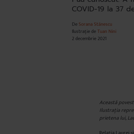
COVID-19 la 37 de
De
Sorana Stănescu
Ilustrație de
Tuan Nini
2 decembrie 2021
Această povest
Ilustrația repre
prietena lui, La
Relația Laurei ș