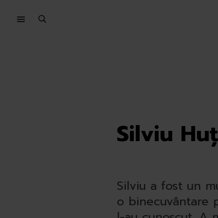
Sari
Sari
la
la
meniu
conținut
Silviu Hu
Silviu a fost un m
o binecuvântare p
l-au cunoscut. A 