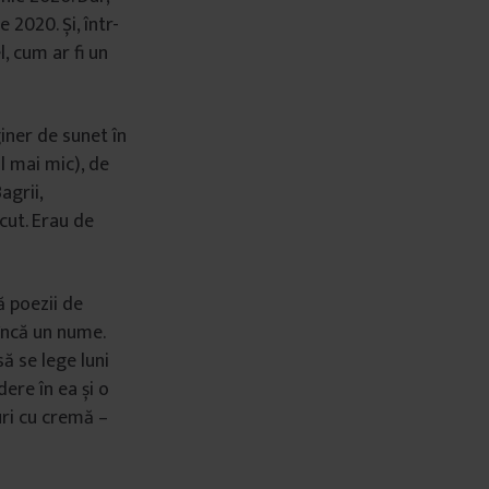
 2020. Și, într-
, cum ar fi un
giner de sunet în
l mai mic), de
agrii,
scut. Erau de
ă poezii de
 încă un nume.
să se lege luni
dere în ea și o
ri cu cremă –