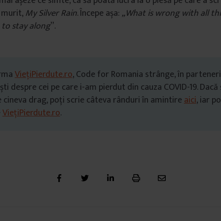
ai așeze ce simte, ca să poată lucra la o piesă pe care a scri
a murit,
My Silver Rain
. Începe așa:
„What is wrong with all thi
 to stay along
”.
orma
ViețiPierdute.ro
, Code for Romania strânge, în parteneri
ti despre cei pe care i-am pierdut din cauza COVID-19. Dacă ș
 cineva drag, poți scrie câteva rânduri în amintire
aici
, iar p
e
ViețiPierdute.ro
.