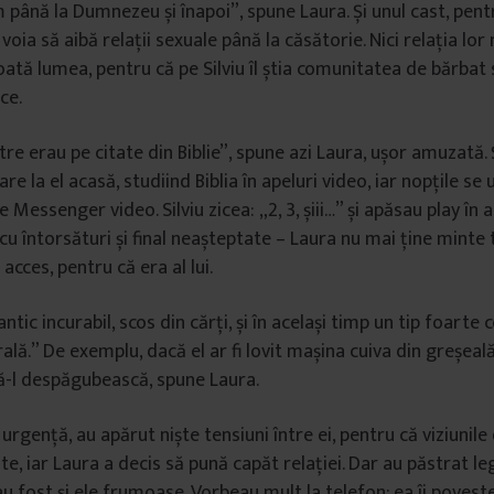
până la Dumnezeu și înapoi”, spune Laura. Și unul cast, pentr
 voia să aibă relații sexuale până la căsătorie. Nici relația lor
ată lumea, pentru că pe Silviu îl știa comunitatea de bărbat 
ce.
re erau pe citate din Biblie”, spune azi Laura, ușor amuzată.
re la el acasă, studiind Biblia în apeluri video, iar nopțile se 
pe Messenger video. Silviu zicea: „2, 3, șiii…” și apăsau play în a
cu întorsături și final neașteptate – Laura nu mai ține minte tit
acces, pentru că era al lui.
tic incurabil, scos din cărți, și în același timp un tip foarte 
lă.” De exemplu, dacă el ar fi lovit mașina cuiva din greșeală,
să-l despăgubească, spune Laura.
rgență, au apărut niște tensiuni între ei, pentru că viziunile
te, iar Laura a decis să pună capăt relației. Dar au păstrat leg
u fost și ele frumoase. Vorbeau mult la telefon; ea îi povest