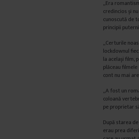
„Era romantism 
credincios și nu
cunoscută de to
principii puterni
„Certurile noast
lockdownul fieca
la același film, 
plăceau filmele 
cont nu mai are 
„A fost un roman
coloană vertebra
pe proprietar 
După starea de u
erau prea diferi
care au urmat a