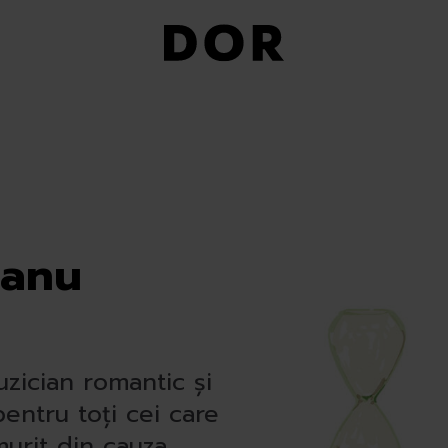
țanu
uzician romantic și
entru toți cei care
murit din cauza