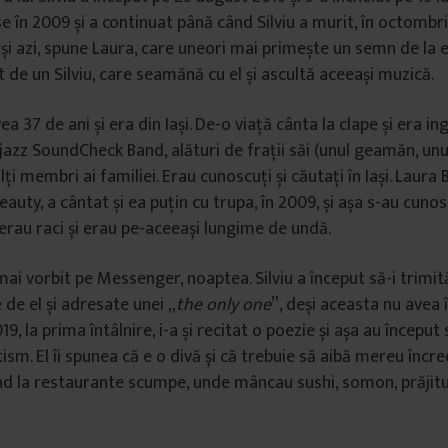
e în 2009 și a continuat până când Silviu a murit, în octombrie
 și azi, spune Laura, care uneori mai primește un semn de la el
 de un Silviu, care seamănă cu el și ascultă aceeași muzică.
ea 37 de ani și era din Iași. De-o viață cânta la clape și era in
 jazz SoundCheck Band, alături de frații săi (unul geamăn, unu
lți membri ai familiei. Erau cunoscuți și căutați în Iași. Laura B
auty, a cântat și ea puțin cu trupa, în 2009, și așa s-au cuno
 erau raci și erau pe-aceeași lungime de undă.
 mai vorbit pe Messenger, noaptea. Silviu a început să-i trimit
 de el și adresate unei „
the only one
”, deși aceasta nu avea
9, la prima întâlnire, i-a și recitat o poezie și așa au început 
sm. El îi spunea că e o divă și că trebuie să aibă mereu încre
d la restaurante scumpe, unde mâncau sushi, somon, prăjitu