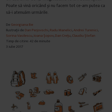
Poate să vină oricând și nu facem tot ce-am putea ca
să-i atenuăm urmările.
De
Georgiana Ilie
Ilustrații de
Dan Perjovschi
,
Radu Manelici
,
Andrei Turenici
,
Sorina Vasilescu
,
Ioana Șopov
,
Dan Crețu
,
Claudiu Ștefan
Timp de citire: 42 de minute
3 iulie 2017