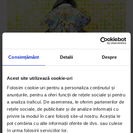
Consimțământ
Detalii
Despre
Actualizator
Acest site utilizează cookie-uri
Cum să-ți organizezi banii pentru mai
multă liniște financiară
Folosim cookie-uri pentru a personaliza conținutul și
anunțurile, pentru a oferi funcții de rețele sociale și pentru
Ce ar trebui să știe toată lumea ca să-și poată
a analiza traficul. De asemenea, le oferim partenerilor de
controla finanțele.
rețele sociale, de publicitate și de analize informații cu
privire la modul în care folosiți site-ul nostru. Aceștia le
De
Georgiana Ilie
pot combina cu alte informații oferite de dvs. sau culese
Ilustrație de
Gabriela Grozavu
în urma folosirii serviciilor lor.