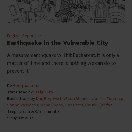
English
,
Reportaje
Earthquake in the Vulnerable City
A massive earthquake will hit Bucharest. It is only a
matter of time and there is nothing we can do to
prevent it.
De
Georgiana Ilie
Translated by
Craig Turp
Illustrations by
Dan Perjovschi
,
Radu Manelici
,
Andrei Turenici
,
Sorina Vasilescu
,
Ioana Șopov
,
Dan Crețu
,
Claudiu Ștefan
Timp de citire: 37 de minute
9 august 2017