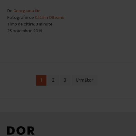
De
Georgiana Ilie
Fotografie de
Cătălin Olteanu
Timp de citire: 3 minute
25 noiembrie 2016
1
2
3
Următor
Navigare
în
articole