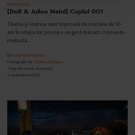
u
Brand Story
[DoR & Julius Meinl] Cuplul 001
l
u
Tiberiu și Andrew sunt împreună de mai bine de 10
i
ani. În relația lor, poezia e un gest mărunt. O poveste
realizată…
De
Gabriela Pițurlea
Fotografii de
Cătălin Olteanu
Timp de citire: 4 minute
7 noiembrie 2016