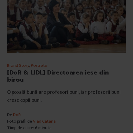
Brand Story
,
Portrete
[DoR & LIDL] Directoarea iese din
birou
O școală bună are profesori buni, iar profesorii buni
cresc copii buni.
De
DoR
Fotografii de
Vlad Catană
Timp de citire: 6 minute