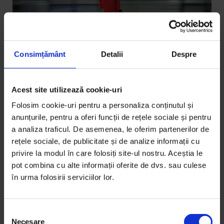
Consimțământ
Detalii
Despre
Acest site utilizează cookie-uri
Folosim cookie-uri pentru a personaliza conținutul și
Brand Story
,
Texte
anunțurile, pentru a oferi funcții de rețele sociale și pentru
[DoR & Huawei] Bucureștiul, cum ar
a analiza traficul. De asemenea, le oferim partenerilor de
putea să fie
rețele sociale, de publicitate și de analize informații cu
privire la modul în care folosiți site-ul nostru. Aceștia le
Cum îți găsești puterea să te implici când nu poți să
pot combina cu alte informații oferite de dvs. sau culese
întorci privirea de la răul altuia. Poveste realizată
în urma folosirii serviciilor lor.
împreună…
De
Sorana Stănescu
S
Fotografii de
Vlad Eftenie
Necesare
e