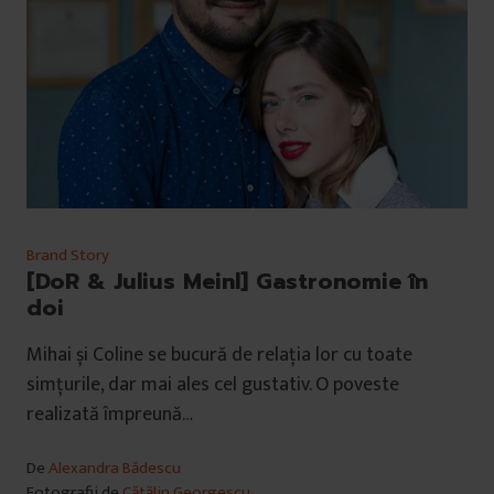
Brand Story
[DoR & Julius Meinl] Gastronomie în
doi
Mihai și Coline se bucură de relația lor cu toate
simțurile, dar mai ales cel gustativ. O poveste
realizată împreună…
De
Alexandra Bădescu
Fotografii de
Cătălin Georgescu