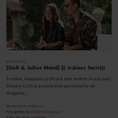
Brand Story
[DoR & Julius Meinl] Şi trăiesc fericiţi
În online, Fabuloasa și Otravă sunt vedete. Acasă sunt
Diana și Cristi și aceasta este povestea lor de
dragoste.…
De
Alexandra Bădescu
Fotografie de
Cătălin Georgescu
Timp de citire: 3 minute