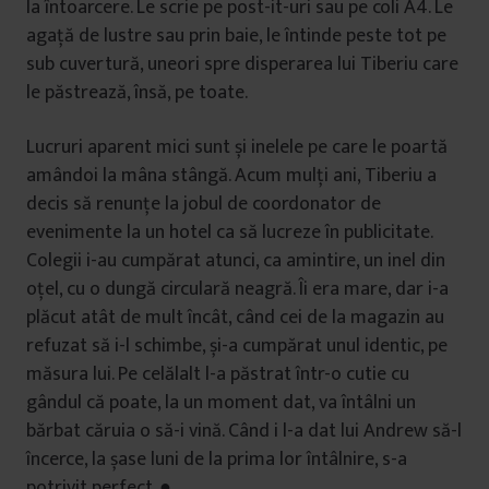
la întoarcere. Le scrie pe post-it-uri sau pe coli A4. Le
agață de lustre sau prin baie, le întinde peste tot pe
sub cuvertură, uneori spre disperarea lui Tiberiu care
le păstrează, însă, pe toate.
Lucruri aparent mici sunt și inelele pe care le poartă
amândoi la mâna stângă. Acum mulți ani, Tiberiu a
decis să renunțe la jobul de coordonator de
evenimente la un hotel ca să lucreze în publicitate.
Colegii i-au cumpărat atunci, ca amintire, un inel din
oțel, cu o dungă circulară neagră. Îi era mare, dar i-a
plăcut atât de mult încât, când cei de la magazin au
refuzat să i-l schimbe, și-a cumpărat unul identic, pe
măsura lui. Pe celălalt l-a păstrat într-o cutie cu
gândul că poate, la un moment dat, va întâlni un
bărbat căruia o să-i vină. Când i l-a dat lui Andrew să-l
încerce, la șase luni de la prima lor întâlnire, s-a
potrivit perfect. ●