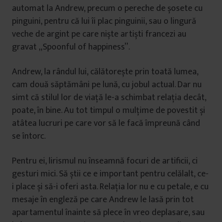
automat la Andrew, precum o pereche de șosete cu
pinguini, pentru că lui îi plac pinguinii, sau o lingură
veche de argint pe care niște artiști francezi au
gravat „Spoonful of happiness”.
Andrew, la rândul lui, călătorește prin toată lumea,
cam două săptămâni pe lună, cu jobul actual. Dar nu
simt că stilul lor de viață le-a schimbat relația decât,
poate, în bine. Au tot timpul o mulțime de povestit și
atâtea lucruri pe care vor să le facă împreună când
se întorc.
Pentru ei, lirismul nu înseamnă focuri de artificii, ci
gesturi mici. Să știi ce e important pentru celălalt, ce-
i place și să-i oferi asta. Relația lor nu e cu petale, e cu
mesaje în engleză pe care Andrew le lasă prin tot
apartamentul înainte să plece în vreo deplasare, sau