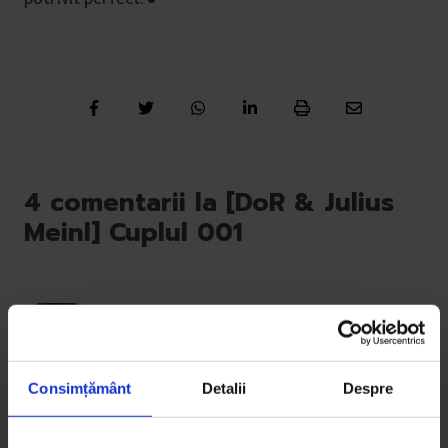
4 comentarii la [DoR & Julius
Meinl] Cuplul 001
Consimțământ
Detalii
Despre
Mihaela
07/11/2016