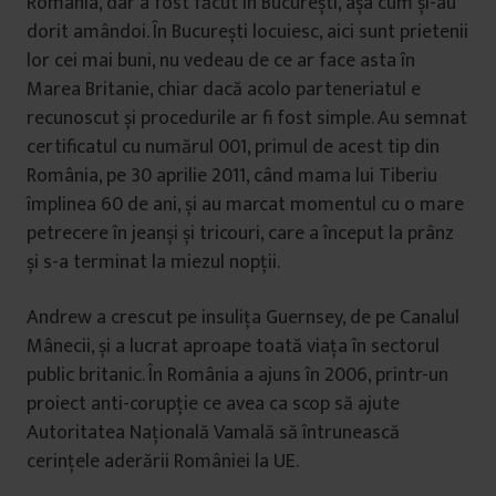
România, dar a fost făcut în București, așa cum și-au
dorit amândoi. În București locuiesc, aici sunt prietenii
lor cei mai buni, nu vedeau de ce ar face asta în
Marea Britanie, chiar dacă acolo parteneriatul e
recunoscut și procedurile ar fi fost simple. Au semnat
certificatul cu numărul 001, primul de acest tip din
România, pe 30 aprilie 2011, când mama lui Tiberiu
împlinea 60 de ani, și au marcat momentul cu o mare
petrecere în jeanși și tricouri, care a început la prânz
și s-a terminat la miezul nopții.
Andrew a crescut pe insulița Guernsey, de pe Canalul
Mânecii, și a lucrat aproape toată viața în sectorul
public britanic. În România a ajuns în 2006, printr-un
proiect anti-corupție ce avea ca scop să ajute
Autoritatea Națională Vamală să întrunească
cerințele aderării României la UE.