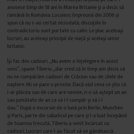
avusese timp de 18 ani în Marea Britanie și a decis să
rămână în România. Locuiesc împreună din 2006 și
spun că nu s-au certat niciodată; discuțiile în
contradictoriu sunt purtate cu calm. Le plac aceleași
lucruri, au aceleași principii de viață și același umor
britanic.
Își fac des cadouri. „Nu avem o înțelegere în acest
sens”, spune Tiberiu „dar cred că în timp am decis să
nu ne cumpărăm cadouri de Crăciun sau de zilele de
naștere. Mi se pare o prostie. Dacă văd ceva ce știu că
i-ar plăcea sau de care are nevoie, n-o să aștept un an
sau jumătate de an ca să i-l cumpăr și să i-l
dau.” După o excursie de o lună prin Berlin, Munchen
și Paris, parte din sabaticul pe care și l-a luat începând
de toamna trecută, Tiberiu a venit încărcat cu
cadouri. Lucruri care l-au făcut să se gândească