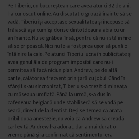
Pe Tiberiu, un bucureștean care avea atunci 32 de ani,
l-a cunoscut online. Au discutat o groază înainte să se
vadă. Tiberiu își acceptase sexualitatea și începuse să
trăiască așa cum își dorise dintotdeauna abia cu un
an înainte. Nu se grăbea, însă, pentru că nu-i stă în fire
să se pripească. Nici nu le-a fost prea ușor să pună o
întâlnire la cale. Pe atunci Tiberiu lucra în publicitate și
avea genul ăla de program imposibil care nu-i
permitea să facă niciun plan. Andrew, pe de altă
parte, călătorea frecvent prin țară cu jobul. Când în
sfârșit s-au sincronizat, Tiberiu s-a trezit dimineața
cu măseaua umflată. Până la urmă, s-a dus în
cafeneaua belgiană unde stabiliseră să se vadă pe
seară, direct de la dentist. Deși se temea că arată
oribil după anestezie, nu voia ca Andrew să creadă
că-l evită. Andrew l-a adorat, dar a mai durat o
vreme până și-a confirmat că sentimentul era