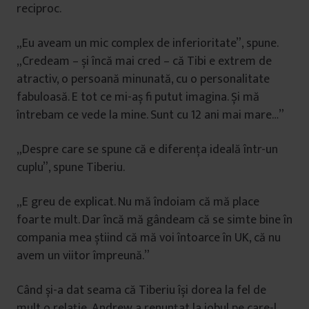
reciproc.
„Eu aveam un mic complex de inferioritate”, spune.
„Credeam – și încă mai cred – că Tibi e extrem de
atractiv, o persoană minunată, cu o personalitate
fabuloasă. E tot ce mi-aș fi putut imagina. Și mă
întrebam ce vede la mine. Sunt cu 12 ani mai mare…”
„Despre care se spune că e diferența ideală într-un
cuplu”, spune Tiberiu.
„E greu de explicat. Nu mă îndoiam că mă place
foarte mult. Dar încă mă gândeam că se simte bine în
compania mea știind că mă voi întoarce în UK, că nu
avem un viitor împreună.”
Când și-a dat seama că Tiberiu își dorea la fel de
mult o relație, Andrew a renunțat la jobul pe care-l