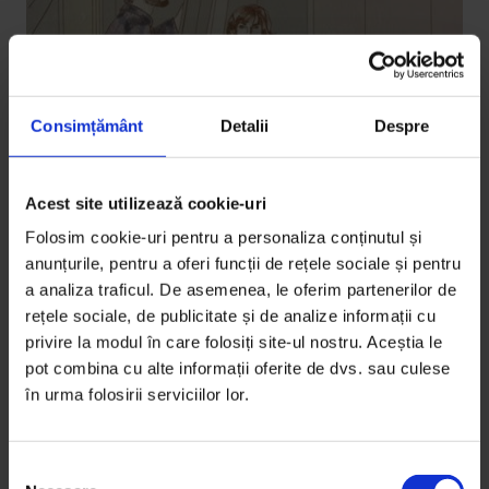
Consimțământ
Detalii
Despre
Acest site utilizează cookie-uri
Texte
Folosim cookie-uri pentru a personaliza conținutul și
Pândă
anunțurile, pentru a oferi funcții de rețele sociale și pentru
a analiza traficul. De asemenea, le oferim partenerilor de
Trenul se zdruncină pe șine în drum către București și
rețele sociale, de publicitate și de analize informații cu
eu stau la pândă, fixând cu obstinatie placajul de sub…
privire la modul în care folosiți site-ul nostru. Aceștia le
pot combina cu alte informații oferite de dvs. sau culese
De
Bogdana Butnar
în urma folosirii serviciilor lor.
Ilustrație de
Alina Filipoiu
Timp de citire: 3 minute
12 februarie 2013
S