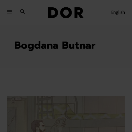
Sari
Sari
la
la
English
meniu
conținut
Bogdana Butnar