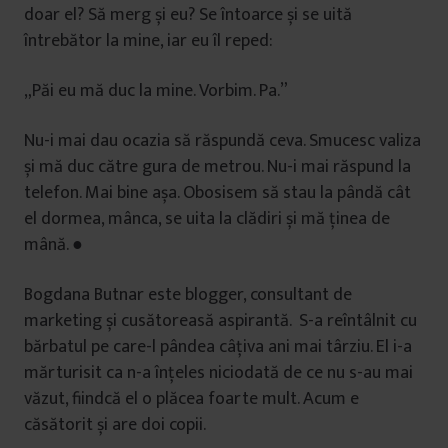
doar el? Să merg și eu? Se întoarce și se uită
întrebător la mine, iar eu îl reped:
„Păi eu mă duc la mine. Vorbim. Pa.”
Nu-i mai dau ocazia să răspundă ceva. Smucesc valiza
și mă duc către gura de metrou. Nu-i mai răspund la
telefon. Mai bine așa. Obosisem să stau la pândă cât
el dormea, mânca, se uita la clădiri și mă ținea de
mână. ●
Bogdana Butnar este blogger, consultant de
marketing și cusătoreasă aspirantă. S-a reîntâlnit cu
bărbatul pe care-l pândea câțiva ani mai târziu. El i-a
mărturisit ca n-a înțeles niciodată de ce nu s-au mai
văzut, fiindcă el o plăcea foarte mult. Acum e
căsătorit și are doi copii.