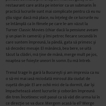
restaurant care arăta pe interior ca un submarin. În
practică lucrurile sunt mai complicate pentru că eu nu
știu sigur dacă mă place, nu înțeleg de ce lucrurile nu
se întâmplă ca în filmele pe care le-am văzut la
Turner Classic Movies (chiar dacă la pensiune aveam
și un pian în cameră) și îmi petrec fiecare secundă în
care suntem împreună, la pândă, gata să primesc și
să decodez mesaje. El mănâncă, bea bere, se uită
tăcut la clădiri, mă ține de mână, merge mult pe jos,
noaptea se foiește uneori în somn. Eu mă întreb.
Trenul trage în gară la București și am impresia ca nu
o să-mi mai iasă niciodată mirosul ăla ciudat de
cușetă din păr. El are ochii mici de la dormit, dar își
împachetează atent lucrurile și coborâm împreună
din tren. Încetinesc voit pasul ca să văd din urma lui în
ce direcție se va duce. Mergem acasă la el? Merge