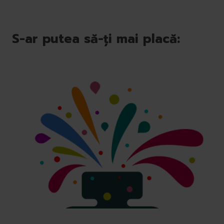
S-ar putea să-ți mai placă: