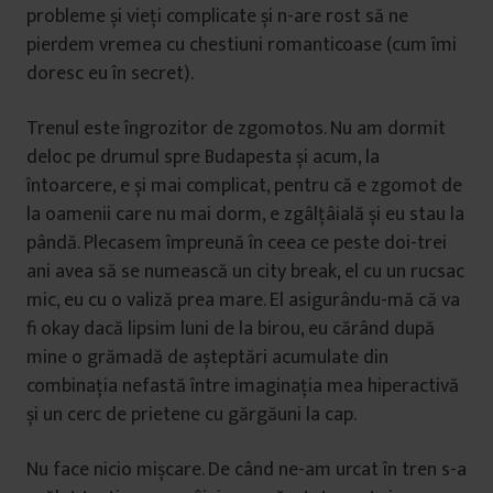
probleme și vieți complicate și n-are rost să ne
pierdem vremea cu chestiuni romanticoase (cum îmi
doresc eu în secret).
Trenul este îngrozitor de zgomotos. Nu am dormit
deloc pe drumul spre Budapesta și acum, la
întoarcere, e și mai complicat, pentru că e zgomot de
la oamenii care nu mai dorm, e zgâlțâială și eu stau la
pândă. Plecasem împreună în ceea ce peste doi-trei
ani avea să se numească un city break, el cu un rucsac
mic, eu cu o valiză prea mare. El asigurându-mă că va
fi okay dacă lipsim luni de la birou, eu cărând după
mine o grămadă de așteptări acumulate din
combinația nefastă între imaginația mea hiperactivă
și un cerc de prietene cu gărgăuni la cap.
Nu face nicio mișcare. De când ne-am urcat în tren s-a