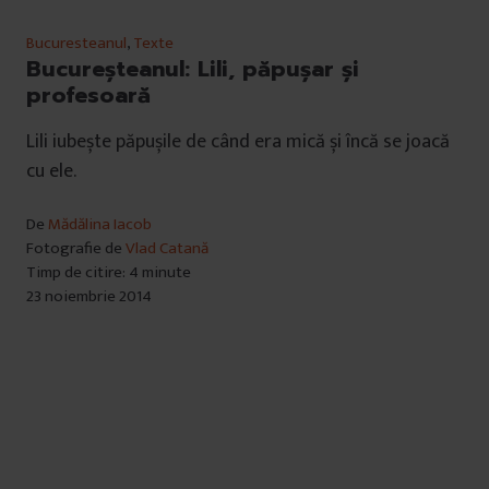
Bucuresteanul
,
Texte
Bucureșteanul: Lili, păpușar și
profesoară
Lili iubește păpușile de când era mică și încă se joacă
cu ele.
De
Mădălina Iacob
Fotografie de
Vlad Catană
Timp de citire: 4 minute
23 noiembrie 2014