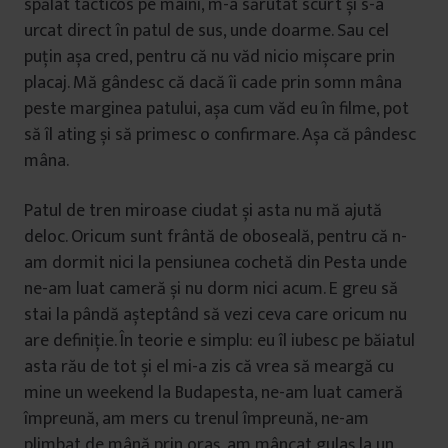
spălat tacticos pe mâini, m-a sărutat scurt și s-a
urcat direct în patul de sus, unde doarme. Sau cel
puțin așa cred, pentru că nu văd nicio mișcare prin
placaj. Mă gândesc că dacă îi cade prin somn mâna
peste marginea patului, așa cum văd eu în filme, pot
să îl ating și să primesc o confirmare. Așa că pândesc
mâna.
Patul de tren miroase ciudat și asta nu mă ajută
deloc. Oricum sunt frântă de oboseală, pentru că n-
am dormit nici la pensiunea cochetă din Pesta unde
ne-am luat cameră și nu dorm nici acum. E greu să
stai la pândă așteptând să vezi ceva care oricum nu
are definiție. În teorie e simplu: eu îl iubesc pe băiatul
asta rău de tot și el mi-a zis că vrea să meargă cu
mine un weekend la Budapesta, ne-am luat cameră
împreună, am mers cu trenul împreună, ne-am
plimbat de mână prin oraș, am mâncat gulaș la un