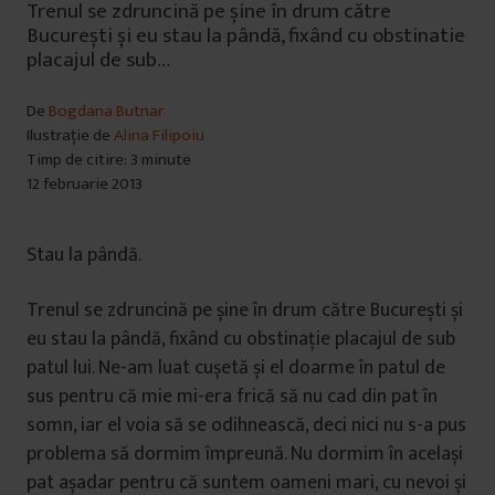
Trenul se zdruncină pe șine în drum către
București și eu stau la pândă, fixând cu obstinatie
placajul de sub…
De
Bogdana Butnar
Ilustrație de
Alina Filipoiu
Timp de citire: 3 minute
12 februarie 2013
Stau la pândă.
Trenul se zdruncină pe șine în drum către București și
eu stau la pândă, fixând cu obstinație placajul de sub
patul lui. Ne-am luat cușetă și el doarme în patul de
sus pentru că mie mi-era frică să nu cad din pat în
somn, iar el voia să se odihnească, deci nici nu s-a pus
problema să dormim împreună. Nu dormim în același
pat așadar pentru că suntem oameni mari, cu nevoi și