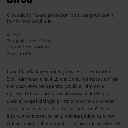
O școală bună are profesori buni, iar profesorii
buni cresc copii buni.
De
DoR
Fotografii de
Vlad Catană
Timp de citire: 6 minute
4 aprilie 2019
Când Claudia Ionescu, învățătoare și directoarea
Școlii Gimnaziale nr. 4 „Elena Donici Cantacuzino” din
Pucioasa, vrea ceva pentru școala ei, nimic n-o
oprește. Ultima oară a vizitat o școală din Turcia,
unde a învățat biologie printr-o pereche de ochelari
3D. A spus: „Vreau și eu asta în școala mea!”. S-a
întors, a cumpărat ecran și ochelari, știind că le vor
folosi cu ajutorul mini-geniilor informaticieni de-a VI-