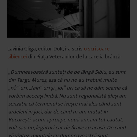
Lavinia Gliga, editor DoR, i-a scris
o scrisoare
sibiencei
din Piața Veteranilor de la care ia brânză:
„Dumneavoastră sunteți de pe lângă Sibiu, eu sunt
din Târgu Mureș, așa că nu ne-au trebuit multe
„nό”-uri, „fain”-uri și „ioi”-uri ca să ne dăm seama că
vorbim aceeași limbă. Nu sunt regionalistă (deși am
senzația că termenul se ivește mai ales când sunt
ardeleni în joc), dar de când m-am mutat în
București, acum aproape nouă ani, am tot căutat,
voit sau nu, legături cât de firave cu acasă. De când
vă vizitez, minutele cu dumneavoastră sunt