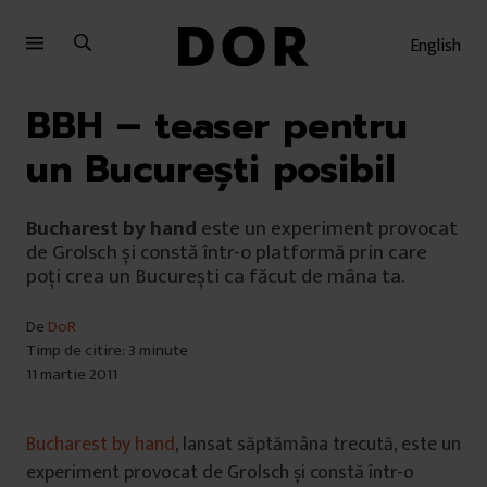
Sari
Sari
la
la
English
meniu
conținut
BBH – teaser pentru
un Bucureşti posibil
Bucharest by hand
este un experiment provocat
de Grolsch și constă într-o platformă prin care
poți crea un București ca făcut de mâna ta.
De
DoR
Timp de citire: 3 minute
11 martie 2011
Bucharest by hand
, lansat săptămâna trecută, este un
experiment provocat de Grolsch și constă într-o