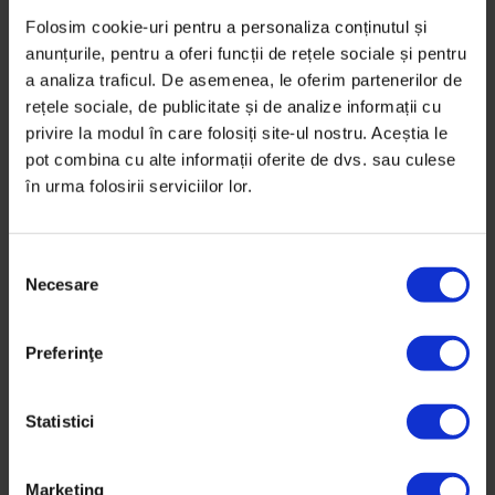
Folosim cookie-uri pentru a personaliza conținutul și
anunțurile, pentru a oferi funcții de rețele sociale și pentru
mari
a analiza traficul. De asemenea, le oferim partenerilor de
01/06/2011
rețele sociale, de publicitate și de analize informații cu
privire la modul în care folosiți site-ul nostru. Aceștia le
pot combina cu alte informații oferite de dvs. sau culese
am stat acolo 4 ani… e un parculetz aproape
în urma folosirii serviciilor lor.
de razoare..
si zona e foaRTE LINISTITA
S
Necesare
e
l
e
Preferinţe
c
ț
i
Statistici
a
c
Marketing