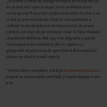
„A urmat o serie de stânga-dreapta pe străzi din ce
în ce mai mici care a reușit să-mi anihileze orice
urmă aș mai fi avut din simțul orientării. Ce știu e că
o oră și ceva mai târziu, timp în care prietena a
refuzat cu încăpățânare să recunoască că ne-am
rătăcit, am ieșit de pe străduțe chiar în fața dealului
Academiei Militare. Mă rog, mai degrabă o pantă
mică după orice standard, dar în raport cu
geografia de platouaș de aperitive a Bucureștiului
părea un deal în toată regula.
* Pentru doze complete, intră pe
bucharestbyhand.ro
,
inspiră-te cu poveștile celorlalți și împărtășește-o pe-
a ta.