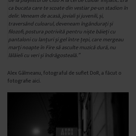
de la playlistul de Club A la cel de culoar inițiatic. Era
ca bucata care te scoate din vestiar pe-un stadion în
delir. Veneam de acasă, joviali și juvenili, și,
traversând culoarul, deveneam îngândurați și
filozofi, postura potrivită pentru niște băieți cu
pantaloni cu lanțuri și gel între țepi, care mergeau
marți noapte în Fire să asculte muzică dură, nu
lălăieli cu veri și îndrăgosteală.”
Alex Gâlmeanu, fotograful de suflet DoR, a făcut o
fotografie aici.