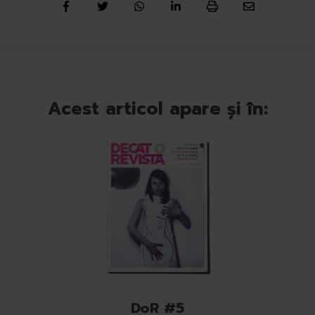
Acest articol apare și în:
DoR #5