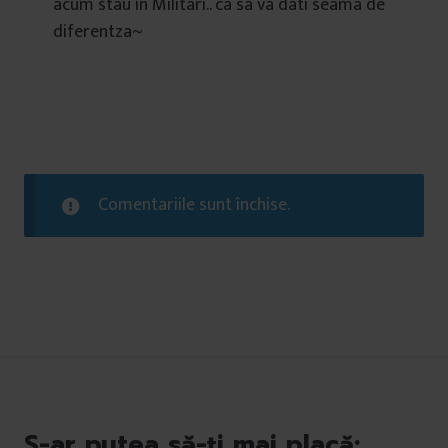
acum stau in Militari.. ca sa va dati seama de
diferentza~
Comentariile sunt închise.
S-ar putea să-ți mai placă: