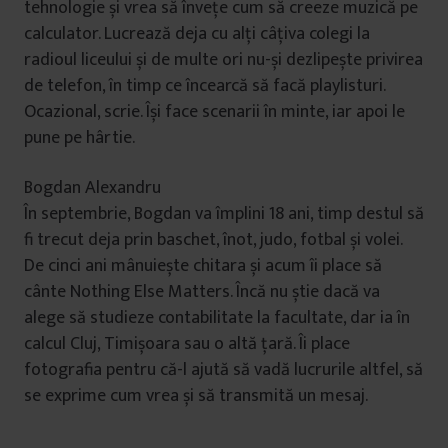
tehnologie și vrea să învețe cum să creeze muzică pe
calculator. Lucrează deja cu alți câțiva colegi la
radioul liceului și de multe ori nu-și dezlipește privirea
de telefon, în timp ce încearcă să facă playlisturi.
Ocazional, scrie. Își face scenarii în minte, iar apoi le
pune pe hârtie.
Bogdan Alexandru
În septembrie, Bogdan va împlini 18 ani, timp destul să
fi trecut deja prin baschet, înot, judo, fotbal și volei.
De cinci ani mânuiește chitara și acum îi place să
cânte Nothing Else Matters. Încă nu știe dacă va
alege să studieze contabilitate la facultate, dar ia în
calcul Cluj, Timișoara sau o altă țară. Îi place
fotografia pentru că-l ajută să vadă lucrurile altfel, să
se exprime cum vrea și să transmită un mesaj.