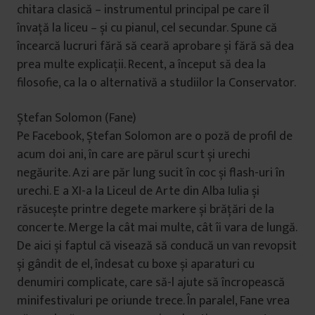
chitara clasică – instrumentul principal pe care îl
învață la liceu – și cu pianul, cel secundar. Spune că
încearcă lucruri fără să ceară aprobare și fără să dea
prea multe explicații. Recent, a început să dea la
filosofie, ca la o alternativă a studiilor la Conservator.
Ștefan Solomon (Fane)
Pe Facebook, Ștefan Solomon are o poză de profil de
acum doi ani, în care are părul scurt și urechi
negăurite. Azi are păr lung sucit în coc și flash-uri în
urechi. E a XI-a la Liceul de Arte din Alba Iulia și
răsucește printre degete markere și brățări de la
concerte. Merge la cât mai multe, cât îi vara de lungă.
De aici și faptul că visează să conducă un van revopsit
și gândit de el, îndesat cu boxe și aparaturi cu
denumiri complicate, care să-l ajute să încropească
minifestivaluri pe oriunde trece. În paralel, Fane vrea