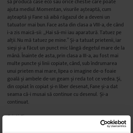
să producă case eco sau orice chestie care poate
ajuta mediul. Momentan, visurile așteaptă, cum
așteaptă și Fane să aibă răgazul de a deveni un
tatuator mai bun. Face asta din clasa a VIII-a, de când
i-a zis maică-sii: „Hai să-mi iau aparatură. Tatuez pe
alții. Nu mă tatuez pe mine.” Și-a tatuat prietenii, iar
sieși și-a făcut un punct mic lângă degetul mare de la
mână. Înainte de asta, prin clasa a III-a, au fost mai
multe puncte și linii copiate, când, sub îndrumarea
unui prieten mai mare, lipea o imagine de-o foaie
goală și ambele de-un geam și reda tot ce vedea. Și,
din copiat în copiat și-n liber desenat, Fane și-a dat
seama că-i musai să continue cu desenul. Și-a
continuat.
Cristi Ciapa
Cristi e din Micești, un sat de lângă Alba Iulia. Are 17
ani și e elev la Colegiul Economic „Dionisie Pop