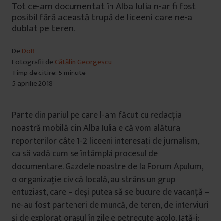
Tot ce-am documentat în Alba Iulia n-ar fi fost
posibil fără această trupă de liceeni care ne-a
dublat pe teren.
De
DoR
Fotografii de
Cătălin Georgescu
Timp de citire: 5 minute
5 aprilie 2018
Parte din pariul pe care l-am făcut cu redacția
noastră mobilă din Alba Iulia e că vom alătura
reporterilor câte 1-2 liceeni interesați de jurnalism,
ca să vadă cum se întâmplă procesul de
documentare. Gazdele noastre de la Forum Apulum,
o organizație civică locală, au strâns un grup
entuziast, care – deși putea să se bucure de vacanță –
ne-au fost parteneri de muncă, de teren, de interviuri
și de explorat orașul în zilele petrecute acolo. Iată-i: