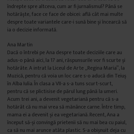
îndrepte spre altceva, cum ar fi jurnalismul? Până se
hotărăște, face ce face de obicei: află cât mai multe
despre toate variantele care-i sună bine și încearcă să
ia o decizie informată.
Ana Martin
Dacă o întrebi pe Ana despre toate deciziile care au
adus-o până aici, la 17 ani, răspunsurile vor fi scurte și
hotărâte. A intrat la Liceul de Arte „Regina Maria”, la
Muzică, pentru că voia un loc care s-o aducă din Teiuș
în Alba Iulia. În clasa a VII-a s-a tuns scurt-scurt,
pentru că se plictisise de părul lung până la umeri.
Acum trei ani, a devenit vegetariană pentru că s-a
hotărât că nu mai vrea să mănânce carne. Între timp,
mama ei a devenit și ea vegetariană. Recent, Ana a
început să-și convingă prietenii să nu mai bea cu paiul,
ca să nu mai arunce atâta plastic. S-a obișnuit deja cu