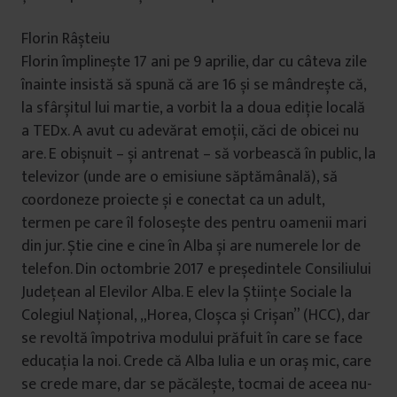
Florin Râșteiu
Florin împlinește 17 ani pe 9 aprilie, dar cu câteva zile
înainte insistă să spună că are 16 și se mândrește că,
la sfârșitul lui martie, a vorbit la a doua ediție locală
a TEDx. A avut cu adevărat emoții, căci de obicei nu
are. E obișnuit – și antrenat – să vorbească în public, la
televizor (unde are o emisiune săptămânală), să
coordoneze proiecte și e conectat ca un adult,
termen pe care îl folosește des pentru oamenii mari
din jur. Știe cine e cine în Alba și are numerele lor de
telefon. Din octombrie 2017 e președintele Consiliului
Județean al Elevilor Alba. E elev la Științe Sociale la
Colegiul Național, „Horea, Cloșca și Crișan” (HCC), dar
se revoltă împotriva modului prăfuit în care se face
educația la noi. Crede că Alba Iulia e un oraș mic, care
se crede mare, dar se păcălește, tocmai de aceea nu-