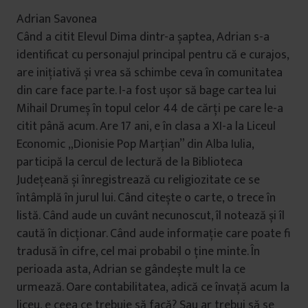
Adrian Savonea
Când a citit Elevul Dima dintr-a șaptea, Adrian s-a
identificat cu personajul principal pentru că e curajos,
are inițiativă și vrea să schimbe ceva în comunitatea
din care face parte. I-a fost ușor să bage cartea lui
Mihail Drumeș în topul celor 44 de cărți pe care le-a
citit până acum. Are 17 ani, e în clasa a XI-a la Liceul
Economic „Dionisie Pop Marțian” din Alba Iulia,
participă la cercul de lectură de la Biblioteca
Județeană și înregistrează cu religiozitate ce se
întâmplă în jurul lui. Când citește o carte, o trece în
listă. Când aude un cuvânt necunoscut, îl notează și îl
caută în dicționar. Când aude informație care poate fi
tradusă în cifre, cel mai probabil o ține minte. În
perioada asta, Adrian se gândește mult la ce
urmează. Oare contabilitatea, adică ce învață acum la
liceu, e ceea ce trebuie să facă? Sau ar trebui să se