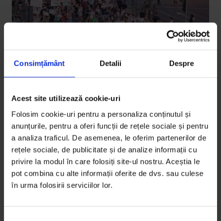
Consimțământ
Detalii
Despre
Acest site utilizează cookie-uri
Actualizator
,
Texte
Folosim cookie-uri pentru a personaliza conținutul și
Piața
anunțurile, pentru a oferi funcții de rețele sociale și pentru
a analiza traficul. De asemenea, le oferim partenerilor de
De la Revoluția de pe televizorul alb-negru până în
rețele sociale, de publicitate și de analize informații cu
mijlocul protestelor – o poveste a relației cu spațiul
privire la modul în care folosiți site-ul nostru. Aceștia le
esențial al democrației românești.
pot combina cu alte informații oferite de dvs. sau culese
în urma folosirii serviciilor lor.
De
Vlad Petri
Fotografii de
Vlad Petri
Timp de citire: 14 minute
S