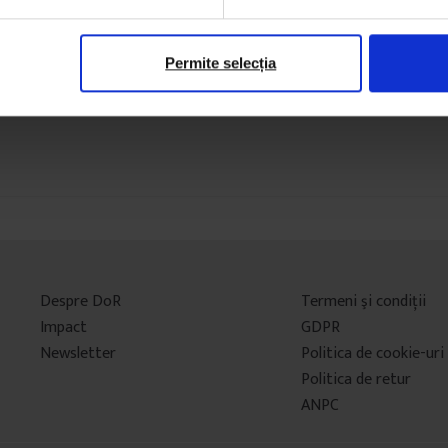
Permite selecția
Despre DoR
Termeni şi condiţii
Impact
GDPR
Newsletter
Politica de cookie-uri
Politica de retur
ANPC