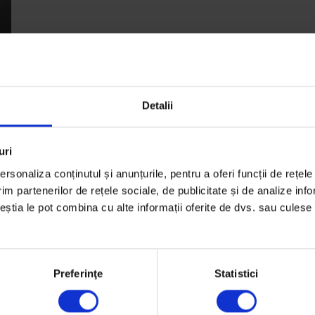
Detalii
uri
rsonaliza conținutul și anunțurile, pentru a oferi funcții de rețele
im partenerilor de rețele sociale, de publicitate și de analize info
ceștia le pot combina cu alte informații oferite de dvs. sau culese î
Preferinţe
Statistici