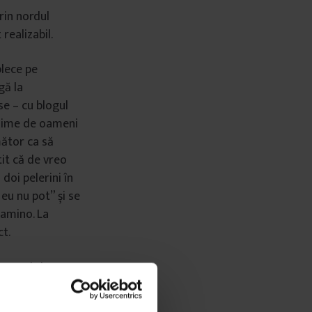
rin nordul
realizabil.
plece pe
gă la
se – cu blogul
ulțime de oameni
mător ca să
tit că de vreo
doi pelerini în
 eu nu pot” și se
Camino. La
ct.
onsori și a
un profil pe
 despre