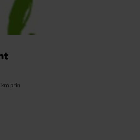
nt
 km prin