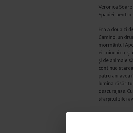
Veronica Soare 
Spaniei, pentru
Era a doua zi de
Camino, un drum 
mormântul Apost
ei, minuni.ro, 
și de animale să
continue starea 
patru ani avea 
lumina răsăritul
descurajase. Cu
sfârșitul zilei 
După ce a studia
cumpărat echipam
Galantom.ro, o 