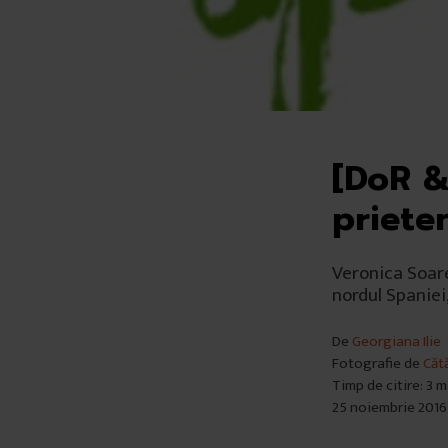
[DoR & 
priete
Veronica Soare
nordul Spaniei
De
Georgiana Ilie
Fotografie de
Căt
Timp de citire: 3 
25 noiembrie 2016