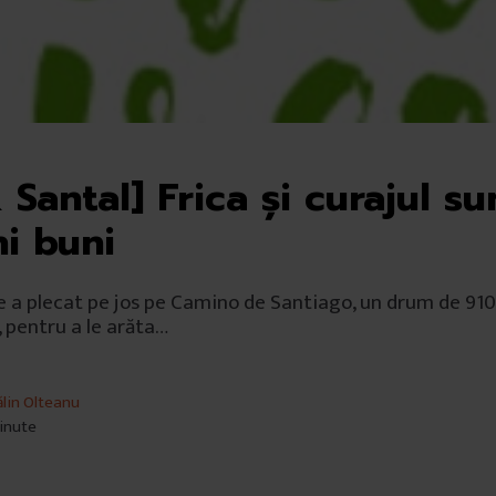
Santal] Frica și curajul su
ni buni
 a plecat pe jos pe Camino de Santiago, un drum de 910
, pentru a le arăta…
ălin Olteanu
minute