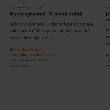
Bucuresteanul
,
Texte
Ac
Bucureșteanul: O masă caldă
[
c
În fiecare sâmbătă, 5 voluntari gătesc o masă
Ma
caldă pentru 100 de persoane, într-o cantină
sc
socială de la Apărătorii…
Câ
De
Mădălina Oprișan
Fotografii de
Cosmin Sbarcea
D
Timp de citire: 6 minute
Ti
31 mai 2015
26