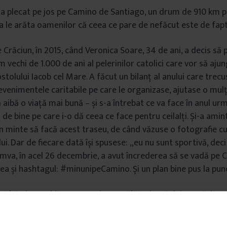
a plecat pe jos pe Camino de Santiago, un drum de 910 km p
 a le arăta oamenilor că ceea ce pare de nefăcut este de fapt 
 Crăciun, în 2015, când Veronica Soare, 34 de ani, a decis să 
vechi de 1.000 de ani al pelerinilor catolici care vor să ajun
olului Iacob cel Mare. A făcut un bilanț al anului care trecu
și evenimentele caritabile pe care le organizase, ajutase o m
 aibă o viață mai bună – și s-a întrebat ce va face în anul ur
de bine pe care i-o dă ceea ce face pentru ceilalți. Și-a amin
în minte să facă acest traseu, de când văzuse o fotografie cu 
ui. Dar de fiecare dată își spusese: „eu nu sunt sportivă, deci
mva, în acel 26 decembrie, a avut încrederea să se vadă pe 
avea și hashtagul: #minunipeCamino. Și un plan bine pus la pun
t hărți, a vorbit cu oameni care călătoriseră deja, a găsit sp
ent, la jumătatea lui iunie a fost gata să plece. Și-a făcut 
platformă de strângere de fonduri, și le-a vorbit prietenilor