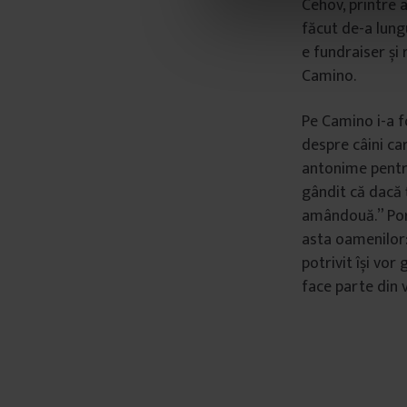
Cehov, printre a
o
făcut de-a lungu
n
e fundraiser și
s
Camino.
i
m
Pe Camino i-a f
ț
despre câini care
ă
antonime pentru
m
gândit că dacă ț
â
amândouă.” Porn
n
t
asta oamenilor:
u
potrivit își vor 
l
face parte din v
u
i