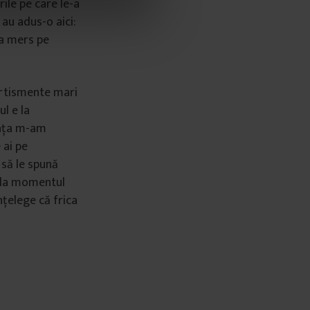
rile pe care le-a
 au adus-o aici:
 a mers pe
vertismente mari
ul e la
viața m-am
 ai pe
 să le spună
ă la momentul
înțelege că frica