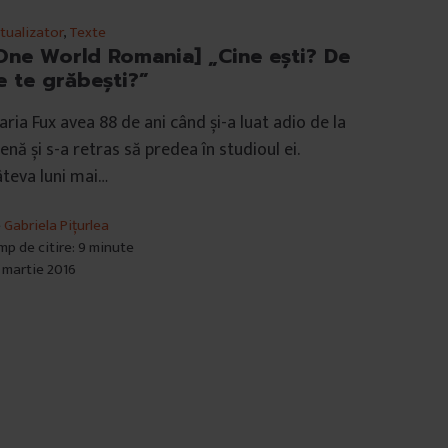
tualizator
,
Texte
One World Romania] „Cine ești? De
e te grăbești?”
ria Fux avea 88 de ani când și-a luat adio de la
enă și s-a retras să predea în studioul ei.
teva luni mai…
e
Gabriela Pițurlea
mp de citire: 9 minute
 martie 2016