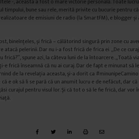
ltele -, aceasta a fost o mare victorie personală. Toate lucru
l timpului, bune sau rele, merită privite cu bucurie pentru că
 realizatoare de emisiuni de radio (la SmartFM), e blogger și
ost, bineînțeles, și frică – călătorind singură prin zone cu a
 atacă pelerinii. Dar nu i-a fost frică de frica ei. „De ce curaj
 frică?”, spune azi, la câteva luni de la întoarcere. „Toată 
i-e frică înseamnă că nu ai curaj. Dar de fapt e minunat să le
ind de la revelația aceasta, și-a dorit ca #minunipeCamino
 că e ok să li se pară că un anumit lucru e de nefăcut, dar c
găsi curajul pentru visul lor. Și că tot o să le fie frică, dar vor 
iață.